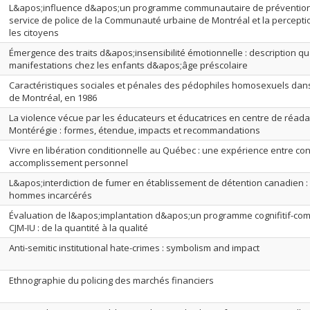
L&apos;influence d&apos;un programme communautaire de prévention 
service de police de la Communauté urbaine de Montréal et la percept
les citoyens
Émergence des traits d&apos;insensibilité émotionnelle : description qu
manifestations chez les enfants d&apos;âge préscolaire
Caractéristiques sociales et pénales des pédophiles homosexuels dans le
de Montréal, en 1986
La violence vécue par les éducateurs et éducatrices en centre de réada
Montérégie : formes, étendue, impacts et recommandations
Vivre en libération conditionnelle au Québec : une expérience entre con
accomplissement personnel
L&apos;interdiction de fumer en établissement de détention canadien :
hommes incarcérés
Évaluation de l&apos;implantation d&apos;un programme cognifitif-co
CJM-IU : de la quantité à la qualité
Anti-semitic institutional hate-crimes : symbolism and impact
Ethnographie du policing des marchés financiers