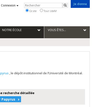
Je donne
Rechercher
Connexion
Rechercher
Ce site
Tout UdeM
NOTRE ÉCOLE
VOUS ÊTES...
apyrus
, le dépôt institutionnel de l’Université de Montréal.
e recherche détaillée
r Papyrus