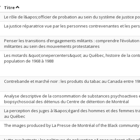
rier par date en ordre croissant
Trier par titre en ordre croissant
Titre
Le rôle de l&apos;officier de probation au sein du système de justice p
La justice réparatrice vue par les personnes contrevenantes et les pe
Penser les transitions d’engagements militants : comprendre l’évolution 
militantes au sein des mouvements protestataires
Les motards &quot;onepercenters&quot; au Québec, histoire de la con
population de 1968 à 1988
Contrebande et marché noir : les produits du tabac au Canada entre 19
Analyse descriptive de la consommation de substances psychoactives et
biopsychosocial des détenus du Centre de détention de Montréal
La perception des juges à l&apos;égard des hommes et des femmes tr
au Québec
The images produced by La Presse de Montréal of the Black community