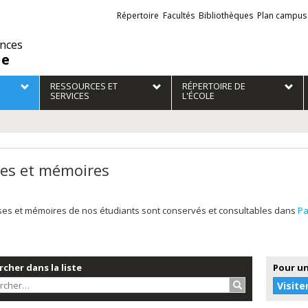
Liens
Répertoire
Facultés
Bibliothèques
Plan campus
externes
ences
ie
RESSOURCES ET
RÉPERTOIRE DE
SERVICES
L'ÉCOLE
es et mémoires
ses et mémoires de nos étudiants sont conservés et consultables dans
P
cher dans la liste
Pour un
Rechercher…
Visite