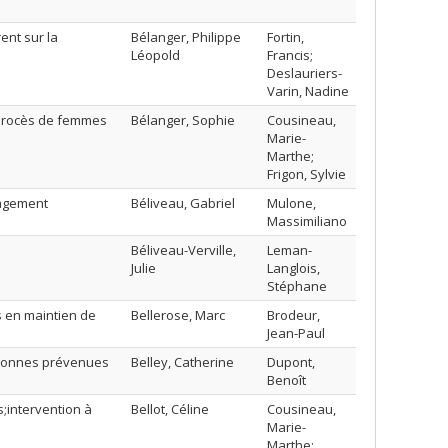
ent sur la
Bélanger, Philippe
Fortin,
Léopold
Francis;
Deslauriers-
Varin, Nadine
 procès de femmes
Bélanger, Sophie
Cousineau,
Marie-
Marthe;
Frigon, Sylvie
ngagement
Béliveau, Gabriel
Mulone,
Massimiliano
Béliveau-Verville,
Leman-
Julie
Langlois,
Stéphane
s en maintien de
Bellerose, Marc
Brodeur,
Jean-Paul
ersonnes prévenues
Belley, Catherine
Dupont,
Benoît
;intervention à
Bellot, Céline
Cousineau,
Marie-
Marthe;