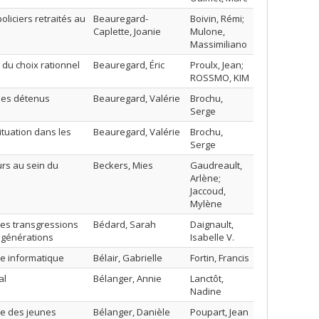
oliciers retraités au
Beauregard-
Boivin, Rémi;
Caplette, Joanie
Mulone,
Massimiliano
du choix rationnel
Beauregard, Éric
Proulx, Jean;
ROSSMO, KIM
 les détenus
Beauregard, Valérie
Brochu,
Serge
ituation dans les
Beauregard, Valérie
Brochu,
Serge
eurs au sein du
Beckers, Mies
Gaudreault,
Arlène;
Jaccoud,
Mylène
des transgressions
Bédard, Sarah
Daignault,
s générations
Isabelle V.
re informatique
Bélair, Gabrielle
Fortin, Francis
al
Bélanger, Annie
Lanctôt,
Nadine
ue des jeunes
Bélanger, Danièle
Poupart, Jean