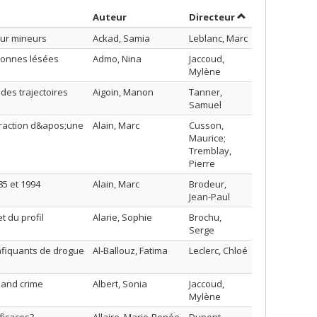
Trier par auteur en ordre croissant
par contributeur
Auteur
Directeur
our mineurs
Ackad, Samia
Leblanc, Marc
rsonnes lésées
Admo, Nina
Jaccoud,
Mylène
des trajectoires
Aigoin, Manon
Tanner,
Samuel
traction d&apos;une
Alain, Marc
Cusson,
Maurice;
Tremblay,
Pierre
85 et 1994
Alain, Marc
Brodeur,
Jean-Paul
 du profil
Alarie, Sophie
Brochu,
Serge
afiquants de drogue
Al-Ballouz, Fatima
Leclerc, Chloé
 and crime
Albert, Sonia
Jaccoud,
Mylène