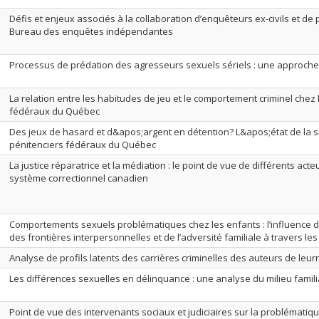
Défis et enjeux associés à la collaboration d’enquêteurs ex-civils et de p
Bureau des enquêtes indépendantes
Processus de prédation des agresseurs sexuels sériels : une approche 
La relation entre les habitudes de jeu et le comportement criminel chez
fédéraux du Québec
Des jeux de hasard et d&apos;argent en détention? L&apos;état de la s
pénitenciers fédéraux du Québec
La justice réparatrice et la médiation : le point de vue de différents act
système correctionnel canadien
Comportements sexuels problématiques chez les enfants : l’influence 
des frontières interpersonnelles et de l’adversité familiale à travers le
Analyse de profils latents des carrières criminelles des auteurs de leur
Les différences sexuelles en délinquance : une analyse du milieu famili
Point de vue des intervenants sociaux et judiciaires sur la problématiq