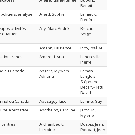
ficaces?
Allaire, Marie-Renée
Dupont,
Benoît
policiers: analyse
Allard, Sophie
Lemieux,
Frédéric
apos;activités
Ally, Marc-André
Brochu,
r quartier
Serge
Amann, Laurence
Rico, José M.
ration trends
Amoretti, Ana
Landreville,
Pierre
ise au Canada
Angers, Myryam
Leman-
Adriana
Langlois,
Stéphane;
Décary-Hétu,
David
ionnel du Canada
Apestiguy, Lise
Lemire, Guy
ne alternative...
Apotheloz, Caroline
Jaccoud,
Mylène
s centres
Archambault,
Dozois, Jean;
Lorraine
Poupart, Jean