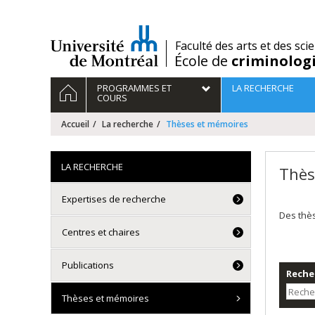
Passer
au
contenu
/
Faculté des arts et des sci
École de
criminolog
Navigation
ACCUEIL
PROGRAMMES ET
LA RECHERCHE
principale
COURS
Accueil
La recherche
Thèses et mémoires
LA RECHERCHE
Thès
Expertises de recherche
Des thè
Centres et chaires
Publications
Recher
Thèses et mémoires