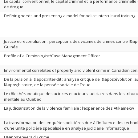
Le capital conventionnel, le capital criminel et la performance criminelle
de drogue
Defining needs and presenting a model for police intercultural training
Justice et réconciliation : perceptions des victimes de crimes contre l&
Guinée
Profile of a Criminologist/Case Management Officer
Environmental correlates of property and violent crime in Canadian ce
De la pulsion à l&apos;inter-dit : analyse critique de l&apos;évolution, au
l&apos;histoire, de la pensée sociale de Freud
Le rôle thérapeutique des actrices et acteurs judiciaires dans les tribu
mentale au Québec
La judiciarisation de la violence familiale : l’expérience des Atikamekw
La transformation des enquêtes policières due à l’influence des technol
d’une unité policière spécialisée en analyse judiciaire informatique
L&apos;envers du crime