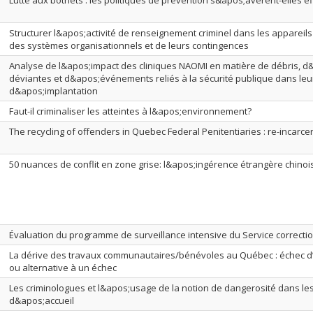
Lutte aux botnets : les politiques de prévention s&apos;avèrent-elles ef
Structurer l&apos;activité de renseignement criminel dans les appareils 
des systèmes organisationnels et de leurs contingences
Analyse de l&apos;impact des cliniques NAOMI en matière de débris, d&
déviantes et d&apos;événements reliés à la sécurité publique dans leu
d&apos;implantation
Faut-il criminaliser les atteintes à l&apos;environnement?
The recycling of offenders in Quebec Federal Penitentiaries : re-incarce
50 nuances de conflit en zone grise: l&apos;ingérence étrangère chino
Évaluation du programme de surveillance intensive du Service correct
La dérive des travaux communautaires/bénévoles au Québec : échec d’u
ou alternative à un échec
Les criminologues et l&apos;usage de la notion de dangerosité dans le
d&apos;accueil