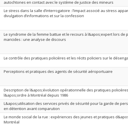
autochtones en contact avec le système de justice des mineurs
Le stress dans la salle d’interrogatoire : l’impact associé au stress appar
divulgation d’informations et sur la confession
Le syndrome de la femme battue et le recours à l&apos;expert lors de
maricides : une analyse de discours
Le contrôle des pratiques policières et les récits policiers sur le dése
Perceptions et pratiques des agents de sécurité aéroportuaire
Description de l&apos;évolution opérationnelle des pratiques policière
l&apos;ordre à Montréal depuis 1986
L&apos;utilisation des services privés de sécurité pour la garde de p
en détention avant comparution
Le monde social de la rue : expériences des jeunes et pratiques d&apos
Montréal