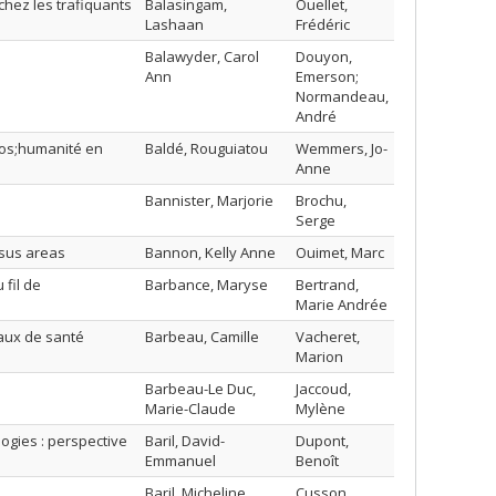
 chez les trafiquants
Balasingam,
Ouellet,
Lashaan
Frédéric
Balawyder, Carol
Douyon,
Ann
Emerson;
Normandeau,
André
apos;humanité en
Baldé, Rouguiatou
Wemmers, Jo-
Anne
Bannister, Marjorie
Brochu,
Serge
nsus areas
Bannon, Kelly Anne
Ouimet, Marc
 fil de
Barbance, Maryse
Bertrand,
Marie Andrée
naux de santé
Barbeau, Camille
Vacheret,
Marion
Barbeau-Le Duc,
Jaccoud,
Marie-Claude
Mylène
ogies : perspective
Baril, David-
Dupont,
Emmanuel
Benoît
Baril, Micheline
Cusson,