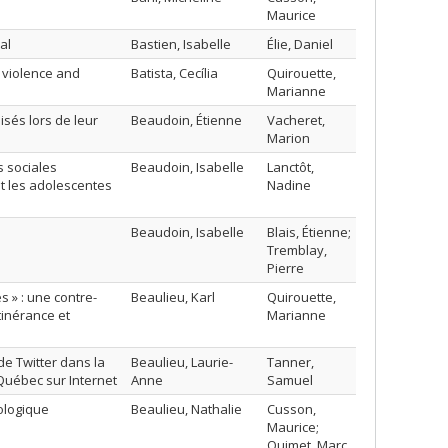
Maurice
al
Bastien, Isabelle
Élie, Daniel
, violence and
Batista, Cecília
Quirouette,
Marianne
isés lors de leur
Beaudoin, Étienne
Vacheret,
Marion
s sociales
Beaudoin, Isabelle
Lanctôt,
et les adolescentes
Nadine
Beaudoin, Isabelle
Blais, Étienne;
Tremblay,
Pierre
s » : une contre-
Beaulieu, Karl
Quirouette,
tinérance et
Marianne
de Twitter dans la
Beaulieu, Laurie-
Tanner,
 Québec sur Internet
Anne
Samuel
ologique
Beaulieu, Nathalie
Cusson,
Maurice;
Ouimet, Marc