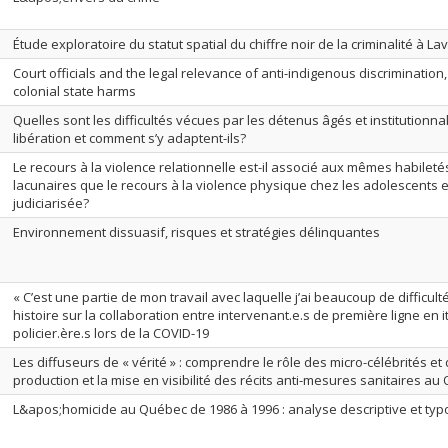
Étude exploratoire du statut spatial du chiffre noir de la criminalité à Lav
Court officials and the legal relevance of anti-indigenous discrimination
colonial state harms
Quelles sont les difficultés vécues par les détenus âgés et institutionnal
libération et comment s’y adaptent-ils?
Le recours à la violence relationnelle est-il associé aux mêmes habileté
lacunaires que le recours à la violence physique chez les adolescents 
judiciarisée?
Environnement dissuasif, risques et stratégies délinquantes
« C’est une partie de mon travail avec laquelle j’ai beaucoup de difficulté
histoire sur la collaboration entre intervenant.e.s de première ligne en i
policier.ère.s lors de la COVID-19
Les diffuseurs de « vérité » : comprendre le rôle des micro-célébrités et 
production et la mise en visibilité des récits anti-mesures sanitaires au
L&apos;homicide au Québec de 1986 à 1996 : analyse descriptive et typ