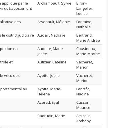
appliqué par le
Archambault, Sylvie
Biron-
ion qu&apos;en ont
Langelier,
Louise
alitative des
Arsenault, Mélanie
Fontaine,
Nathalie
 district judiciaire
Auclair, Nathalie
Bertrand,
Marie Andrée
ptation en
Audette, Marie-
Cousineau,
Josée
Marie-Marthe
trôle et
Autixier, Cateline
Vacheret,
Marion
 le vécu des
Ayotte, Joëlle
Vacheret,
Marion
mportemental au
Ayotte, Marie-
Lanctôt,
Hélène
Nadine
Azerad, Eyal
Cusson,
Maurice
Badrudin, Marie
Amicelle,
Anthony