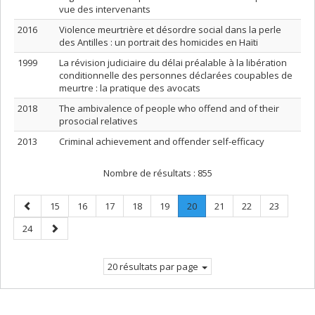
vue des intervenants
2016
Violence meurtrière et désordre social dans la perle
des Antilles : un portrait des homicides en Haïti
1999
La révision judiciaire du délai préalable à la libération
conditionnelle des personnes déclarées coupables de
meurtre : la pratique des avocats
2018
The ambivalence of people who offend and of their
prosocial relatives
2013
Criminal achievement and offender self-efficacy
Nombre de résultats :
855
Page
Page
Page
Page
Page
Page
Page
.
Page
Page
Page
15
16
17
18
19
20
21
22
23
précédente
Page
Page
Page
24
courante.
suivante
20 résultats par page