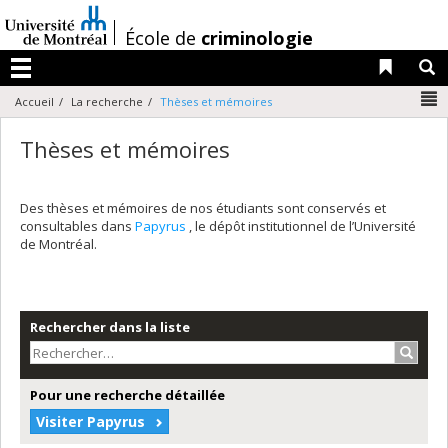
Passer
au
/
École de
criminologie
contenu
Liens 
R
Menu
N
Accueil
La recherche
Thèses et mémoires
Thèses et mémoires
Des thèses et mémoires de nos étudiants sont conservés et
consultables dans
Papyrus
, le dépôt institutionnel de l’Université
de Montréal.
Rechercher dans la liste
Recher
Pour une recherche détaillée
Visiter Papyrus