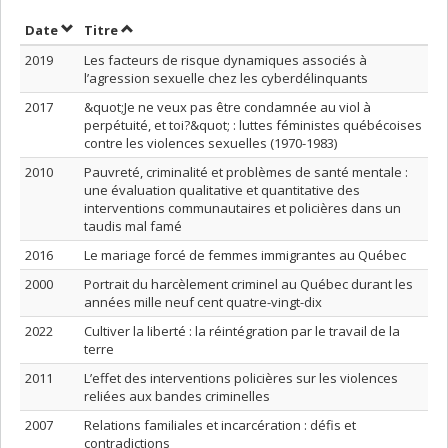
Trier par date en ordre décroissant
Trier par titre en ordre décroissant
Date
Titre
2019
Les facteurs de risque dynamiques associés à
l’agression sexuelle chez les cyberdélinquants
2017
&quot;Je ne veux pas être condamnée au viol à
perpétuité, et toi?&quot; : luttes féministes québécoises
contre les violences sexuelles (1970-1983)
2010
Pauvreté, criminalité et problèmes de santé mentale :
une évaluation qualitative et quantitative des
interventions communautaires et policières dans un
taudis mal famé
2016
Le mariage forcé de femmes immigrantes au Québec
2000
Portrait du harcèlement criminel au Québec durant les
années mille neuf cent quatre-vingt-dix
2022
Cultiver la liberté : la réintégration par le travail de la
terre
2011
L’effet des interventions policières sur les violences
reliées aux bandes criminelles
2007
Relations familiales et incarcération : défis et
contradictions