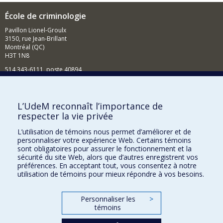
École de criminologie
Pavillon Lionel-Groulx
3150, rue Jean-Brillant
Montréal (QC)
H3T 1N8
514 343-6111, poste 40894
Nouvelles et événements
Comment soutenir l'École?
L’UdeM reconnaît l’importance de
respecter la vie privée
BESOIN D'AIDE?
L’utilisation de témoins nous permet d’améliorer et de
Plan du site
personnaliser votre expérience Web. Certains témoins
Signaler une erreur
sont obligatoires pour assurer le fonctionnement et la
sécurité du site Web, alors que d’autres enregistrent vos
Accessibilité
préférences. En acceptant tout, vous consentez à notre
utilisation de témoins pour mieux répondre à vos besoins.
FACULTÉ DES ARTS ET DES SCIENCES
Nos départements et écoles
Personnaliser les
>
témoins
Nos centres d'études