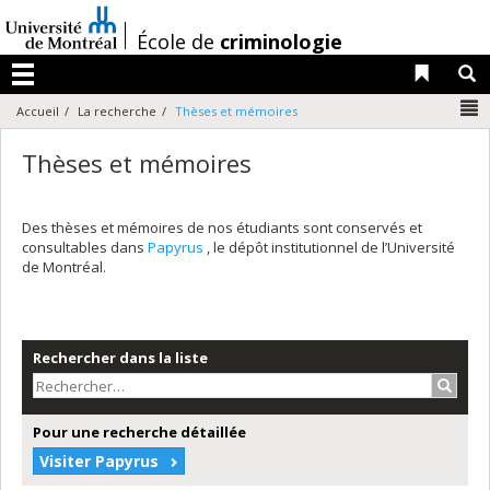
Passer
au
/
École de
criminologie
contenu
Liens 
R
Menu
N
Accueil
La recherche
Thèses et mémoires
Thèses et mémoires
Des thèses et mémoires de nos étudiants sont conservés et
consultables dans
Papyrus
, le dépôt institutionnel de l’Université
de Montréal.
Rechercher dans la liste
Recher
Pour une recherche détaillée
Visiter Papyrus