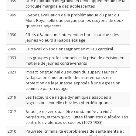
1999
Une explication intégrative et développementale de la
conduite marginale des adolescentes
1999
L&apos;évaluation de la problématique du parc du
Mont-Royal telle que perçue par les citoyens de deux
quartiers adjacents
1990
Effets d&apos;une intervention hors cour chez des
jeunes voleurs à l&apos;étalage
2009
Le travail d&apos;enseignant en milieu carcéral
1993
Les groupes professionnels et la prise de décision en
matière de jeunes contrevenants
2021
Impact longitudinal du soutien du superviseur sur
l’adaptation émotionnelle des intervenants en
protection de la jeunesse exposés à une agression
commise par un usager
2019
Les facteurs de risque dynamiques associés à
l’agression sexuelle chez les cyberdélinquants
2017
&quot;Je ne veux pas être condamnée au viol à
perpétuité, et toi?&quot; : luttes féministes québécoises
contre les violences sexuelles (1970-1983)
2010
Pauvreté, criminalité et problèmes de santé mentale :