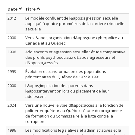
Trier par date en ordre décroissant
Trier par titre en ordre décroissant
Date
Titre
2012
Le modèle confluent de l&apos;agression sexuelle
appliqué à quatre paramètres de la carrière criminelle
sexuelle
2000
Vers l&apos;organisation d&apos;une cyberpolice au
Canada et au Québec
1996
Adolescents et agression sexuelle : étude comparative
des profils psychosociaux d&apos;agresseurs et
d&apos;agressés
1993
Évolution et transformation des populations
pénitentiaires du Québec de 1972 à 1991
2000
L&apos;implication des parents dans
l&apos;intervention lors du placement de leur
adolescent
2024
Vers une nouvelle voie d&apos;accès à la fonction de
policier-enquêteur au Québec : étude du programme
de formation du Commissaire à la lutte contre la
corruption
1996
Les modifications législatives et administratives et la