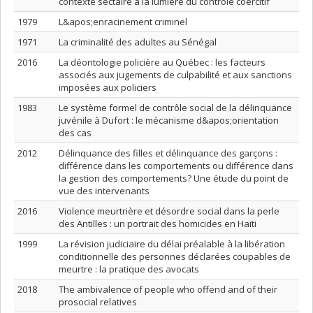
contexte sectaire à la lumière du contrôle coercitif
1979
L&apos;enracinement criminel
1971
La criminalité des adultes au Sénégal
2016
La déontologie policière au Québec : les facteurs
associés aux jugements de culpabilité et aux sanctions
imposées aux policiers
1983
Le système formel de contrôle social de la délinquance
juvénile à Dufort : le mécanisme d&apos;orientation
des cas
2012
Délinquance des filles et délinquance des garçons :
différence dans les comportements ou différence dans
la gestion des comportements? Une étude du point de
vue des intervenants
2016
Violence meurtrière et désordre social dans la perle
des Antilles : un portrait des homicides en Haïti
1999
La révision judiciaire du délai préalable à la libération
conditionnelle des personnes déclarées coupables de
meurtre : la pratique des avocats
2018
The ambivalence of people who offend and of their
prosocial relatives