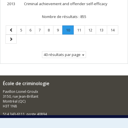
2013
Criminal achievement and offender self-efficacy
Nombre de résultats :
855
Page
Page
Page
Page
Page
Page
Page
.
Page
Page
Page
Page
5
6
7
8
9
10
11
12
13
14
précédente
Page
Page
courante.
suivante
40 résultats par page
École de criminologie
Pavillon Lionel-Groulx
3150, rue Jean-Brillant
Montréal (QC)
H3T 1N8
514 343-6111, poste 40894
Nouvelles et événements