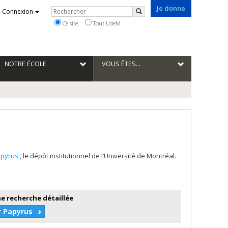
Je donne
Rechercher
Connexion
Rechercher
Ce site
Tout UdeM
NOTRE ÉCOLE
VOUS ÊTES...
apyrus
, le dépôt institutionnel de l’Université de Montréal.
e recherche détaillée
r Papyrus