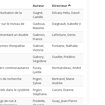
Trier par auteur en ordre décroissant
par contributeur en or
Auteur
Directeur
turbation de la
Gagné,
Décary-Hétu, David
Camille
r sur le niveau de
Gadoua,
Daignault, Isabelle V.
Maxime
résentant un double
Gabrion,
Lafortune, Denis
France
 formes d’empathie
Gabriel,
Fontaine, Nathalie
Victoria
Gabory,
Ouellet, Frédéric
Ségolène
iers communautaires
Fusey,
Normandeau, André
Lyette
es de recherche
Frigon,
Bertrand, Marie
Sylvie
Andrée
iels dans le système
Frigon,
Casoni, Dianne
Stéphane
gs de rue à
Fredette,
Guay, Jean-Pierre