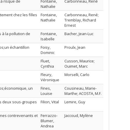
à risque de
Fontaine,
Carbonneau, René
Nathalie
ement chez les filles
Fontaine,
Carbonneau, René;
Nathalie
Tremblay, Richard
Ernest
 à la pollution de
Fontaine,
Bacher, Jean-Luc
Isabelle
os;un échantillon
Foisy,
Proulx, Jean
Dominic
Fluet,
Cusson, Maurice;
Cynthia
Ouimet, Marc
Fleury,
Morselli, Carlo
Véronique
apos;économique, un
Fines,
Cousineau, Marie-
Louise
Marthe; ACOSTA, M.F.
des deux sous-groupes
Filion, Vital
Lemire, Guy
eunes contrevenants et
Ferrazzo-
Jaccoud, Mylène
Blumer,
Andrea