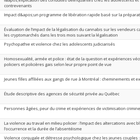
l&apos;explication des conduites délinquantes chez les adolescents e
contrevenants
Impact d&apos;un programme de libération rapide basé sur la préparat
Évaluation de l’impact de la légalisation du cannabis sur les vendeurs c
les cryptomarchés dans les trois mois suivant la légalisation
Psychopathie et violence chez les adolescents judiciarisés
Homosexualité, armée et police : état de la question et expériences vécu
policiers et policières gais selon leur propre point de vue
Jeunes filles affiliées aux gangs de rue à Montréal : cheminements et 
Étude descriptive des agences de sécurité privée au Québec
Personnes âgées, peur du crime et expériences de victimisation crimine
La violence au travail en milieu policier : l’impact des altercations avec 
l’occurrence et la durée de l’absentéisme
Violence conjugale et détresse psychologique chez les jeunes couples 