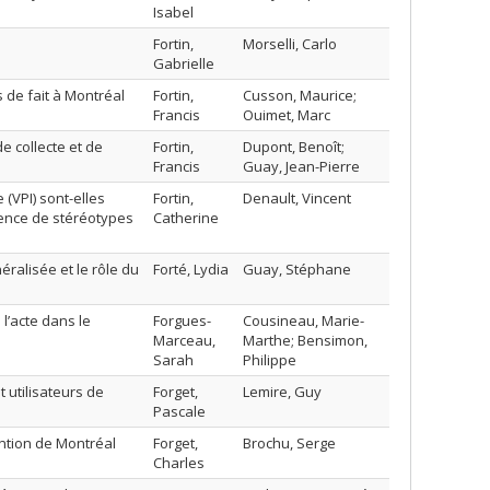
Isabel
Fortin,
Morselli, Carlo
Gabrielle
s de fait à Montréal
Fortin,
Cusson, Maurice;
Francis
Ouimet, Marc
e collecte et de
Fortin,
Dupont, Benoît;
Francis
Guay, Jean-Pierre
 (VPI) sont-elles
Fortin,
Denault, Vincent
fluence de stéréotypes
Catherine
éralisée et le rôle du
Forté, Lydia
Guay, Stéphane
l’acte dans le
Forgues-
Cousineau, Marie-
Marceau,
Marthe; Bensimon,
Sarah
Philippe
 utilisateurs de
Forget,
Lemire, Guy
Pascale
ntion de Montréal
Forget,
Brochu, Serge
Charles