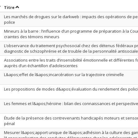
rier par date en ordre décroissant
Trier par titre en ordre décroissant
Titre
Les marchés de drogues sur le darkweb : impacts des opérations de per
police
Mineurs à la barre : l’influence d’un programme de préparation à la Cou
craintes des témoins mineurs
L’observance du traitement psychosocial chez des détenus fédéraux p
diagnostic de schizophrénie et de trouble de la personnalité antisociale
Associations entre les traits d’insensibilité émotionnelle et différentes
auprès d’un échantillon d’adolescentes
L&apos;effet de l&apos;incarcération sur la trajectoire criminelle
Les propositions de modes d&apos;évaluation du rendement des polic
Les femmes et l&apos;héroïne : bilan des connaissances et perspectiv
Étude de la présence des contrevenants handicapés moteurs et sensor
pénal
Mesurer l&apos;apport unique de l&apos;adhésion à la culture des gan