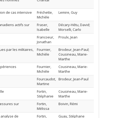
t les hommes
Chantal
ion de cas intensive
Fréchette,
Lemire, Guy
Michèle
anadiens actifs sur
Fraser,
Décary-Hétu, David;
Isabelle
Morselli, Carlo
Francoeur,
Proulx, Jean
Jonathan
es par les militaires,
Fournier,
Brodeur, Jean-Paul;
Michèle
Cousineau, Marie-
Marthe
expériences
Fournier,
Cousineau, Marie-
Michèle
Marthe
Fourcaudot,
Brodeur, Jean-Paul
Martine
lle
Fortin,
Cousineau, Marie-
Stéphanie
Marthe
blessures sur
Fortin,
Boivin, Rémi
Mélissa
: analyse de
Fortin,
Guay, Stéphane