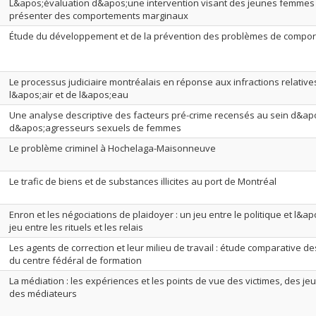
L&apos;évaluation d&apos;une intervention visant des jeunes femmes 
présenter des comportements marginaux
Étude du développement et de la prévention des problèmes de comport
Le processus judiciaire montréalais en réponse aux infractions relatives
l&apos;air et de l&apos;eau
Une analyse descriptive des facteurs pré-crime recensés au sein d&ap
d&apos;agresseurs sexuels de femmes
Le problème criminel à Hochelaga-Maisonneuve
Le trafic de biens et de substances illicites au port de Montréal
Enron et les négociations de plaidoyer : un jeu entre le politique et l&
jeu entre les rituels et les relais
Les agents de correction et leur milieu de travail : étude comparative 
du centre fédéral de formation
La médiation : les expériences et les points de vue des victimes, des j
des médiateurs