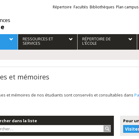
Liens
Répertoire
Facultés
Bibliothèques
Plan campus
externes
ences
ie
RESSOURCES ET
RÉPERTOIRE DE
SERVICES
L'ÉCOLE
es et mémoires
ses et mémoires de nos étudiants sont conservés et consultables dans
P
cher dans la liste
Pour un
Rechercher…
Visite