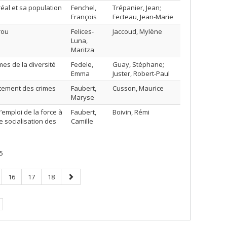
réal et sa population
Fenchel,
Trépanier, Jean;
François
Fecteau, Jean-Marie
rou
Felices-
Jaccoud, Mylène
Luna,
Maritza
mes de la diversité
Fedele,
Guay, Stéphane;
Emma
Juster, Robert-Paul
itement des crimes
Faubert,
Cusson, Maurice
Maryse
l’emploi de la force à
Faubert,
Boivin, Rémi
e socialisation des
Camille
5
e
Page
Page
Page
Page
16
17
18
suivante
e.