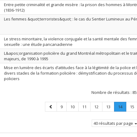
Entre petite criminalité et grande misère : la prison des hommes à Mont
(1836-1912)
Les femmes &quot;terroristes&quot; : le cas du Sentier Lumineux au Pé
Le stress minoritaire, la violence conjugale et la santé mentale des fem
sexuelle : une étude pancanadienne
L&apos;organisation policière du grand Montréal métropolitain et le tra
majeurs, de 1990 à 1995
Mise en lumière des écarts d’attitudes face à la légitimité de la police et 
divers stades de la formation policière : démystification du processus d
policiers
Nombre de résultats :
85
Page
Page
Page
Page
Page
Page
Page
.
Pag
9
10
11
12
13
14
15
précédente
Page
courant
40 résultats par page