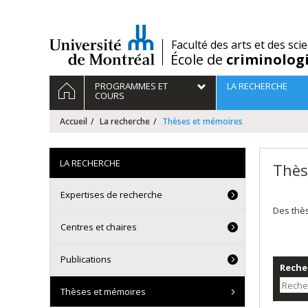
Passer
au
contenu
/
Faculté des arts et des sci
École de
criminolog
Navigation
ACCUEIL
PROGRAMMES ET
LA RECHERCHE
principale
COURS
Accueil
La recherche
Thèses et mémoires
LA RECHERCHE
Thès
Expertises de recherche
Des thè
Centres et chaires
Publications
Recher
Thèses et mémoires