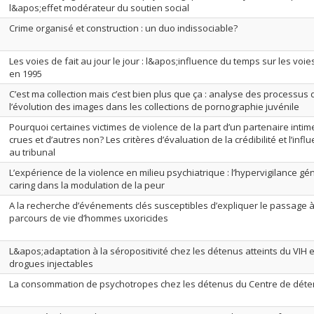
l&apos;effet modérateur du soutien social
Crime organisé et construction : un duo indissociable?
Les voies de fait au jour le jour : l&apos;influence du temps sur les voie
en 1995
C’est ma collection mais c’est bien plus que ça : analyse des processus d
l’évolution des images dans les collections de pornographie juvénile
Pourquoi certaines victimes de violence de la part d’un partenaire intime
crues et d’autres non? Les critères d’évaluation de la crédibilité et l’in
au tribunal
L’expérience de la violence en milieu psychiatrique : l’hypervigilance gén
caring dans la modulation de la peur
A la recherche d’événements clés susceptibles d’expliquer le passage à 
parcours de vie d’hommes uxoricides
L&apos;adaptation à la séropositivité chez les détenus atteints du VIH et
drogues injectables
La consommation de psychotropes chez les détenus du Centre de déte