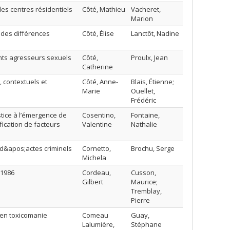
les centres résidentiels
Côté, Mathieu
Vacheret,
Marion
e des différences
Côté, Élise
Lanctôt, Nadine
ents agresseurs sexuels
Côté,
Proulx, Jean
Catherine
, contextuels et
Côté, Anne-
Blais, Étienne;
Marie
Ouellet,
Frédéric
stice à l’émergence de
Cosentino,
Fontaine,
fication de facteurs
Valentine
Nathalie
d&apos;actes criminels
Cornetto,
Brochu, Serge
Michela
 1986
Cordeau,
Cusson,
Gilbert
Maurice;
Tremblay,
Pierre
 en toxicomanie
Comeau
Guay,
Lalumière,
Stéphane