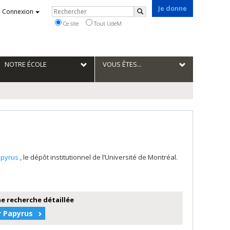
Je donne
Rechercher
Connexion
Rechercher
Ce site
Tout UdeM
NOTRE ÉCOLE
VOUS ÊTES...
apyrus
, le dépôt institutionnel de l’Université de Montréal.
e recherche détaillée
r Papyrus