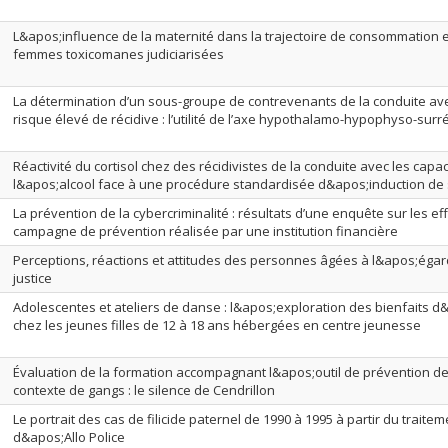
L&apos;influence de la maternité dans la trajectoire de consommation et
femmes toxicomanes judiciarisées
La détermination d’un sous-groupe de contrevenants de la conduite avec
risque élevé de récidive : l’utilité de l’axe hypothalamo-hypophyso-surr
Réactivité du cortisol chez des récidivistes de la conduite avec les capac
l&apos;alcool face à une procédure standardisée d&apos;induction de 
La prévention de la cybercriminalité : résultats d’une enquête sur les ef
campagne de prévention réalisée par une institution financière
Perceptions, réactions et attitudes des personnes âgées à l&apos;égard
justice
Adolescentes et ateliers de danse : l&apos;exploration des bienfaits d
chez les jeunes filles de 12 à 18 ans hébergées en centre jeunesse
Évaluation de la formation accompagnant l&apos;outil de prévention de 
contexte de gangs : le silence de Cendrillon
Le portrait des cas de filicide paternel de 1990 à 1995 à partir du traitem
d&apos;Allo Police