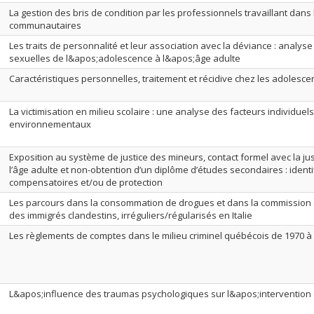
La gestion des bris de condition par les professionnels travaillant dans 
communautaires
Les traits de personnalité et leur association avec la déviance : analys
sexuelles de l&apos;adolescence à l&apos;âge adulte
Caractéristiques personnelles, traitement et récidive chez les adolesc
La victimisation en milieu scolaire : une analyse des facteurs individuels
environnementaux
Exposition au système de justice des mineurs, contact formel avec la ju
l’âge adulte et non-obtention d’un diplôme d’études secondaires : identi
compensatoires et/ou de protection
Les parcours dans la consommation de drogues et dans la commission 
des immigrés clandestins, irréguliers/régularisés en Italie
Les règlements de comptes dans le milieu criminel québécois de 1970 à
L&apos;influence des traumas psychologiques sur l&apos;intervention