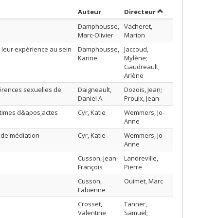
Trier par auteur en ordre décroiss
par contributeur 
Auteur
Directeur
Damphousse,
Vacheret,
Marc-Olivier
Marion
 leur expérience au sein
Damphousse,
Jaccoud,
Karine
Mylène;
Gaudreault,
Arlène
éférences sexuelles de
Daigneault,
Dozois, Jean;
Daniel A.
Proulx, Jean
ctimes d&apos;actes
Cyr, Katie
Wemmers, Jo-
Anne
s de médiation
Cyr, Katie
Wemmers, Jo-
Anne
Cusson, Jean-
Landreville,
François
Pierre
Cusson,
Ouimet, Marc
Fabienne
Crosset,
Tanner,
Valentine
Samuel;