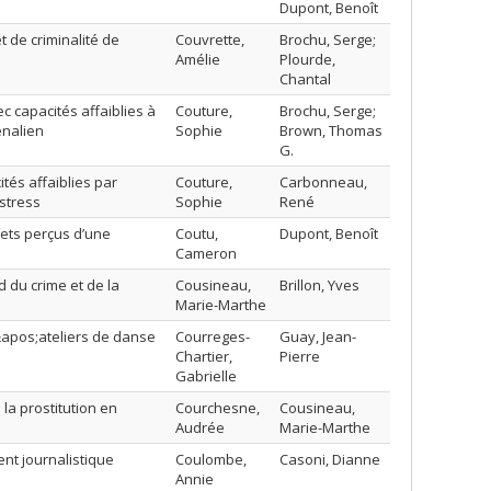
Dupont, Benoît
 de criminalité de
Couvrette,
Brochu, Serge;
Amélie
Plourde,
Chantal
 capacités affaiblies à
Couture,
Brochu, Serge;
énalien
Sophie
Brown, Thomas
G.
ités affaiblies par
Couture,
Carbonneau,
stress
Sophie
René
fets perçus d’une
Coutu,
Dupont, Benoît
Cameron
 du crime et de la
Cousineau,
Brillon, Yves
Marie-Marthe
&apos;ateliers de danse
Courreges-
Guay, Jean-
Chartier,
Pierre
Gabrielle
la prostitution en
Courchesne,
Cousineau,
Audrée
Marie-Marthe
ent journalistique
Coulombe,
Casoni, Dianne
Annie