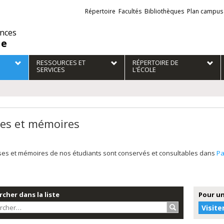
Liens
Répertoire
Facultés
Bibliothèques
Plan campus
externes
ences
ie
RESSOURCES ET
RÉPERTOIRE DE
SERVICES
L'ÉCOLE
es et mémoires
ses et mémoires de nos étudiants sont conservés et consultables dans
P
cher dans la liste
Pour un
Rechercher…
Visite