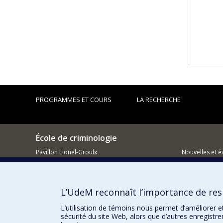
PROGRAMMES ET COURS
LA RECHERCHE
École de criminologie
Pavillon Lionel-Groulx
Nouvelles et 
3150, rue Jean-Brillant
Montréal (QC)
Comment so
H3T 1N8
L’UdeM reconnaît l’importance de resp
514 343-6111, poste 40894
L’utilisation de témoins nous permet d’améliorer e
sécurité du site Web, alors que d’autres enregistr