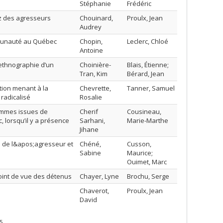
Stéphanie
Frédéric
ez des agresseurs
Chouinard,
Proulx, Jean
Audrey
mmunauté au Québec
Chopin,
Leclerc, Chloé
Antoine
 ethnographie d’un
Choinière-
Blais, Étienne;
Tran, Kim
Bérard, Jean
ation menant à la
Chevrette,
Tanner, Samuel
radicalisé
Rosalie
femmes issues de
Cherif
Cousineau,
 lorsqu’il y a présence
Sarhani,
Marie-Marthe
Jihane
s de l&apos;agresseur et
Chéné,
Cusson,
Sabine
Maurice;
Ouimet, Marc
oint de vue des détenus
Chayer, Lyne
Brochu, Serge
Chaverot,
Proulx, Jean
David
5