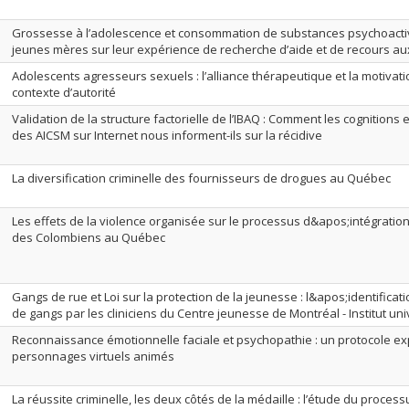
Grossesse à l’adolescence et consommation de substances psychoactiv
jeunes mères sur leur expérience de recherche d’aide et de recours au
Adolescents agresseurs sexuels : l’alliance thérapeutique et la motiva
contexte d’autorité
Validation de la structure factorielle de l’IBAQ : Comment les cognitions
des AICSM sur Internet nous informent-ils sur la récidive
La diversification criminelle des fournisseurs de drogues au Québec
Les effets de la violence organisée sur le processus d&apos;intégration 
des Colombiens au Québec
Gangs de rue et Loi sur la protection de la jeunesse : l&apos;identific
de gangs par les cliniciens du Centre jeunesse de Montréal - Institut uni
Reconnaissance émotionnelle faciale et psychopathie : un protocole exp
personnages virtuels animés
La réussite criminelle, les deux côtés de la médaille : l’étude du proces