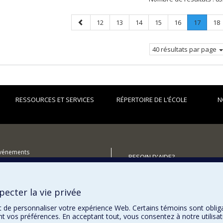
Page
Page
Page
Page
Page
Page
Page
.
Pa
12
13
14
15
16
17
18
précédente
Page
courant
40 résultats par page
RESSOURCES ET SERVICES
RÉPERTOIRE DE L'ÉCOLE
N
événements
BESOIN D'AIDE?
utenir l'École?
Plan du site
Signaler une erreur
ecter la vie privée
Accessibilité
t de personnaliser votre expérience Web. Certains témoins sont oblig
ent vos préférences. En acceptant tout, vous consentez à notre utili