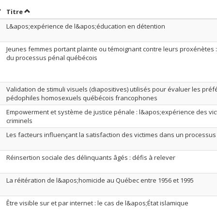
rier par date en ordre décroissant
Trier par titre en ordre décroissant
Titre
L&apos;expérience de l&apos;éducation en détention
Jeunes femmes portant plainte ou témoignant contre leurs proxénètes :
du processus pénal québécois
Validation de stimuli visuels (diapositives) utilisés pour évaluer les pr
pédophiles homosexuels québécois francophones
Empowerment et système de justice pénale : l&apos;expérience des vi
criminels
Les facteurs influençant la satisfaction des victimes dans un processu
Réinsertion sociale des délinquants âgés : défis à relever
La réitération de l&apos;homicide au Québec entre 1956 et 1995
Être visible sur et par internet : le cas de l&apos;État islamique