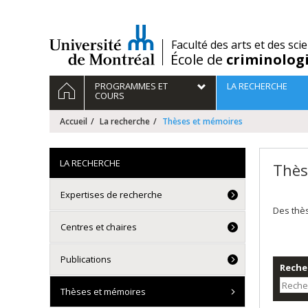
Passer
au
contenu
/
Faculté des arts et des sci
École de
criminolog
Navigation
ACCUEIL
PROGRAMMES ET
LA RECHERCHE
principale
COURS
Accueil
La recherche
Thèses et mémoires
LA RECHERCHE
Thès
Expertises de recherche
Des thè
Centres et chaires
Publications
Recher
Thèses et mémoires