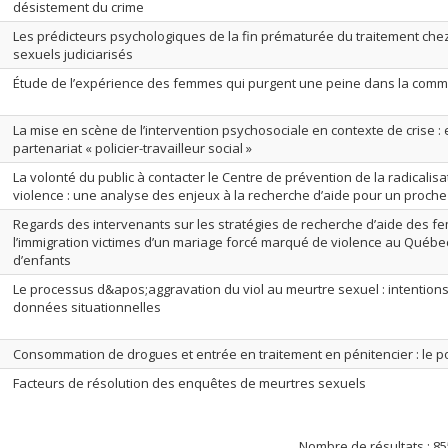
désistement du crime
Les prédicteurs psychologiques de la fin prématurée du traitement ch
sexuels judiciarisés
Étude de l’expérience des femmes qui purgent une peine dans la co
La mise en scène de l’intervention psychosociale en contexte de crise :
partenariat « policier-travailleur social »
La volonté du public à contacter le Centre de prévention de la radicalis
violence : une analyse des enjeux à la recherche d’aide pour un proche 
Regards des intervenants sur les stratégies de recherche d’aide des 
l’immigration victimes d’un mariage forcé marqué de violence au Québec,
d’enfants
Le processus d&apos;aggravation du viol au meurtre sexuel : intention
données situationnelles
Consommation de drogues et entrée en traitement en pénitencier : le p
Facteurs de résolution des enquêtes de meurtres sexuels
Nombre de résultats :
85