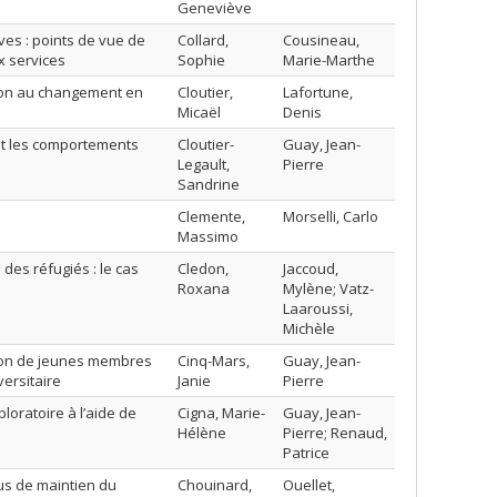
Geneviève
es : points de vue de
Collard,
Cousineau,
x services
Sophie
Marie-Marthe
tion au changement en
Cloutier,
Lafortune,
Micaël
Denis
 et les comportements
Cloutier-
Guay, Jean-
Legault,
Pierre
Sandrine
Clemente,
Morselli, Carlo
Massimo
des réfugiés : le cas
Cledon,
Jaccoud,
Roxana
Mylène; Vatz-
Laaroussi,
Michèle
ation de jeunes membres
Cinq-Mars,
Guay, Jean-
versitaire
Janie
Pierre
loratoire à l’aide de
Cigna, Marie-
Guay, Jean-
Hélène
Pierre; Renaud,
Patrice
sus de maintien du
Chouinard,
Ouellet,