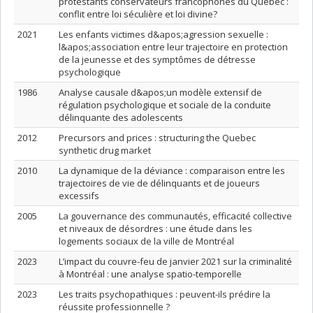
protestants conservateurs francophones du Québec :
conflit entre loi séculière et loi divine?
2021
Les enfants victimes d&apos;agression sexuelle :
l&apos;association entre leur trajectoire en protection
de la jeunesse et des symptômes de détresse
psychologique
1986
Analyse causale d&apos;un modèle extensif de
régulation psychologique et sociale de la conduite
délinquante des adolescents
2012
Precursors and prices : structuring the Quebec
synthetic drug market
2010
La dynamique de la déviance : comparaison entre les
trajectoires de vie de délinquants et de joueurs
excessifs
2005
La gouvernance des communautés, efficacité collective
et niveaux de désordres : une étude dans les
logements sociaux de la ville de Montréal
2023
L’impact du couvre-feu de janvier 2021 sur la criminalité
à Montréal : une analyse spatio-temporelle
2023
Les traits psychopathiques : peuvent-ils prédire la
réussite professionnelle ?