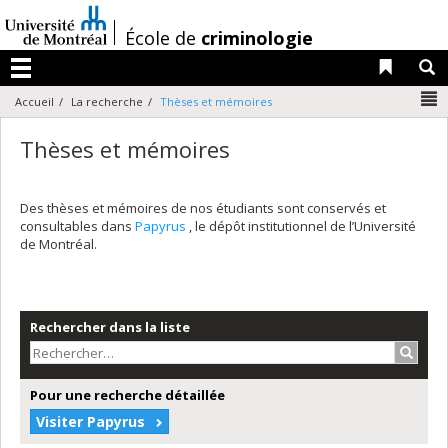
Passer
au
/
École de
criminologie
contenu
Liens 
R
Menu
N
Accueil
La recherche
Thèses et mémoires
Thèses et mémoires
Des thèses et mémoires de nos étudiants sont conservés et
consultables dans
Papyrus
, le dépôt institutionnel de l’Université
de Montréal.
Rechercher dans la liste
Recher
Pour une recherche détaillée
Visiter Papyrus