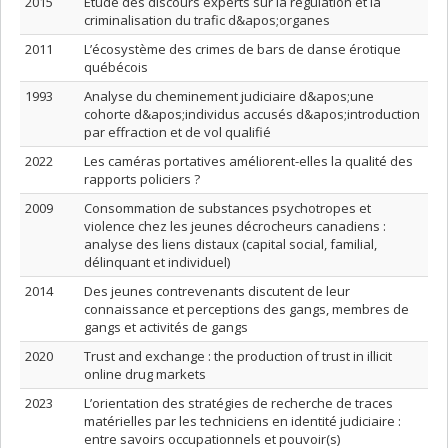
2015
Étude des discours experts sur la régulation et la
criminalisation du trafic d&apos;organes
2011
L’écosystème des crimes de bars de danse érotique
québécois
1993
Analyse du cheminement judiciaire d&apos;une
cohorte d&apos;individus accusés d&apos;introduction
par effraction et de vol qualifié
2022
Les caméras portatives améliorent-elles la qualité des
rapports policiers ?
2009
Consommation de substances psychotropes et
violence chez les jeunes décrocheurs canadiens :
analyse des liens distaux (capital social, familial,
délinquant et individuel)
2014
Des jeunes contrevenants discutent de leur
connaissance et perceptions des gangs, membres de
gangs et activités de gangs
2020
Trust and exchange : the production of trust in illicit
online drug markets
2023
L’orientation des stratégies de recherche de traces
matérielles par les techniciens en identité judiciaire :
entre savoirs occupationnels et pouvoir(s)