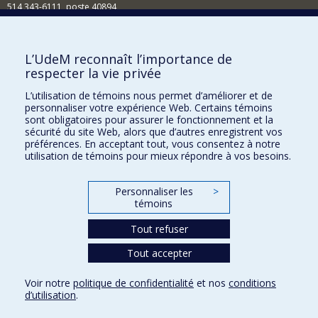
514 343-6111, poste 40894
Nouvelles et événements
Comment soutenir l'École?
L’UdeM reconnaît l’importance de
respecter la vie privée
BESOIN D'AIDE?
L’utilisation de témoins nous permet d’améliorer et de
Plan du site
personnaliser votre expérience Web. Certains témoins
Signaler une erreur
sont obligatoires pour assurer le fonctionnement et la
sécurité du site Web, alors que d’autres enregistrent vos
Accessibilité
préférences. En acceptant tout, vous consentez à notre
utilisation de témoins pour mieux répondre à vos besoins.
FACULTÉ DES ARTS ET DES SCIENCES
Nos départements et écoles
Personnaliser les
>
témoins
Nos centres d'études
Tout refuser
Nos programmes et cours
Tout accepter
Confidentialité
Voir notre
politique de confidentialité
et nos
conditions
Conditions d’utilisation
d’utilisation
.
Paramètres des témoins