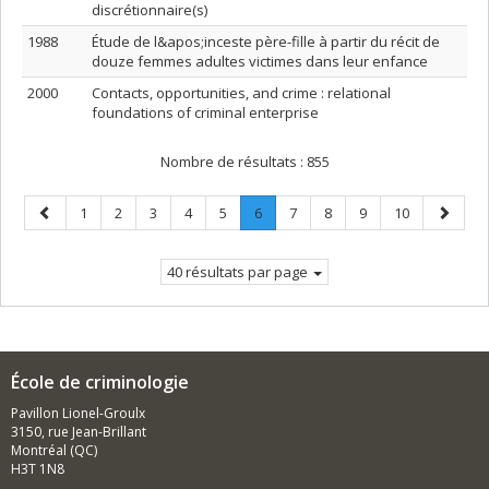
discrétionnaire(s)
1988
Étude de l&apos;inceste père-fille à partir du récit de
douze femmes adultes victimes dans leur enfance
2000
Contacts, opportunities, and crime : relational
foundations of criminal enterprise
Nombre de résultats :
855
Page
Page
Page
Page
Page
Page
Page
.
Page
Page
Page
Page
Page
1
2
3
4
5
6
7
8
9
10
précédente
Page
suivant
courante.
40 résultats par page
École de criminologie
Pavillon Lionel-Groulx
3150, rue Jean-Brillant
Montréal (QC)
H3T 1N8