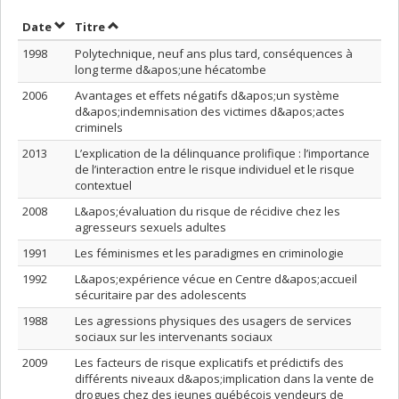
Trier par date en ordre décroissant
Trier par titre en ordre décroissant
Date
Titre
1998
Polytechnique, neuf ans plus tard, conséquences à
long terme d&apos;une hécatombe
2006
Avantages et effets négatifs d&apos;un système
d&apos;indemnisation des victimes d&apos;actes
criminels
2013
L’explication de la délinquance prolifique : l’importance
de l’interaction entre le risque individuel et le risque
contextuel
2008
L&apos;évaluation du risque de récidive chez les
agresseurs sexuels adultes
1991
Les féminismes et les paradigmes en criminologie
1992
L&apos;expérience vécue en Centre d&apos;accueil
sécuritaire par des adolescents
1988
Les agressions physiques des usagers de services
sociaux sur les intervenants sociaux
2009
Les facteurs de risque explicatifs et prédictifs des
différents niveaux d&apos;implication dans la vente de
drogues chez des jeunes québécois vendeurs de