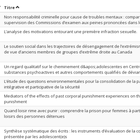
rier par date en ordre décroissant
Trier par titre en ordre décroissant
Titre
Non responsabilité criminelle pour cause de troubles mentaux : compa
supervision des Commissions d’examen aux peines prononcées dans l
L’analyse des motivations entourant une première infraction sexuelle.
Le soutien social dans les trajectoires de désengagement de l’extrémism
de vue d’anciens membres de groupes d’extrême droite au Canada
Un regard qualitatif sur le cheminement d&apos;adolescentes en Centr
substances psychoactives et autres comportements qualifiés de dévia
L’étude des questions environnementales pour la consolidation de la p
intégrative et participative de la sécurité
Mediators of the effects of past corporal punishment experiences on th
punishment
Quand loisir rime avec punir : comprendre la prison pour femmes à par
loisirs des personnes détenues
Synthèse systématique des écrits : les instruments d’évaluation de la c
présentée par les adolescent(e)s