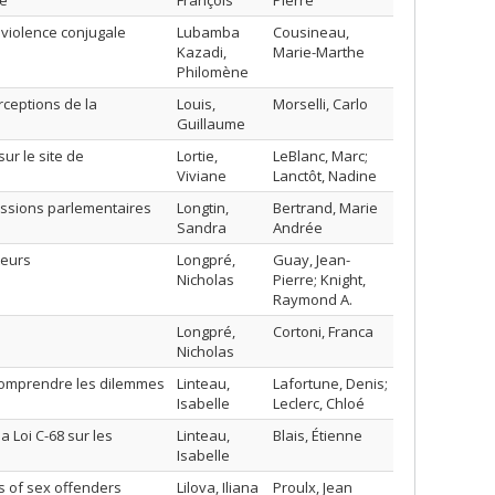
le
François
Pierre
 violence conjugale
Lubamba
Cousineau,
Kazadi,
Marie-Marthe
Philomène
rceptions de la
Louis,
Morselli, Carlo
Guillaume
ur le site de
Lortie,
LeBlanc, Marc;
Viviane
Lanctôt, Nadine
issions parlementaires
Longtin,
Bertrand, Marie
Sandra
Andrée
teurs
Longpré,
Guay, Jean-
Nicholas
Pierre; Knight,
Raymond A.
Longpré,
Cortoni, Franca
Nicholas
 comprendre les dilemmes
Linteau,
Lafortune, Denis;
Isabelle
Leclerc, Chloé
a Loi C-68 sur les
Linteau,
Blais, Étienne
Isabelle
s of sex offenders
Lilova, Iliana
Proulx, Jean