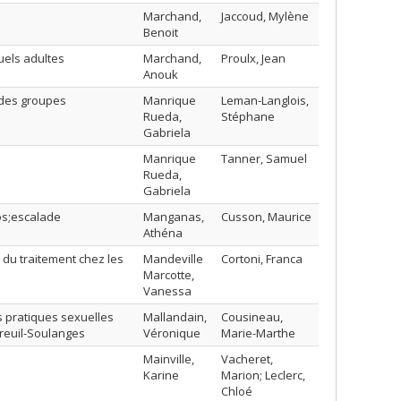
Marchand,
Jaccoud, Mylène
Benoit
uels adultes
Marchand,
Proulx, Jean
Anouk
 des groupes
Manrique
Leman-Langlois,
Rueda,
Stéphane
Gabriela
Manrique
Tanner, Samuel
Rueda,
Gabriela
pos;escalade
Manganas,
Cusson, Maurice
Athéna
u traitement chez les
Mandeville
Cortoni, Franca
Marcotte,
Vanessa
s pratiques sexuelles
Mallandain,
Cousineau,
reuil-Soulanges
Véronique
Marie-Marthe
Mainville,
Vacheret,
Karine
Marion; Leclerc,
Chloé