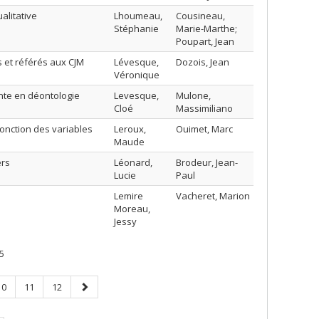
alitative
Lhoumeau,
Cousineau,
Stéphanie
Marie-Marthe;
Poupart, Jean
 et référés aux CJM
Lévesque,
Dozois, Jean
Véronique
ainte en déontologie
Levesque,
Mulone,
Cloé
Massimiliano
onction des variables
Leroux,
Ouimet, Marc
Maude
ers
Léonard,
Brodeur, Jean-
Lucie
Paul
Lemire
Vacheret, Marion
Moreau,
Jessy
5
Page
Page
Page
Page
10
11
12
suivante