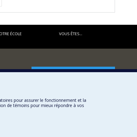
OTRE ÉCOLE
VOUS ÊTES...
FACULTÉ DES ARTS ET DES SCIENCES
Nos départements et écoles
Nos centres d'études
atoires pour assurer le fonctionnement et la
Nos programmes et cours
sation de témoins pour mieux répondre à vos