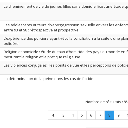
Le cheminement de vie de jeunes filles sans domicile fixe : une étude qu
Les adolescents auteurs d&apos;agression sexuelle envers les enfants
entre 93 et 98 : rétrospective et prospective
L’expérience des policiers ayant vécu la conciliation à la suite d’une pl
policière
Religion et homicide : étude du taux d’homicide des pays du monde en f
mesurant la religion et la pratique religieuse
Les violences conjugales : les points de vue et les perceptions de polici
La détermination de la peine dans les cas de filicide
Nombre de résultats :
85
Page
Page
Page
Page
Page
Page
Page
.
Page
3
4
5
6
7
8
9
précédente
Page
courante.