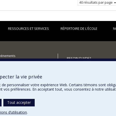
40 résultats par page
RESSOURCES ET SERVICES
RÉPERTOIRE DE L'ÉCOLE
N
événements
BESOIN D'AIDE?
utenir l'École?
Plan du site
Signaler une erreur
ecter la vie privée
Accessibilité
t de personnaliser votre expérience Web. Certains témoins sont oblig
ent vos préférences. En acceptant tout, vous consentez à notre utili
Tout accepter
ions d’utilisation
.
témoins