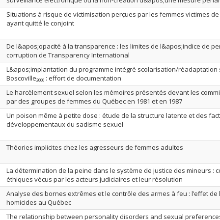
surveillance électronique ou la non-création d&apos;une mesure péna
Situations à risque de victimisation perçues par les femmes victimes de
ayant quitté le conjoint
De l&apos;opacité à la transparence : les limites de l&apos;indice de pe
corruption de Transparency International
L&apos;implantation du programme intégré scolarisation/réadaptation s
Boscoville₂₀₀₀ : effort de documentation
Le harcèlement sexuel selon les mémoires présentés devant les comm
par des groupes de femmes du Québec en 1981 et en 1987
Un poison même à petite dose : étude de la structure latente et des fac
développementaux du sadisme sexuel
Théories implicites chez les agresseurs de femmes adultes
La détermination de la peine dans le système de justice des mineurs :
éthiques vécus par les acteurs judiciaires et leur résolution
Analyse des bornes extrêmes et le contrôle des armes à feu : l’effet de l
homicides au Québec
The relationship between personality disorders and sexual preference