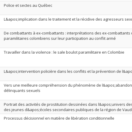
Police et sectes au Québec
L&apos;implication dans le traitement et la récidive des agresseurs sex
De combattants à ex-combattants : interprétations des ex-combattants
paramilitaires colombiens sur leur participation au conflit armé
Travailler dans la violence : le sale boulot paramilitaire en Colombie
L&apos;intervention policière dans les conflits et la prévention de l&a
Vers une meilleure compréhension du phénomène de l&apos;abandon d
délinquants sexuels
Portrait des activités de prostitution dessinées dans l&apos;univers de
des jeunes d&apos;écoles secondaires publiques de la région de Vaud
Processus décisionnel en matière de libération conditionnelle