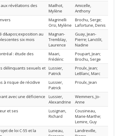
e aux révélations des
Mailhot,
Amicelle,
Mylène
Anthony
envers
Magrinelli
Brochu, Serge;
Orsi, Mylène
Lafortune, Denis
ré d&apos;exposition au
Magnan-
Guay, Jean-
lescentes six mois
Tremblay,
Pierre; Lanctôt,
Laurence
Nadine
tréal : étude des
Maari,
Poupart, Jean;
Frédéric
Brochu, Serge
des délinquants sexuels et
Lussier,
Proulx, Jean;
Patrick
LeBlanc, Marc
ns à risque de récidive
Lussier,
Proulx, Jean
Patrick
vant avec une déficience
Lussier,
Wemmers, Jo-
Alexandrine
Anne
eur et ses
Lusignan,
Cousineau,
Richard
Marie-Marthe;
Lemire, Guy
et de loi C-55 et la
Luneau,
Landreville,