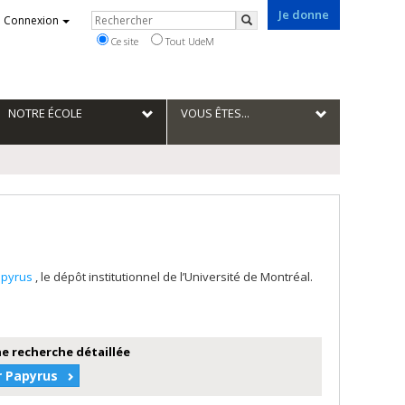
Je donne
Rechercher
Connexion
Rechercher
Ce site
Tout UdeM
NOTRE ÉCOLE
VOUS ÊTES...
apyrus
, le dépôt institutionnel de l’Université de Montréal.
e recherche détaillée
r Papyrus