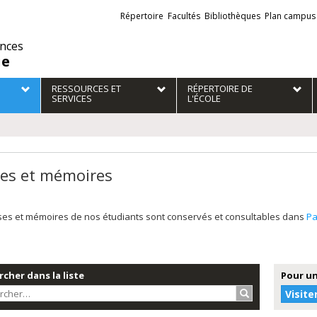
Liens
Répertoire
Facultés
Bibliothèques
Plan campus
externes
ences
ie
RESSOURCES ET
RÉPERTOIRE DE
SERVICES
L'ÉCOLE
es et mémoires
ses et mémoires de nos étudiants sont conservés et consultables dans
P
cher dans la liste
Pour un
Rechercher…
Visite