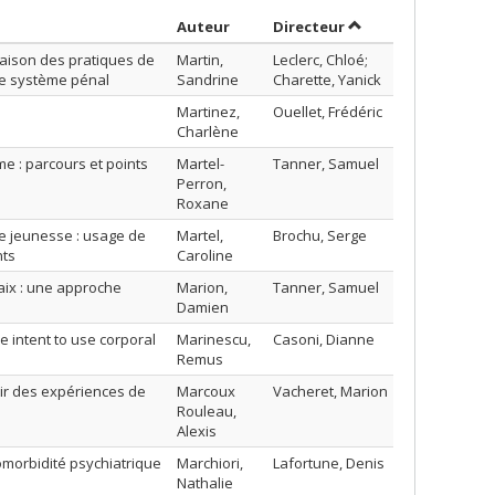
Trier par auteur en ordre décroiss
par contributeur e
Auteur
Directeur
raison des pratiques de
Martin,
Leclerc, Chloé;
e système pénal
Sandrine
Charette, Yanick
Martinez,
Ouellet, Frédéric
Charlène
e : parcours et points
Martel-
Tanner, Samuel
Perron,
Roxane
e jeunesse : usage de
Martel,
Brochu, Serge
nts
Caroline
aix : une approche
Marion,
Tanner, Samuel
Damien
e intent to use corporal
Marinescu,
Casoni, Dianne
Remus
tir des expériences de
Marcoux
Vacheret, Marion
Rouleau,
Alexis
omorbidité psychiatrique
Marchiori,
Lafortune, Denis
Nathalie