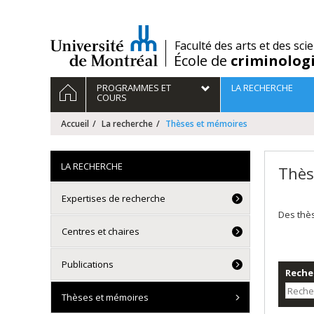
Passer
au
contenu
/
Faculté des arts et des sci
École de
criminolog
Navigation
ACCUEIL
PROGRAMMES ET
LA RECHERCHE
principale
COURS
Accueil
La recherche
Thèses et mémoires
LA RECHERCHE
Thès
Expertises de recherche
Des thè
Centres et chaires
Publications
Recher
Thèses et mémoires