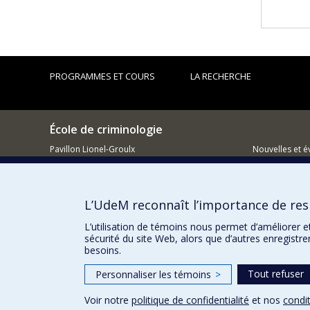
PROGRAMMES ET COURS
LA RECHERCHE
École de criminologie
Pavillon Lionel-Groulx
Nouvelles et 
3150, rue Jean-Brillant
Montréal (QC)
Comment so
H3T 1N8
L’UdeM reconnaît l’importance de resp
514 343-6111, poste 40894
L’utilisation de témoins nous permet d’améliorer e
sécurité du site Web, alors que d’autres enregistr
besoins.
Tout refuser
Personnaliser les témoins
>
Voir notre
politique de confidentialité
et nos
condit
Confidentialité
Conditions d’utilisation
Paramètres des 