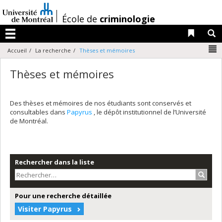
Passer
au
/
École de
criminologie
contenu
Liens 
R
Menu
N
Accueil
La recherche
Thèses et mémoires
Thèses et mémoires
Des thèses et mémoires de nos étudiants sont conservés et
consultables dans
Papyrus
, le dépôt institutionnel de l’Université
de Montréal.
Rechercher dans la liste
Recher
Pour une recherche détaillée
Visiter Papyrus