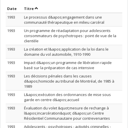
Trier par date en ordre décroissant
Trier par titre en ordre décroissant
Date
Titre
1993
Le processus d&apos;engagement dans une
communauté thérapeutique en milieu carcéral
1993
Un programme de réadaptation pour adolescents
consommateurs de psychotropes : point de vue de la
clientèle
1993
La création et l&apos;application de la loi dans le
domaine du vol automobile, 1910-1990
1993
Impact d&apos;un programme de libération rapide
basé sur la préparation de cas intensive
1993
Les décisions pénales dans les causes
d&apos;homicide au tribunal de Montréal, de 1985 à
1989
1993
L&apos;exécution des ordonnances de mise sous
garde en centre d&apos;accueil
1993
Évaluation du volet &quot;mesure de rechange à
l&apos;incarcération&quot; d&apos;un Centre
Résidentiel Communautaire pour contrevenantes
1993
Adolescents - psychotropes - activités criminelles -