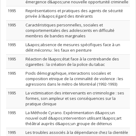
émergence d&apos;une nouvelle opportunité criminelle
1995
Représentations et pratiques des agents de sécurité
privée à l&apos;égard des itinérants
1995
Caractéristiques personnelles, sociales et
comportementales des adolescents en difficulté
membres de bandes marginales
1995
L&apos;absence de mesures spécifiques face à un
délit méconnu : les faux en peinture
1995
Réaction de l&apos;état face à la contrebande des
cigarettes : la création de la police du tabac
1995
Poids démographique, interactions sociales et
composition etnique de la criminalité de violence : les
agressions dans le métro de Montréal (1992-1993)
1995
La victimisation des intervenants en criminologie : ses
formes, son ampleur et ses conséquences sur la
pratique clinique
1995
La Méthode Cyrano. Expérimentation d&apos;un
nouvel outil d&apos;intervention utilisant l&apos;art
théâtral auprès d&apos;un groupe de détenus
1995
Les troubles associés à la dépendance chez la clientèle