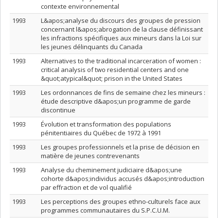
contexte environnemental
1993
L&apos;analyse du discours des groupes de pression
concernant l&apos;abrogation de la clause définissant
les infractions spécifiques aux mineurs dans la Loi sur
les jeunes délinquants du Canada
1993
Alternatives to the traditional incarceration of women :
critical analysis of two residential centers and one
&quot;atypical&quot; prison in the United States
1993
Les ordonnances de fins de semaine chez les mineurs :
étude descriptive d&apos;un programme de garde
discontinue
1993
Évolution et transformation des populations
pénitentiaires du Québec de 1972 à 1991
1993
Les groupes professionnels et la prise de décision en
matière de jeunes contrevenants
1993
Analyse du cheminement judiciaire d&apos;une
cohorte d&apos;individus accusés d&apos;introduction
par effraction et de vol qualifié
1993
Les perceptions des groupes ethno-culturels face aux
programmes communautaires du S.P.C.U.M.