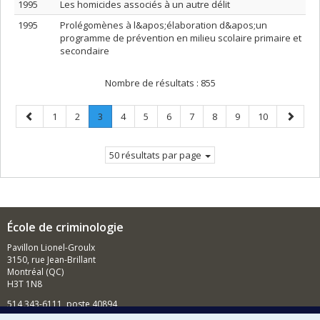
1995
Les homicides associés à un autre délit
1995
Prolégomènes à l&apos;élaboration d&apos;un
programme de prévention en milieu scolaire primaire et
secondaire
Nombre de résultats :
855
Page
Page
Page
Page
.
Page
Page
Page
Page
Page
Page
Page
Page
1
2
3
4
5
6
7
8
9
10
précédente
Page
suivant
courante.
50 résultats par page
École de criminologie
Pavillon Lionel-Groulx
3150, rue Jean-Brillant
Montréal (QC)
H3T 1N8
514 343-6111, poste 40894