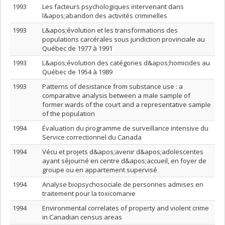
1993
Les facteurs psychologiques intervenant dans
l&apos;abandon des activités criminelles
1993
L&apos;évolution et les transformations des
populations carcérales sous juridiction provinciale au
Québec de 1977 à 1991
1993
L&apos;évolution des catégories d&apos;homicides au
Québec de 1954 à 1989
1993
Patterns of desistance from substance use : a
comparative analysis between a male sample of
former wards of the court and a representative sample
of the population
1994
Évaluation du programme de surveillance intensive du
Service correctionnel du Canada
1994
Vécu et projets d&apos;avenir d&apos;adolescentes
ayant séjourné en centre d&apos;accueil, en foyer de
groupe ou en appartement supervisé
1994
Analyse biopsychosociale de personnes admises en
traitement pour la toxicomanie
1994
Environmental correlates of property and violent crime
in Canadian census areas