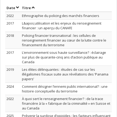
Trier par date en ordre croissant
Trier par titre en ordre croissant
Date
Titre
2022
Ethnographie du policing des marchés financiers
2017
L&apos;utilisation et les enjeux du renseignement
financier : un aperçu du CANAFE
2018
Policing financier transnational : les cellules de
renseignement financier au cœur de la lutte contre le
financement du terrorisme
2017
L’environnement sous haute surveillance? : éclairage
sur plus de quarante-cinq ans d’action publique au
Canada
2019
Les élites délinquantes : études de cas sur les
illégalismes fiscaux suite aux révélations des ‘Panama
papers’
2024
Comment désigner l’ennemi public international? : une
histoire conceptuelle du terrorisme
2022
À quoi sert le renseignement financier? : de la trace
financière à la « fabrique de la criminalité » en Suisse et
au Canada
2025
Prévenir la surdose d’opioïdes : les facteurs influençant