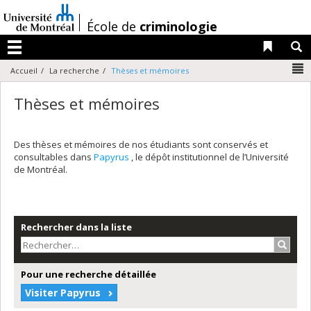
Passer
au
/
École de
criminologie
contenu
Liens 
R
Menu
N
Accueil
La recherche
Thèses et mémoires
Thèses et mémoires
Des thèses et mémoires de nos étudiants sont conservés et
consultables dans
Papyrus
, le dépôt institutionnel de l’Université
de Montréal.
Rechercher dans la liste
Recher
Pour une recherche détaillée
Visiter Papyrus