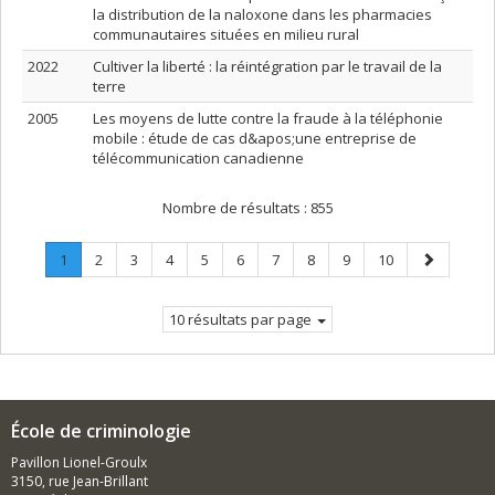
la distribution de la naloxone dans les pharmacies
communautaires situées en milieu rural
2022
Cultiver la liberté : la réintégration par le travail de la
terre
2005
Les moyens de lutte contre la fraude à la téléphonie
mobile : étude de cas d&apos;une entreprise de
télécommunication canadienne
Nombre de résultats :
855
Page
.
Page
Page
Page
Page
Page
Page
Page
Page
Page
Page
1
2
3
4
5
6
7
8
9
10
Page
suivante
courante.
10 résultats par page
École de criminologie
Pavillon Lionel-Groulx
3150, rue Jean-Brillant