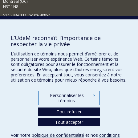
Montréal (QC)
H3T 1N8
514 343-6111, poste 40894
Nouvelles et événements
Comment soutenir l'École?
L’UdeM reconnaît l’importance de
respecter la vie privée
BESOIN D'AIDE?
L’utilisation de témoins nous permet d’améliorer et de
Plan du site
personnaliser votre expérience Web. Certains témoins
Signaler une erreur
sont obligatoires pour assurer le fonctionnement et la
sécurité du site Web, alors que d’autres enregistrent vos
Accessibilité
préférences. En acceptant tout, vous consentez à notre
utilisation de témoins pour mieux répondre à vos besoins.
FACULTÉ DES ARTS ET DES SCIENCES
Nos départements et écoles
Personnaliser les
>
témoins
Nos centres d'études
Tout refuser
Nos programmes et cours
Tout accepter
Confidentialité
Voir notre
politique de confidentialité
et nos
conditions