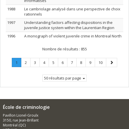
informatisés
1988
Le cambriolage analysé dans une perspective de choix
rationnels
1997
Understanding factors affecting dispositions in the
juvenile justice system within the Laurentian Region
1996
A monograph of violent juvenile crime in Montreal North
Nombre de résultats :
855
Page
.
Page
Page
Page
Page
Page
Page
Page
Page
Page
Page
1
2
3
4
5
6
7
8
9
10
Page
suivante
courante.
50 résultats par page
École de criminologie
Pavillon Lionel-Groulx
3150, rue Jean-Brillant
Montréal (QC)