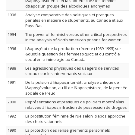
l&apos;abstinence et la sobriété chez les femmes
d&apos;un groupe des alcooliques anonymes
1996
Analyse comparative des politiques et pratiques
pénales en matière de stupéfiants, au Canada et aux
Pays-Bas
1994
The power of feminist versus other critical perspectives
in the analysis of North American prisons for women
1996
L&apos;état de la production récente (1989-1995) sur
&quot;la question des femmes&quot; et du contrôle
social en criminologie au Canada
1988
Les agressions physiques des usagers de services
sociaux sur les intervenants sociaux
1991
De la pulsion à l&apos;inter-dit : analyse critique de
l&apos;évolution, au fil de l&apos;histoire, de la pensée
sociale de Freud
2000
Représentations et pratiques de policiers montréalais
relatives à l&apos;infraction de possession de drogues
1992
La prostitution féminine de rue selon l&apos;approche
des choix rationnels
1990
La protection des renseignements personnels