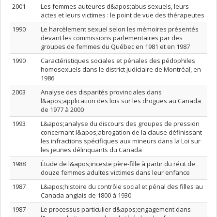
2001
Les femmes auteures d&apos;abus sexuels, leurs
actes et leurs victimes : le point de vue des thérapeutes
1990
Le harcèlement sexuel selon les mémoires présentés
devant les commissions parlementaires par des
groupes de femmes du Québec en 1981 et en 1987
1990
Caractéristiques sociales et pénales des pédophiles
homosexuels dans le district judiciaire de Montréal, en
1986
2003
Analyse des disparités provinciales dans
l&apos;application des lois sur les drogues au Canada
de 1977 à 2000
1993
L&apos;analyse du discours des groupes de pression
concernant l&apos;abrogation de la clause définissant
les infractions spécifiques aux mineurs dans la Loi sur
les jeunes délinquants du Canada
1988
Étude de l&apos;inceste père-fille à partir du récit de
douze femmes adultes victimes dans leur enfance
1987
L&apos;histoire du contrôle social et pénal des filles au
Canada anglais de 1800 à 1930
1987
Le processus particulier d&apos;engagement dans