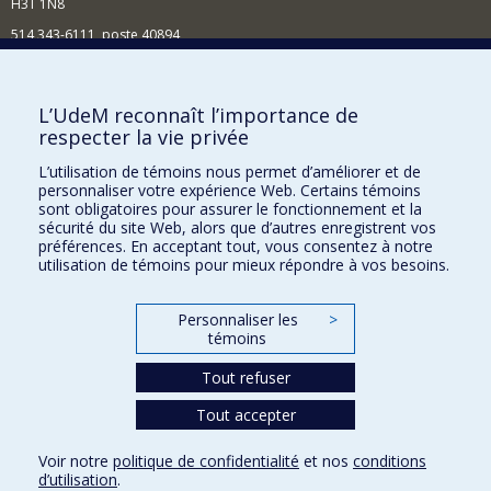
H3T 1N8
514 343-6111, poste 40894
Nouvelles et événements
Comment soutenir l'École?
L’UdeM reconnaît l’importance de
respecter la vie privée
BESOIN D'AIDE?
L’utilisation de témoins nous permet d’améliorer et de
Plan du site
personnaliser votre expérience Web. Certains témoins
Signaler une erreur
sont obligatoires pour assurer le fonctionnement et la
sécurité du site Web, alors que d’autres enregistrent vos
Accessibilité
préférences. En acceptant tout, vous consentez à notre
utilisation de témoins pour mieux répondre à vos besoins.
FACULTÉ DES ARTS ET DES SCIENCES
Nos départements et écoles
Personnaliser les
>
témoins
Nos centres d'études
Tout refuser
Nos programmes et cours
Tout accepter
Confidentialité
Voir notre
politique de confidentialité
et nos
conditions
Conditions d’utilisation
d’utilisation
.