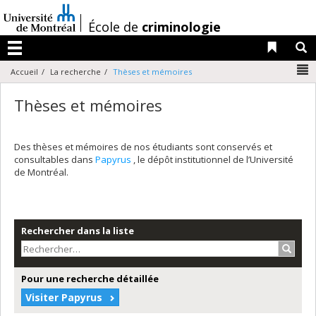
Passer
au
/
École de
criminologie
contenu
Liens 
R
Menu
N
Accueil
La recherche
Thèses et mémoires
Thèses et mémoires
Des thèses et mémoires de nos étudiants sont conservés et
consultables dans
Papyrus
, le dépôt institutionnel de l’Université
de Montréal.
Rechercher dans la liste
Recher
Pour une recherche détaillée
Visiter Papyrus