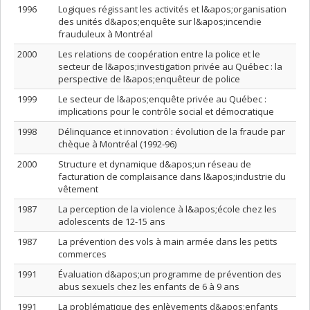
1996
Logiques régissant les activités et l&apos;organisation
des unités d&apos;enquête sur l&apos;incendie
frauduleux à Montréal
2000
Les relations de coopération entre la police et le
secteur de l&apos;investigation privée au Québec : la
perspective de l&apos;enquêteur de police
1999
Le secteur de l&apos;enquête privée au Québec :
implications pour le contrôle social et démocratique
1998
Délinquance et innovation : évolution de la fraude par
chèque à Montréal (1992-96)
2000
Structure et dynamique d&apos;un réseau de
facturation de complaisance dans l&apos;industrie du
vêtement
1987
La perception de la violence à l&apos;école chez les
adolescents de 12-15 ans
1987
La prévention des vols à main armée dans les petits
commerces
1991
Évaluation d&apos;un programme de prévention des
abus sexuels chez les enfants de 6 à 9 ans
1991
La problématique des enlèvements d&apos;enfants