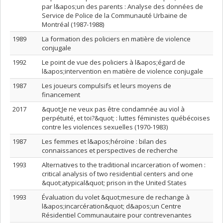
par l&apos;un des parents : Analyse des données de
Service de Police de la Communauté Urbaine de
Montréal (1987-1988)
1989
La formation des policiers en matière de violence
conjugale
1992
Le point de vue des policiers à l&apos;égard de
l&apos;intervention en matière de violence conjugale
1987
Les joueurs compulsifs et leurs moyens de
financement
2017
&quot;Je ne veux pas être condamnée au viol à
perpétuité, et toi?&quot; : luttes féministes québécoises
contre les violences sexuelles (1970-1983)
1987
Les femmes et l&apos;héroïne : bilan des
connaissances et perspectives de recherche
1993
Alternatives to the traditional incarceration of women :
critical analysis of two residential centers and one
&quot;atypical&quot; prison in the United States
1993
Évaluation du volet &quot;mesure de rechange à
l&apos;incarcération&quot; d&apos;un Centre
Résidentiel Communautaire pour contrevenantes