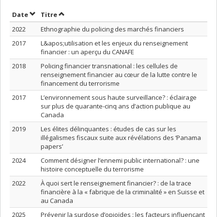
Trier par date en ordre croissant
Trier par titre en ordre croissant
Date
Titre
2022
Ethnographie du policing des marchés financiers
2017
L&apos;utilisation et les enjeux du renseignement
financier : un aperçu du CANAFE
2018
Policing financier transnational : les cellules de
renseignement financier au cœur de la lutte contre le
financement du terrorisme
2017
L’environnement sous haute surveillance? : éclairage
sur plus de quarante-cinq ans d’action publique au
Canada
2019
Les élites délinquantes : études de cas sur les
illégalismes fiscaux suite aux révélations des ‘Panama
papers’
2024
Comment désigner l’ennemi public international? : une
histoire conceptuelle du terrorisme
2022
À quoi sert le renseignement financier? : de la trace
financière à la « fabrique de la criminalité » en Suisse et
au Canada
2025
Prévenir la surdose d’opioïdes : les facteurs influençant