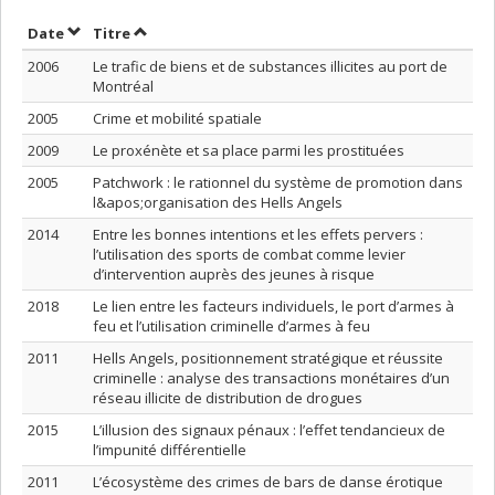
Trier par date en ordre décroissant
Trier par titre en ordre décroissant
Date
Titre
2006
Le trafic de biens et de substances illicites au port de
Montréal
2005
Crime et mobilité spatiale
2009
Le proxénète et sa place parmi les prostituées
2005
Patchwork : le rationnel du système de promotion dans
l&apos;organisation des Hells Angels
2014
Entre les bonnes intentions et les effets pervers :
l’utilisation des sports de combat comme levier
d’intervention auprès des jeunes à risque
2018
Le lien entre les facteurs individuels, le port d’armes à
feu et l’utilisation criminelle d’armes à feu
2011
Hells Angels, positionnement stratégique et réussite
criminelle : analyse des transactions monétaires d’un
réseau illicite de distribution de drogues
2015
L’illusion des signaux pénaux : l’effet tendancieux de
l’impunité différentielle
2011
L’écosystème des crimes de bars de danse érotique