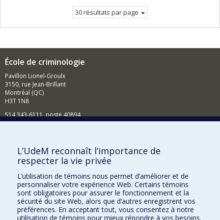
30 résultats par page
École de criminologie
Pavillon Lionel-Groulx
3150, rue Jean-Brillant
Montréal (QC)
H3T 1N8
514 343-6111, poste 40894
Nouvelles et événements
Comment soutenir l'École?
L’UdeM reconnaît l’importance de
respecter la vie privée
BESOIN D'AIDE?
L’utilisation de témoins nous permet d’améliorer et de
Plan du site
personnaliser votre expérience Web. Certains témoins
Signaler une erreur
sont obligatoires pour assurer le fonctionnement et la
sécurité du site Web, alors que d’autres enregistrent vos
Accessibilité
préférences. En acceptant tout, vous consentez à notre
utilisation de témoins pour mieux répondre à vos besoins.