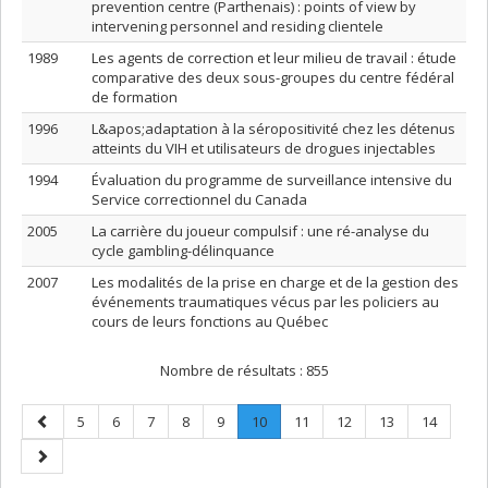
prevention centre (Parthenais) : points of view by
intervening personnel and residing clientele
1989
Les agents de correction et leur milieu de travail : étude
comparative des deux sous-groupes du centre fédéral
de formation
1996
L&apos;adaptation à la séropositivité chez les détenus
atteints du VIH et utilisateurs de drogues injectables
1994
Évaluation du programme de surveillance intensive du
Service correctionnel du Canada
2005
La carrière du joueur compulsif : une ré-analyse du
cycle gambling-délinquance
2007
Les modalités de la prise en charge et de la gestion des
événements traumatiques vécus par les policiers au
cours de leurs fonctions au Québec
Nombre de résultats :
855
Page
Page
Page
Page
Page
Page
Page
.
Page
Page
Page
Page
5
6
7
8
9
10
11
12
13
14
précédente
Page
Page
courante.
suivante