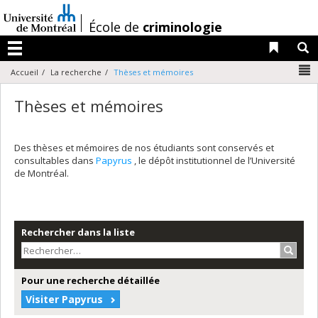
Passer
au
/
École de
criminologie
contenu
Liens 
R
Menu
N
Accueil
La recherche
Thèses et mémoires
Thèses et mémoires
Des thèses et mémoires de nos étudiants sont conservés et
consultables dans
Papyrus
, le dépôt institutionnel de l’Université
de Montréal.
Rechercher dans la liste
Recher
Pour une recherche détaillée
Visiter Papyrus