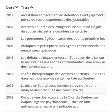
Trier par date en ordre décroissant
Trier par titre en ordre décroissant
Date
Titre
2012
Arrestation et placement en détention avant jugement :
points de vue et expériences des justiciables
2007
Intervenir auprès des immigrants en situation illégale,
du soutien discret à la désobéissance civile
2025
Les personnes âgées incarcérées pour la première fois
2005
Pratiques et perceptions des agents correctionnels des
pénitenciers québécois
2015
Les débats politiques entourant l’adoption de la Loi sur
la sécurité des rues et des communautés : une analyse
des représentations
2025
Le rôle thérapeutique des actrices et acteurs judiciaires
dans les tribunaux de santé mentale au Québec
2021
La mise en liberté sous condition provinciale : une
analyse des pratiques des commissaires
2009
Point de vue des acteurs de la Cour du Québec sur
l&apos;Urgence psychosociale-Justice en tant
qu&apos;alternative à la judiciarisation