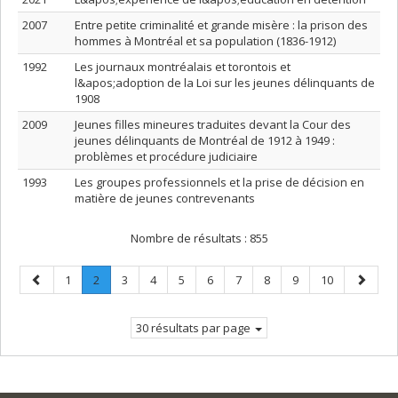
2007
Entre petite criminalité et grande misère : la prison des
hommes à Montréal et sa population (1836-1912)
1992
Les journaux montréalais et torontois et
l&apos;adoption de la Loi sur les jeunes délinquants de
1908
2009
Jeunes filles mineures traduites devant la Cour des
jeunes délinquants de Montréal de 1912 à 1949 :
problèmes et procédure judiciaire
1993
Les groupes professionnels et la prise de décision en
matière de jeunes contrevenants
Nombre de résultats :
855
Page
Page
Page
.
Page
Page
Page
Page
Page
Page
Page
Page
Page
1
2
3
4
5
6
7
8
9
10
précédente
Page
suivant
courante.
30 résultats par page