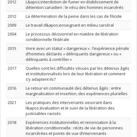
2012
L&apos;interdiction de fumer en établissement de
détention canadien : le vécu des hommes incarcérés
2012
La détermination de la peine dans les cas de filicide
2009
Le travail d&apos;enseignant en milieu carcéral
2004
Le processus décisionnel en matière de libération
conditionnelle fédérale
2015
Vivre avec un statut « dangereux » : l’expérience pénale
d’hommes déclarés « délinquants dangereux » ou «
délinquants à contrôler »
2017
Quelles sont les difficultés vécues par les détenus âgés
et institutionnalisés lors de leur libération et comment
s’y adaptent-ils?
2016
Le retour en communauté des détenus âgés : entre
marginalisation et insertion, des expériences plurielles
2021
Les pratiques des intervenants oeuvrant dans
l&apos;évaluation et le suivi de la libération des
justiciables racisés
2018
Expériences institutionnelles et renonciation à la
libération conditionnelle : récits de vie de personnes
incarcérées et points de vue d’intervenants