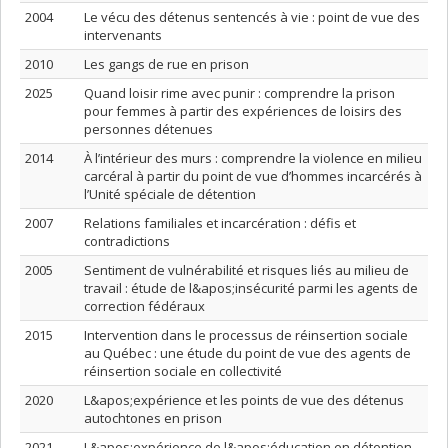
2004
Le vécu des détenus sentencés à vie : point de vue des
intervenants
2010
Les gangs de rue en prison
2025
Quand loisir rime avec punir : comprendre la prison
pour femmes à partir des expériences de loisirs des
personnes détenues
2014
À l’intérieur des murs : comprendre la violence en milieu
carcéral à partir du point de vue d’hommes incarcérés à
l’Unité spéciale de détention
2007
Relations familiales et incarcération : défis et
contradictions
2005
Sentiment de vulnérabilité et risques liés au milieu de
travail : étude de l&apos;insécurité parmi les agents de
correction fédéraux
2015
Intervention dans le processus de réinsertion sociale
au Québec : une étude du point de vue des agents de
réinsertion sociale en collectivité
2020
L&apos;expérience et les points de vue des détenus
autochtones en prison
2021
L&apos;expérience de l&apos;éducation en détention