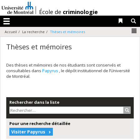
Passer
au
/
École de
criminologie
contenu
Liens 
R
Menu
N
Accueil
La recherche
Thèses et mémoires
Thèses et mémoires
Des thèses et mémoires de nos étudiants sont conservés et
consultables dans
Papyrus
, le dépôt institutionnel de l’Université
de Montréal.
Rechercher dans la liste
Recher
Pour une recherche détaillée
Visiter Papyrus