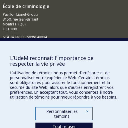
École de criminologie
Pavillon Lionel-Groulx
3150, rue Jean-Brillant
Montréal (QC)
H3T 1N8
514 343-6111, poste 40894
Nouvelles et événements
Comment soutenir l'École?
L’UdeM reconnaît l’importance de
respecter la vie privée
BESOIN D'AIDE?
L’utilisation de témoins nous permet d’améliorer et de
Plan du site
personnaliser votre expérience Web. Certains témoins
Signaler une erreur
sont obligatoires pour assurer le fonctionnement et la
sécurité du site Web, alors que d’autres enregistrent vos
Accessibilité
préférences. En acceptant tout, vous consentez à notre
utilisation de témoins pour mieux répondre à vos besoins.
FACULTÉ DES ARTS ET DES SCIENCES
Nos départements et écoles
Personnaliser les
>
témoins
Nos centres d'études
Tout refuser
Nos programmes et cours