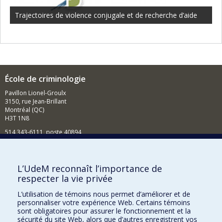
Trajectoires de violence conjugale et de recherche d’aide
École de criminologie
Pavillon Lionel-Groulx
3150, rue Jean-Brillant
Montréal (QC)
H3T 1N8
514 343-6111, poste 40894
L’UdeM reconnaît l’importance de
respecter la vie privée
Nouvelles et événements
L’utilisation de témoins nous permet d’améliorer et de
Comment soutenir l'École?
personnaliser votre expérience Web. Certains témoins
sont obligatoires pour assurer le fonctionnement et la
BESOIN D'AIDE?
sécurité du site Web, alors que d’autres enregistrent vos