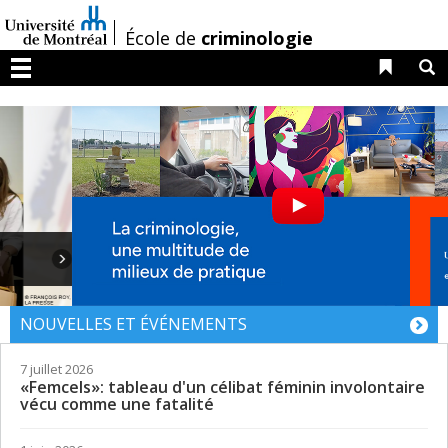
Passer
au
/
École de
criminologie
contenu
Liens 
R
Menu
NOUVELLES ET ÉVÉNEMENTS
7 juillet 2026
«Femcels»: tableau d'un célibat féminin involontaire
vécu comme une fatalité