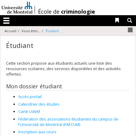
Passer
au
/
École de
criminologie
contenu
Liens 
R
Menu
N
Accueil
Vous êtes...
Étudiant
Étudiant
Cette section propose aux étudiants actuels une liste des
ressources scolaires, des services disponibles et des activités
offertes.
Mon dossier étudiant
Accès portail
Calendrier des études
Carte UdeM
Fédération des associations étudiantes du campus de
l'Université de Montréal (FAÉCUM)
Inscription aux cours