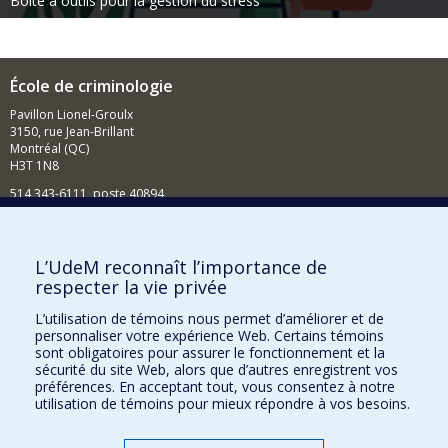
Boîte à outils pour la gestion du stress
École de criminologie
Pavillon Lionel-Groulx
3150, rue Jean-Brillant
Montréal (QC)
H3T 1N8
514 343-6111, poste 40894
Nouvelles et événements
Comment soutenir l'École?
L’UdeM reconnaît l’importance de
respecter la vie privée
BESOIN D'AIDE?
L’utilisation de témoins nous permet d’améliorer et de
Plan du site
personnaliser votre expérience Web. Certains témoins
Signaler une erreur
sont obligatoires pour assurer le fonctionnement et la
sécurité du site Web, alors que d’autres enregistrent vos
Accessibilité
préférences. En acceptant tout, vous consentez à notre
utilisation de témoins pour mieux répondre à vos besoins.
FACULTÉ DES ARTS ET DES SCIENCES