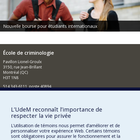
Nouvelle bourse pour étudiants internationaux
École de criminologie
Pavillon Lionel-Groulx
3150, rue Jean-Brillant
Montréal (QC)
H3T 1N8
514 343-6111, poste 40894
Nouvelles et événements
Comment soutenir l'École?
L’UdeM reconnaît l’importance de
respecter la vie privée
BESOIN D'AIDE?
L’utilisation de témoins nous permet d’améliorer et de
Plan du site
personnaliser votre expérience Web. Certains témoins
Signaler une erreur
sont obligatoires pour assurer le fonctionnement et la