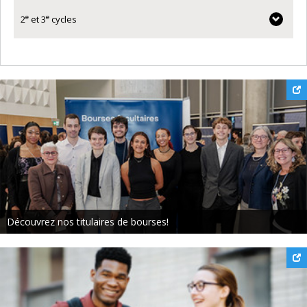
e
e
2
et 3
cycles
Découvrez nos titulaires de bourses!