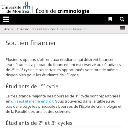
Passer
au
/
École de
criminologie
contenu
Liens 
R
Menu
N
Accueil
Ressources et services
Soutien financier
Soutien financier
Plusieurs options s'offrent aux étudiants qui désirent financer
leurs études. La plupart du financement est réservé aux étudiants
e
e
de 2
et 3
cycles mais certaines opportunités sont tout de même
er
disponibles pour les étudiants de 1
cycle.
er
Étudiants de 1
cycle
er
La très grande majorité des bourses de 1
cycle sont répertoriées
en
un seul et même endroit
. Vous trouverez dans le tableau au
bas de la page les principales bourses de l'École de criminologie et
de la Faculté des arts et des sciences.
e
e
Étudiants de 2
et 3
cycles