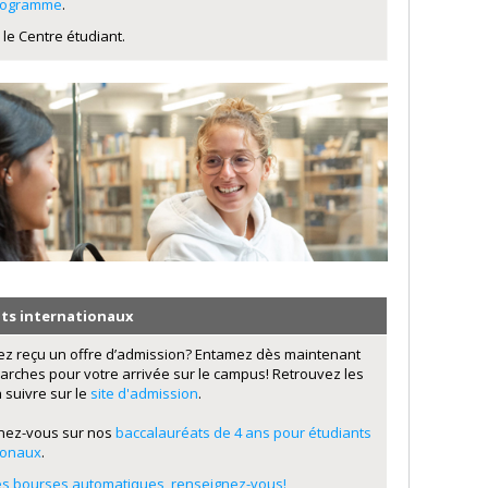
programme
.
 le Centre étudiant.
ts internationaux
z reçu un offre d’admission? Entamez dès maintenant
rches pour votre arrivée sur le campus! Retrouvez les
 suivre sur le
site d'admission
.
nez-vous sur nos
baccalauréats de 4 ans pour étudiants
ionaux
.
s bourses automatiques, renseignez-vous!