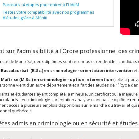
Parcours : 4 étapes pour entrer à l'UdeM
Testez votre compatibilité avec nos programmes
d'études grâce à Affiniti
t sur l'admissibilité à l’Ordre professionnel des c
ersité de Montréal, deux diplômes sont reconnus et rendent les candidats e
e
Baccalauréat (B.Sc.) en criminologie - orientation intervention
et
a
Maîtrise (M.Sc.) en criminologie - option intervention
(celle-ci pouv
er
ersonne vient d’un autre département et a fait des études de 1
cycle dan
iants et étudiantes ayant complété la mineure, un certificat ou la majeure 
ccalauréat en criminologie - orientation analyse n’ont pas le diplôme requ
nt accès à plusieurs emplois disponibles sur le marché du travail et qu
ionnel québécois.
êtes admis en criminologie ou en sécurité et études 