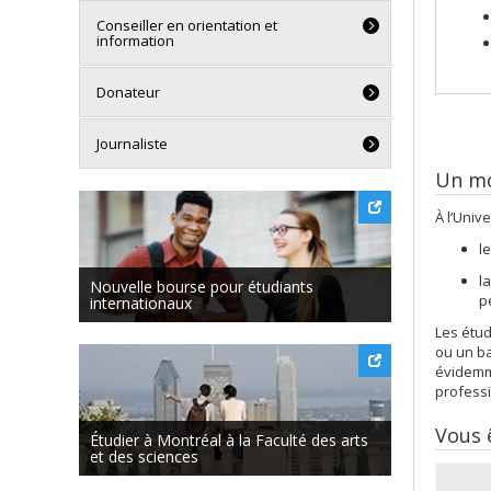
Conseiller en orientation et
information
Donateur
Journaliste
Un mo
À l’Univ
l
l
Nouvelle bourse pour étudiants
p
internationaux
Les étud
ou un ba
évidemme
profess
Vous 
Étudier à Montréal à la Faculté des arts
et des sciences