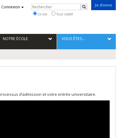
Je donne
Rechercher
Connexion
Rechercher
Ce site
Tout UdeM
NOTRE ÉCOLE
VOUS ÊTES...
processus d’admission et votre entrée universitaire.