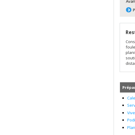
Avan
P
Res
Cons
foul
plani
souti
dista
Prépar
Cal
Serv
Viv
Pod
Pla