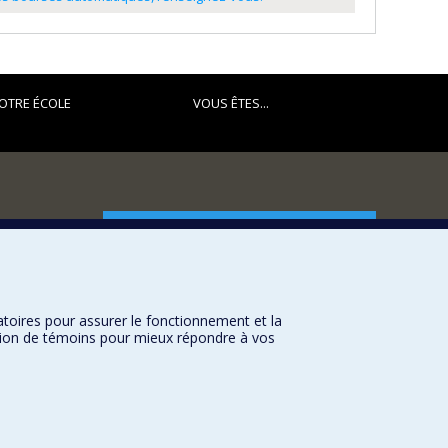
OTRE ÉCOLE
VOUS ÊTES...
FACULTÉ DES ARTS ET DES SCIENCES
Nos départements et écoles
Nos centres d'études
atoires pour assurer le fonctionnement et la
Nos programmes et cours
sation de témoins pour mieux répondre à vos
Université de