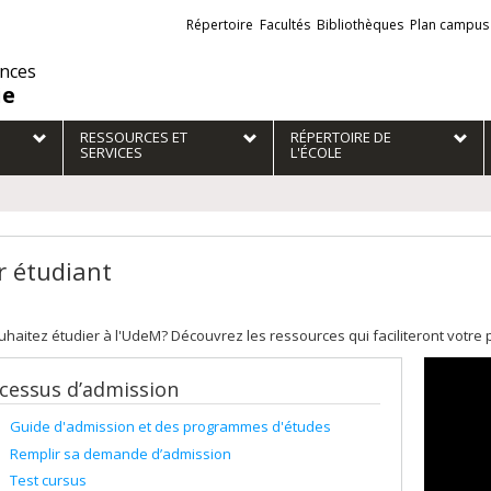
Liens
Répertoire
Facultés
Bibliothèques
Plan campus
externes
ences
ie
RESSOURCES ET
RÉPERTOIRE DE
SERVICES
L'ÉCOLE
r étudiant
haitez étudier à l'UdeM? Découvrez les ressources qui faciliteront votre 
cessus d’admission
Guide d'admission et des programmes d'études
Remplir sa demande d’admission
Test cursus