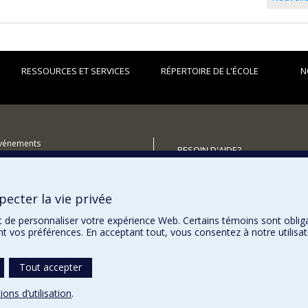
RESSOURCES ET SERVICES
RÉPERTOIRE DE L'ÉCOLE
N
événements
BESOIN D'AIDE?
utenir l'École?
Plan du site
Signaler une erreur
ecter la vie privée
Accessibilité
t de personnaliser votre expérience Web. Certains témoins sont oblig
ent vos préférences. En acceptant tout, vous consentez à notre utili
Tout accepter
ions d’utilisation
.
témoins