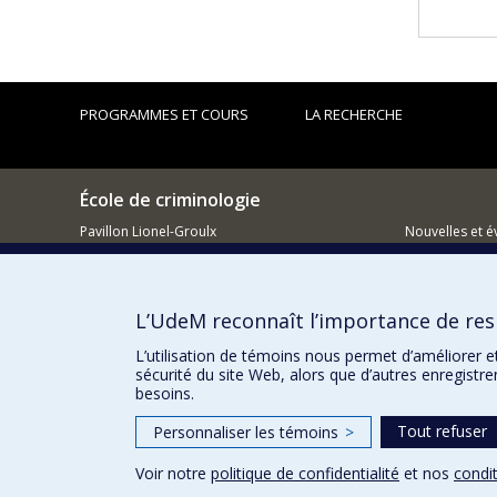
PROGRAMMES ET COURS
LA RECHERCHE
École de criminologie
Pavillon Lionel-Groulx
Nouvelles et 
3150, rue Jean-Brillant
Montréal (QC)
Comment so
H3T 1N8
L’UdeM reconnaît l’importance de resp
514 343-6111, poste 40894
L’utilisation de témoins nous permet d’améliorer e
sécurité du site Web, alors que d’autres enregistr
besoins.
Tout refuser
Personnaliser les témoins
>
Voir notre
politique de confidentialité
et nos
condit
Confidentialité
Conditions d’utilisation
Paramètres des 