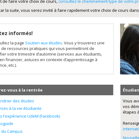
t de faire votre choix de cours,
consultez le cheminement type de votre 
ar la suite, vous serez invité à faire rapidement votre choix de cours dans
tez informés!
ultez la page
Soutien aux études
. Vous y trouverez une
e de ressources pratiques qui vous permettront de
fier votre trimestre d’automne (services aux étudiants,
en financier, astuces en contexte d’apprentissage à
nce, etc.).
ez-vous à la rentrée
Étudian
endrier des études
Vous ave
vos déma
ices à la vie étudiante
étapes à
ez l'expérience UdeM (Facebook)
Renseig
ioguide
internat
n du Campus
Nouvelle