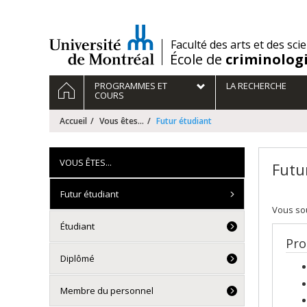
Passer
au
contenu
/
Faculté des arts et des sci
École de
criminolog
Navigation
ACCUEIL
PROGRAMMES ET
LA RECHERCHE
principale
COURS
Accueil
Vous êtes...
Futur étudiant
VOUS ÊTES...
Futu
Futur étudiant
Vous sou
Étudiant
Pro
Diplômé
Membre du personnel