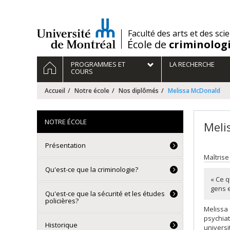
Passer
au
contenu
/
Faculté des arts et des sci
École de
criminolog
Navigation
ACCUEIL
PROGRAMMES ET
LA RECHERCHE
principale
COURS
Accueil
Notre école
Nos diplômés
Melissa McDonald
NOTRE ÉCOLE
Meli
Présentation
Maîtrise
Qu'est-ce que la criminologie?
« Ce q
gens e
Qu'est-ce que la sécurité et les études
policières?
Melissa 
psychiat
Historique
universi