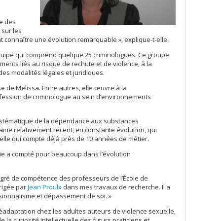
ie des
 sur les
t connaître une évolution remarquable », explique-t-elle.
équipe qui comprend quelque 25 criminologues. Ce groupe
éments liés au risque de rechute et de violence, à la
des modalités légales et juridiques.
e de Melissa. Entre autres, elle œuvre à la
rofession de criminologue au sein d’environnements
on systématique de la dépendance aux substances
ine relativement récent, en constante évolution, qui
 celle qui compte déjà près de 10 années de métier.
ogie a compté pour beaucoup dans l’évolution
egré de compétence des professeurs de l’École de
irigée par
Jean Proulx
dans mes travaux de recherche. Il a
sionnalisme et dépassement de soi. »
éadaptation chez les adultes auteurs de violence sexuelle,
 la curiosité intellectuelle des futurs praticiens et