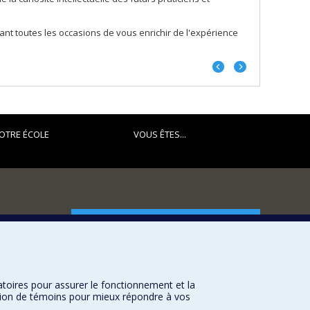
ant toutes les occasions de vous enrichir de l'expérience
Portrait
Portrait
précédent
suivant
OTRE ÉCOLE
VOUS ÊTES...
FACULTÉ DES ARTS ET DES SCIENCES
Nos départements et écoles
Nos centres d'études
atoires pour assurer le fonctionnement et la
Nos programmes et cours
sation de témoins pour mieux répondre à vos