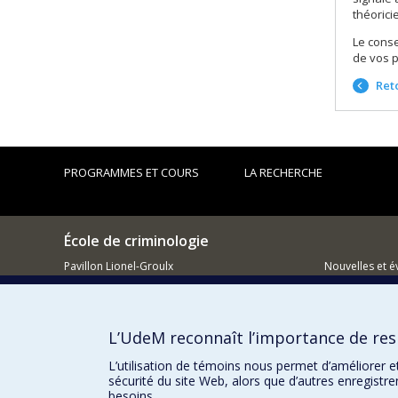
théorici
Le conse
de vos p
Reto
PROGRAMMES ET COURS
LA RECHERCHE
École de criminologie
Pavillon Lionel-Groulx
Nouvelles et 
3150, rue Jean-Brillant
Montréal (QC)
Comment so
H3T 1N8
L’UdeM reconnaît l’importance de resp
514 343-6111, poste 40894
L’utilisation de témoins nous permet d’améliorer e
sécurité du site Web, alors que d’autres enregistr
besoins.