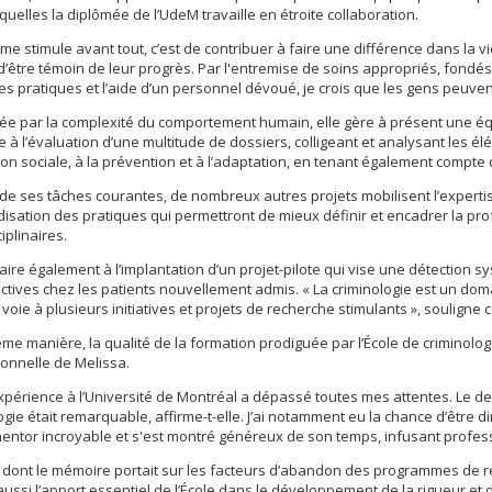
quelles la diplômée de l’UdeM travaille en étroite collaboration.
 me stimule avant tout, c’est de contribuer à faire une différence dans la v
d’être témoin de leur progrès. Par l'entremise de soins appropriés, fondés
es pratiques et l’aide d’un personnel dévoué, je crois que les gens peuven
lée par la complexité du comportement humain, elle gère à présent une 
e à l’évaluation d’une multitude de dossiers, colligeant et analysant les él
ion sociale, à la prévention et à l’adaptation, en tenant également compte 
de ses tâches courantes, de nombreux autres projets mobilisent l’expertis
isation des pratiques qui permettront de mieux définir et encadrer la p
iplinaires.
ffaire également à l’implantation d’un projet-pilote qui vise une détecti
tives chez les patients nouvellement admis. « La criminologie est un doma
 voie à plusieurs initiatives et projets de recherche stimulants », souligne
me manière, la qualité de la formation prodiguée par l’École de criminol
onnelle de Melissa.
périence à l’Université de Montréal a dépassé toutes mes attentes. Le d
ogie était remarquable, affirme-t-elle. J’ai notamment eu la chance d’être d
entor incroyable et s'est montré généreux de son temps, infusant profes
 dont le mémoire portait sur les facteurs d’abandon des programmes de r
aussi l’apport essentiel de l’École dans le développement de la rigueur et de