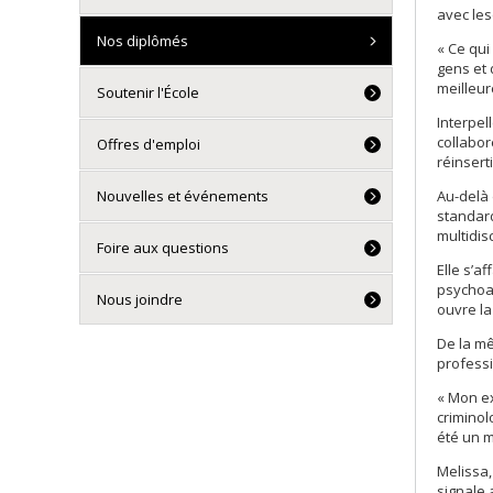
avec les
Nos diplômés
« Ce qui
gens et 
meilleur
Soutenir l'École
Interpel
collabor
Offres d'emploi
réinsert
Au-delà 
Nouvelles et événements
standard
multidisc
Foire aux questions
Elle s’a
psychoac
Nous joindre
ouvre la
De la mê
professi
« Mon ex
criminol
été un m
Melissa,
signale 