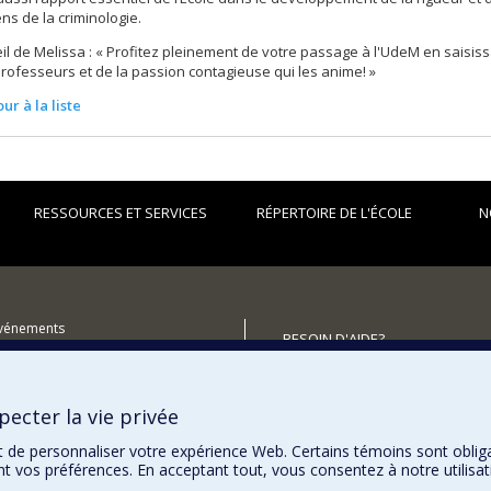
ens de la criminologie.
il de Melissa : « Profitez pleinement de votre passage à l'UdeM en saisiss
rofesseurs et de la passion contagieuse qui les anime! »
ur à la liste
RESSOURCES ET SERVICES
RÉPERTOIRE DE L'ÉCOLE
N
événements
BESOIN D'AIDE?
utenir l'École?
Plan du site
Signaler une erreur
ecter la vie privée
Accessibilité
t de personnaliser votre expérience Web. Certains témoins sont oblig
ent vos préférences. En acceptant tout, vous consentez à notre utili