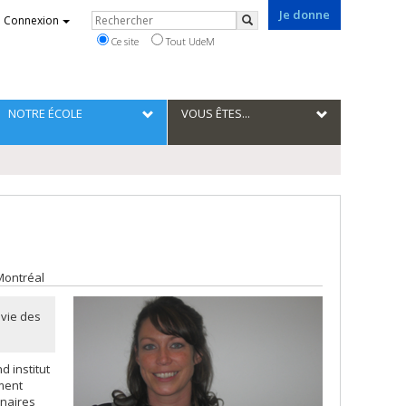
Je donne
Rechercher
Connexion
Rechercher
Ce site
Tout UdeM
NOTRE ÉCOLE
VOUS ÊTES...
 Montréal
 vie des
 institut
ement
inaires