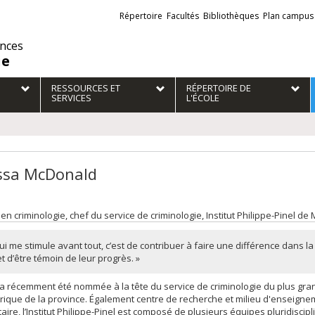
Liens
Répertoire
Facultés
Bibliothèques
Plan campus
externes
ences
ie
RESSOURCES ET
RÉPERTOIRE DE
SERVICES
L'ÉCOLE
ssa McDonald
 en criminologie, chef du service de criminologie, Institut Philippe-Pinel de
ui me stimule avant tout, c’est de contribuer à faire une différence dans la
t d’être témoin de leur progrès. »
a récemment été nommée à la tête du service de criminologie du plus grand
rique de la province. Également centre de recherche et milieu d'enseign
taire, l’Institut Philippe-Pinel est composé de plusieurs équipes pluridiscipl