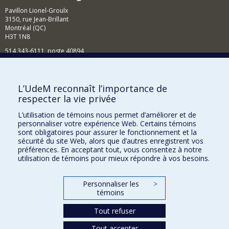
Pavillon Lionel-Groulx
3150, rue Jean-Brillant
Montréal (QC)
H3T 1N8
514 343-6111, poste 40894
Nouvelles et événements
Comment soutenir l'École?
L’UdeM reconnaît l’importance de
respecter la vie privée
BESOIN D'AIDE?
L’utilisation de témoins nous permet d’améliorer et de
Plan du site
personnaliser votre expérience Web. Certains témoins
Signaler une erreur
sont obligatoires pour assurer le fonctionnement et la
sécurité du site Web, alors que d’autres enregistrent vos
Accessibilité
préférences. En acceptant tout, vous consentez à notre
utilisation de témoins pour mieux répondre à vos besoins.
FACULTÉ DES ARTS ET DES SCIENCES
Nos départements et écoles
Personnaliser les
>
témoins
Nos centres d'études
Tout refuser
Nos programmes et cours
Tout accepter