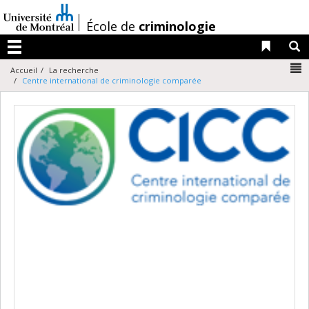
Passer
au
/
École de
criminologie
contenu
Liens 
R
Menu
N
Accueil
La recherche
Centre international de criminologie comparée