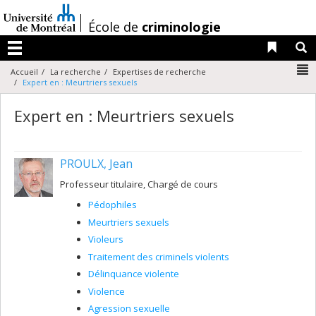
Passer
au
/
École de
criminologie
contenu
Liens 
R
Menu
N
Accueil
La recherche
Expertises de recherche
Expert en : Meurtriers sexuels
Expert en : Meurtriers sexuels
PROULX, Jean
Professeur titulaire, Chargé de cours
Pédophiles
Meurtriers sexuels
Violeurs
Traitement des criminels violents
Délinquance violente
Violence
Agression sexuelle