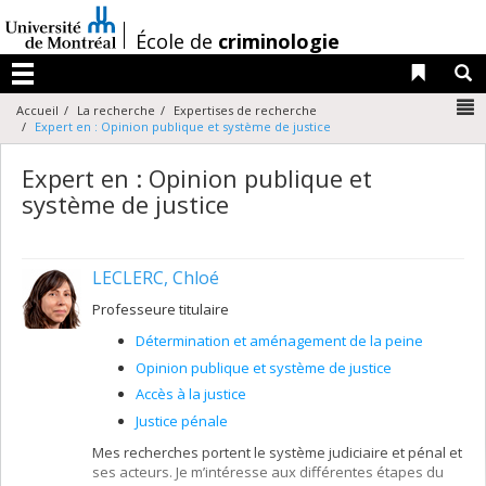
Passer
au
/
École de
criminologie
contenu
Liens 
R
Menu
N
Accueil
La recherche
Expertises de recherche
Expert en : Opinion publique et système de justice
Expert en : Opinion publique et
système de justice
LECLERC, Chloé
Professeure titulaire
Détermination et aménagement de la peine
Opinion publique et système de justice
Accès à la justice
Justice pénale
Mes recherches portent le système judiciaire et pénal et
ses acteurs. Je m’intéresse aux différentes étapes du