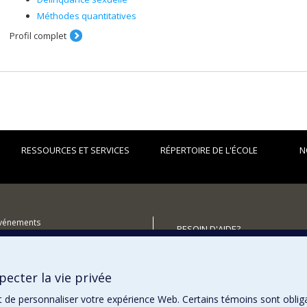
Méthodes quantitatives
Profil complet
RESSOURCES ET SERVICES
RÉPERTOIRE DE L'ÉCOLE
N
événements
BESOIN D'AIDE?
utenir l'École?
Plan du site
Signaler une erreur
ecter la vie privée
Accessibilité
t de personnaliser votre expérience Web. Certains témoins sont oblig