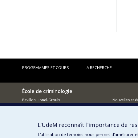
PROGRAMMES ET COURS
LA RECHERCHE
École de criminologie
Pavillon Lionel-Groulx
Nouvelles et 
3150, rue Jean-Brillant
Montréal (QC)
Comment so
H3T 1N8
L’UdeM reconnaît l’importance de resp
514 343-6111, poste 40894
L’utilisation de témoins nous permet d’améliorer e