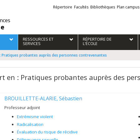
Liens
Répertoire
Facultés
Bibliothèques
Plan campus
externes
ences
ie
RESSOURCES ET
RÉPERTOIRE DE
SERVICES
L'ÉCOLE
 : Pratiques probantes auprès des personnes contrevenantes
rt en : Pratiques probantes auprès des pe
BROUILLETTE-ALARIE, Sébastien
Professeur adjoint
Extrémisme violent
Radicalisation
Évaluation du risque de récidive
Délinquance sexuelle