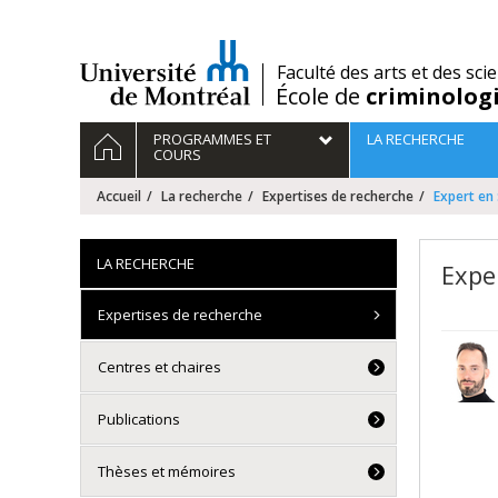
Passer
au
contenu
/
Faculté des arts et des sci
École de
criminolog
Navigation
ACCUEIL
PROGRAMMES ET
LA RECHERCHE
principale
COURS
Accueil
La recherche
Expertises de recherche
Expert en
LA RECHERCHE
Expe
Expertises de recherche
Centres et chaires
Publications
Thèses et mémoires