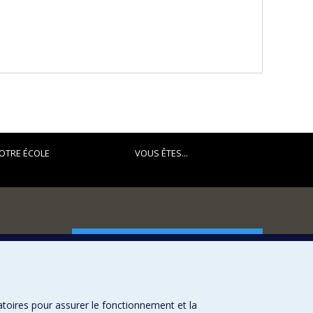
OTRE ÉCOLE
VOUS ÊTES...
FACULTÉ DES ARTS ET DES SCIENCES
Nos départements et écoles
Nos centres d'études
atoires pour assurer le fonctionnement et la
Nos programmes et cours