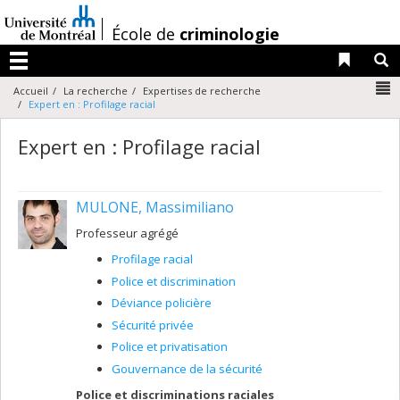
Passer
au
/
École de
criminologie
contenu
Liens 
R
Menu
N
Accueil
La recherche
Expertises de recherche
Expert en : Profilage racial
Expert en : Profilage racial
MULONE, Massimiliano
Professeur agrégé
Profilage racial
Police et discrimination
Déviance policière
Sécurité privée
Police et privatisation
Gouvernance de la sécurité
Police et discriminations raciales