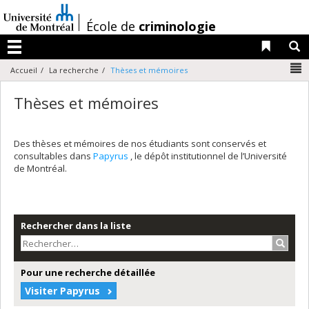
Passer
au
/
École de
criminologie
contenu
Liens 
R
Menu
N
Accueil
La recherche
Thèses et mémoires
Thèses et mémoires
Des thèses et mémoires de nos étudiants sont conservés et
consultables dans
Papyrus
, le dépôt institutionnel de l’Université
de Montréal.
Rechercher dans la liste
Recher
Pour une recherche détaillée
Visiter Papyrus