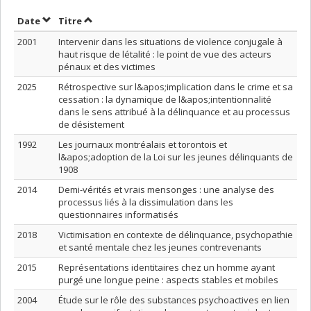
Trier par date en ordre croissant
Trier par titre en ordre croissant
Date
Titre
2001
Intervenir dans les situations de violence conjugale à
haut risque de létalité : le point de vue des acteurs
pénaux et des victimes
2025
Rétrospective sur l&apos;implication dans le crime et sa
cessation : la dynamique de l&apos;intentionnalité
dans le sens attribué à la délinquance et au processus
de désistement
1992
Les journaux montréalais et torontois et
l&apos;adoption de la Loi sur les jeunes délinquants de
1908
2014
Demi-vérités et vrais mensonges : une analyse des
processus liés à la dissimulation dans les
questionnaires informatisés
2018
Victimisation en contexte de délinquance, psychopathie
et santé mentale chez les jeunes contrevenants
2015
Représentations identitaires chez un homme ayant
purgé une longue peine : aspects stables et mobiles
2004
Étude sur le rôle des substances psychoactives en lien