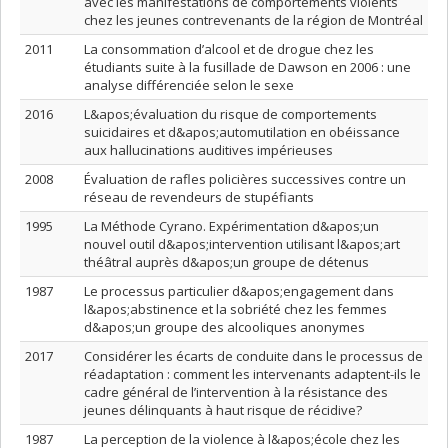
avec les manifestations de comportements violents
chez les jeunes contrevenants de la région de Montréal
2011
La consommation d’alcool et de drogue chez les
étudiants suite à la fusillade de Dawson en 2006 : une
analyse différenciée selon le sexe
2016
L&apos;évaluation du risque de comportements
suicidaires et d&apos;automutilation en obéissance
aux hallucinations auditives impérieuses
2008
Évaluation de rafles policières successives contre un
réseau de revendeurs de stupéfiants
1995
La Méthode Cyrano. Expérimentation d&apos;un
nouvel outil d&apos;intervention utilisant l&apos;art
théâtral auprès d&apos;un groupe de détenus
1987
Le processus particulier d&apos;engagement dans
l&apos;abstinence et la sobriété chez les femmes
d&apos;un groupe des alcooliques anonymes
2017
Considérer les écarts de conduite dans le processus de
réadaptation : comment les intervenants adaptent-ils le
cadre général de l’intervention à la résistance des
jeunes délinquants à haut risque de récidive?
1987
La perception de la violence à l&apos;école chez les