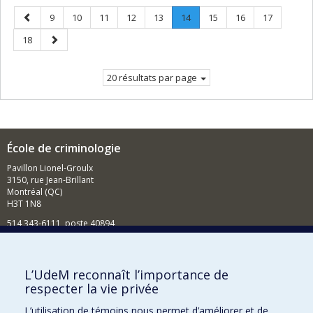
Page
Page
Page
Page
Page
Page
Page
.
Page
Page
Page
9
10
11
12
13
14
15
16
17
précédente
Page
Page
Page
18
courante.
suivante
20 résultats par page
École de criminologie
Pavillon Lionel-Groulx
3150, rue Jean-Brillant
Montréal (QC)
H3T 1N8
514 343-6111, poste 40894
Nouvelles et événements
Comment soutenir l'École?
L’UdeM reconnaît l’importance de
respecter la vie privée
BESOIN D'AIDE?
L’utilisation de témoins nous permet d’améliorer et de
Plan du site