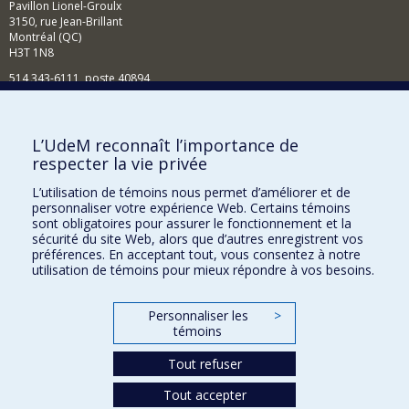
Pavillon Lionel-Groulx
3150, rue Jean-Brillant
Montréal (QC)
H3T 1N8
514 343-6111, poste 40894
Nouvelles et événements
Comment soutenir l'École?
L’UdeM reconnaît l’importance de
respecter la vie privée
BESOIN D'AIDE?
L’utilisation de témoins nous permet d’améliorer et de
Plan du site
personnaliser votre expérience Web. Certains témoins
Signaler une erreur
sont obligatoires pour assurer le fonctionnement et la
sécurité du site Web, alors que d’autres enregistrent vos
Accessibilité
préférences. En acceptant tout, vous consentez à notre
utilisation de témoins pour mieux répondre à vos besoins.
FACULTÉ DES ARTS ET DES SCIENCES
Nos départements et écoles
Personnaliser les
>
témoins
Nos centres d'études
Tout refuser
Nos programmes et cours
Tout accepter