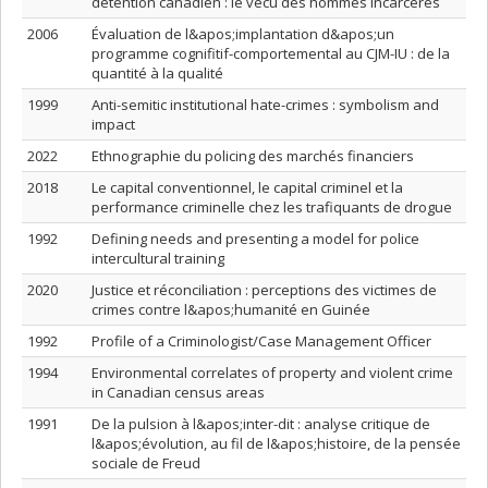
détention canadien : le vécu des hommes incarcérés
2006
Évaluation de l&apos;implantation d&apos;un
programme cognifitif-comportemental au CJM-IU : de la
quantité à la qualité
1999
Anti-semitic institutional hate-crimes : symbolism and
impact
2022
Ethnographie du policing des marchés financiers
2018
Le capital conventionnel, le capital criminel et la
performance criminelle chez les trafiquants de drogue
1992
Defining needs and presenting a model for police
intercultural training
2020
Justice et réconciliation : perceptions des victimes de
crimes contre l&apos;humanité en Guinée
1992
Profile of a Criminologist/Case Management Officer
1994
Environmental correlates of property and violent crime
in Canadian census areas
1991
De la pulsion à l&apos;inter-dit : analyse critique de
l&apos;évolution, au fil de l&apos;histoire, de la pensée
sociale de Freud