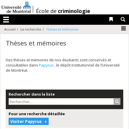
Passer
au
/
École de
criminologie
contenu
Liens 
R
Menu
N
Accueil
La recherche
Thèses et mémoires
Thèses et mémoires
Des thèses et mémoires de nos étudiants sont conservés et
consultables dans
Papyrus
, le dépôt institutionnel de l’Université
de Montréal.
Rechercher dans la liste
Recher
Pour une recherche détaillée
Visiter Papyrus