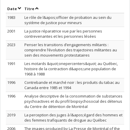
Trier par date en ordre croissant
Trier par titre en ordre croissant
Date
Titre
1983
Le rôle de l&apos;officier de probation au sein du
système de justice pour mineurs
2001
La justice réparatrice vue par les personnes
contrevenantes et les personnes lésées
2023
Penser les transitions d’engagements militants :
comprendre l’évolution des trajectoires militantes au
sein des mouvements protestataires
1991
Les motards &quot;onepercenters&quot; au Québec,
histoire de la contraction d&apos;une population de
1968 à 1988
1996
Contrebande et marché noir : les produits du tabac au
Canada entre 1985 et 1994
1996
Analyse descriptive de la consommation de substances
psychoactives et du profil biopsychosocial des détenus
du Centre de détention de Montréal
2019
La perception des juges à l&apos;égard des hommes et
des femmes trafiquants de drogue au Québec
2006
The images produced by La Presse de Montréal of the