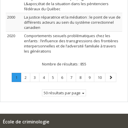
L&apos;état de la situation dans les pénitenciers
fédéraux du Québec
2000
La justice réparatrice et la médiation : le point de vue de
différents acteurs au sein du système correctionnel
canadien
2020
Comportements sexuels problématiques chez les
enfants : l’influence des transgressions des frontières
interpersonnelles et de l’adversité familiale à travers
les générations
Nombre de résultats :
855
Page
.
Page
Page
Page
Page
Page
Page
Page
Page
Page
Page
1
2
3
4
5
6
7
8
9
10
Page
suivante
courante.
50 résultats par page
École de criminologie