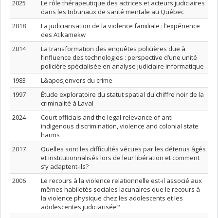
2025
Le rôle thérapeutique des actrices et acteurs judiciaires
dans les tribunaux de santé mentale au Québec
2018
La judiciarisation de la violence familiale : l’expérience
des Atikamekw
2014
La transformation des enquêtes policières due à
l’influence des technologies : perspective d’une unité
policière spécialisée en analyse judiciaire informatique
1983
L&apos;envers du crime
1997
Étude exploratoire du statut spatial du chiffre noir de la
criminalité à Laval
2024
Court officials and the legal relevance of anti-
indigenous discrimination, violence and colonial state
harms
2017
Quelles sont les difficultés vécues par les détenus âgés
et institutionnalisés lors de leur libération et comment
s’y adaptent-ils?
2006
Le recours à la violence relationnelle est-il associé aux
mêmes habiletés sociales lacunaires que le recours à
la violence physique chez les adolescents et les
adolescentes judiciarisée?