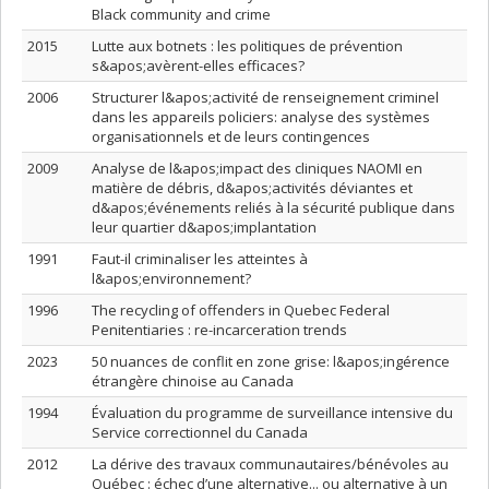
Black community and crime
2015
Lutte aux botnets : les politiques de prévention
s&apos;avèrent-elles efficaces?
2006
Structurer l&apos;activité de renseignement criminel
dans les appareils policiers: analyse des systèmes
organisationnels et de leurs contingences
2009
Analyse de l&apos;impact des cliniques NAOMI en
matière de débris, d&apos;activités déviantes et
d&apos;événements reliés à la sécurité publique dans
leur quartier d&apos;implantation
1991
Faut-il criminaliser les atteintes à
l&apos;environnement?
1996
The recycling of offenders in Quebec Federal
Penitentiaries : re-incarceration trends
2023
50 nuances de conflit en zone grise: l&apos;ingérence
étrangère chinoise au Canada
1994
Évaluation du programme de surveillance intensive du
Service correctionnel du Canada
2012
La dérive des travaux communautaires/bénévoles au
Québec : échec d’une alternative... ou alternative à un