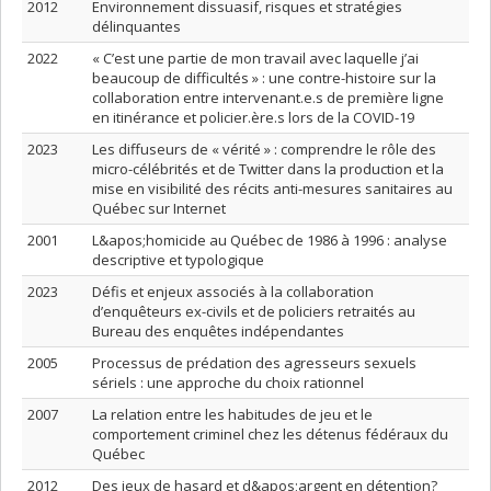
2012
Environnement dissuasif, risques et stratégies
délinquantes
2022
« C’est une partie de mon travail avec laquelle j’ai
beaucoup de difficultés » : une contre-histoire sur la
collaboration entre intervenant.e.s de première ligne
en itinérance et policier.ère.s lors de la COVID-19
2023
Les diffuseurs de « vérité » : comprendre le rôle des
micro-célébrités et de Twitter dans la production et la
mise en visibilité des récits anti-mesures sanitaires au
Québec sur Internet
2001
L&apos;homicide au Québec de 1986 à 1996 : analyse
descriptive et typologique
2023
Défis et enjeux associés à la collaboration
d’enquêteurs ex-civils et de policiers retraités au
Bureau des enquêtes indépendantes
2005
Processus de prédation des agresseurs sexuels
sériels : une approche du choix rationnel
2007
La relation entre les habitudes de jeu et le
comportement criminel chez les détenus fédéraux du
Québec
2012
Des jeux de hasard et d&apos;argent en détention?