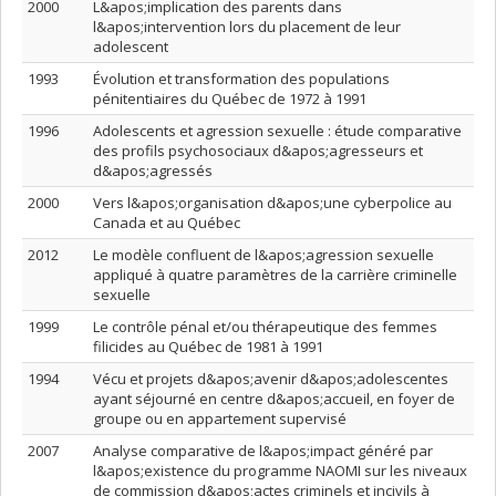
2000
L&apos;implication des parents dans
l&apos;intervention lors du placement de leur
adolescent
1993
Évolution et transformation des populations
pénitentiaires du Québec de 1972 à 1991
1996
Adolescents et agression sexuelle : étude comparative
des profils psychosociaux d&apos;agresseurs et
d&apos;agressés
2000
Vers l&apos;organisation d&apos;une cyberpolice au
Canada et au Québec
2012
Le modèle confluent de l&apos;agression sexuelle
appliqué à quatre paramètres de la carrière criminelle
sexuelle
1999
Le contrôle pénal et/ou thérapeutique des femmes
filicides au Québec de 1981 à 1991
1994
Vécu et projets d&apos;avenir d&apos;adolescentes
ayant séjourné en centre d&apos;accueil, en foyer de
groupe ou en appartement supervisé
2007
Analyse comparative de l&apos;impact généré par
l&apos;existence du programme NAOMI sur les niveaux
de commission d&apos;actes criminels et incivils à