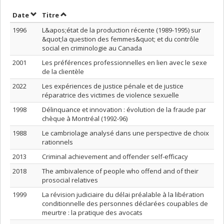
Trier par date en ordre croissant
Trier par titre en ordre croissant
Date
Titre
1996
L&apos;état de la production récente (1989-1995) sur
&quot;la question des femmes&quot; et du contrôle
social en criminologie au Canada
2001
Les préférences professionnelles en lien avec le sexe
de la clientèle
2022
Les expériences de justice pénale et de justice
réparatrice des victimes de violence sexuelle
1998
Délinquance et innovation : évolution de la fraude par
chèque à Montréal (1992-96)
1988
Le cambriolage analysé dans une perspective de choix
rationnels
2013
Criminal achievement and offender self-efficacy
2018
The ambivalence of people who offend and of their
prosocial relatives
1999
La révision judiciaire du délai préalable à la libération
conditionnelle des personnes déclarées coupables de
meurtre : la pratique des avocats