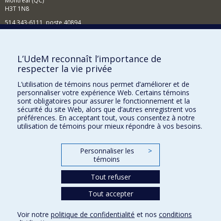
Montréal (QC)
H3T 1N8
514 343-6111, poste 40894
Nouvelles et événements
Comment soutenir l'École?
L’UdeM reconnaît l’importance de
respecter la vie privée
BESOIN D'AIDE?
L’utilisation de témoins nous permet d’améliorer et de
Plan du site
personnaliser votre expérience Web. Certains témoins
Signaler une erreur
sont obligatoires pour assurer le fonctionnement et la
sécurité du site Web, alors que d’autres enregistrent vos
Accessibilité
préférences. En acceptant tout, vous consentez à notre
utilisation de témoins pour mieux répondre à vos besoins.
FACULTÉ DES ARTS ET DES SCIENCES
Nos départements et écoles
Personnaliser les
>
témoins
Nos centres d'études
Tout refuser
Nos programmes et cours
Tout accepter
Confidentialité
Voir notre
politique de confidentialité
et nos
conditions