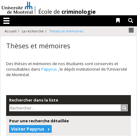
Passer
au
/
École de
criminologie
contenu
Liens 
R
Menu
N
Accueil
La recherche
Thèses et mémoires
Thèses et mémoires
Des thèses et mémoires de nos étudiants sont conservés et
consultables dans
Papyrus
, le dépôt institutionnel de l’Université
de Montréal.
Rechercher dans la liste
Recher
Pour une recherche détaillée
Visiter Papyrus