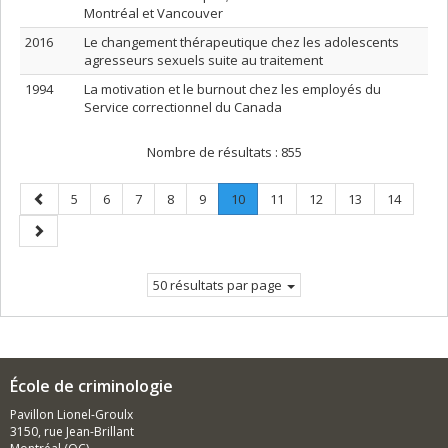
Montréal et Vancouver
2016
Le changement thérapeutique chez les adolescents
agresseurs sexuels suite au traitement
1994
La motivation et le burnout chez les employés du
Service correctionnel du Canada
Nombre de résultats :
855
Page
Page
Page
Page
Page
Page
Page
.
Page
Page
Page
Page
5
6
7
8
9
10
11
12
13
14
précédente
Page
Page
courante.
suivante
50 résultats par page
École de criminologie
Pavillon Lionel-Groulx
3150, rue Jean-Brillant