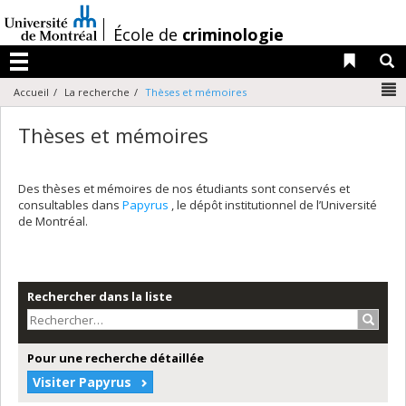
Passer
au
/
École de
criminologie
contenu
Liens 
R
Menu
N
Accueil
La recherche
Thèses et mémoires
Thèses et mémoires
Des thèses et mémoires de nos étudiants sont conservés et
consultables dans
Papyrus
, le dépôt institutionnel de l’Université
de Montréal.
Rechercher dans la liste
Recher
Pour une recherche détaillée
Visiter Papyrus