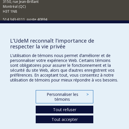
3150, rue Jean-Brillant
Montréal (QC)
H3T 1N8
514 343-6111, poste 40894
Nouvelles et événements
Comment soutenir l'École?
L’UdeM reconnaît l’importance de
respecter la vie privée
BESOIN D'AIDE?
L’utilisation de témoins nous permet d’améliorer et de
Plan du site
personnaliser votre expérience Web. Certains témoins
Signaler une erreur
sont obligatoires pour assurer le fonctionnement et la
sécurité du site Web, alors que d’autres enregistrent vos
Accessibilité
préférences. En acceptant tout, vous consentez à notre
utilisation de témoins pour mieux répondre à vos besoins.
FACULTÉ DES ARTS ET DES SCIENCES
Nos départements et écoles
Personnaliser les
>
témoins
Nos centres d'études
Tout refuser
Nos programmes et cours
Tout accepter
Confidentialité