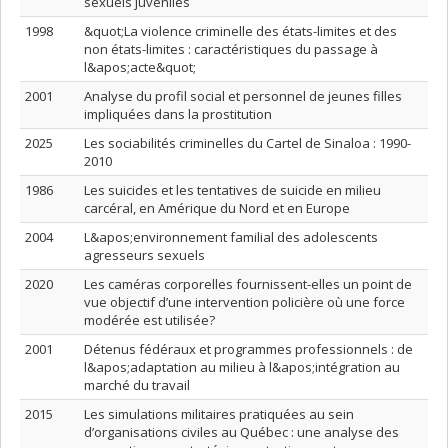
sexuels juvéniles
1998
&quot;La violence criminelle des états-limites et des
non états-limites : caractéristiques du passage à
l&apos;acte&quot;
2001
Analyse du profil social et personnel de jeunes filles
impliquées dans la prostitution
2025
Les sociabilités criminelles du Cartel de Sinaloa : 1990-
2010
1986
Les suicides et les tentatives de suicide en milieu
carcéral, en Amérique du Nord et en Europe
2004
L&apos;environnement familial des adolescents
agresseurs sexuels
2020
Les caméras corporelles fournissent-elles un point de
vue objectif d’une intervention policière où une force
modérée est utilisée?
2001
Détenus fédéraux et programmes professionnels : de
l&apos;adaptation au milieu à l&apos;intégration au
marché du travail
2015
Les simulations militaires pratiquées au sein
d’organisations civiles au Québec : une analyse des