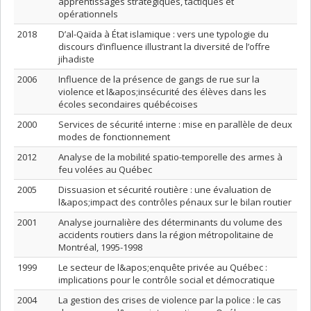
apprentissages stratégiques, tactiques et
opérationnels
2018
D’al-Qaïda à État islamique : vers une typologie du
discours d’influence illustrant la diversité de l’offre
jihadiste
2006
Influence de la présence de gangs de rue sur la
violence et l&apos;insécurité des élèves dans les
écoles secondaires québécoises
2000
Services de sécurité interne : mise en parallèle de deux
modes de fonctionnement
2012
Analyse de la mobilité spatio-temporelle des armes à
feu volées au Québec
2005
Dissuasion et sécurité routière : une évaluation de
l&apos;impact des contrôles pénaux sur le bilan routier
2001
Analyse journalière des déterminants du volume des
accidents routiers dans la région métropolitaine de
Montréal, 1995-1998
1999
Le secteur de l&apos;enquête privée au Québec :
implications pour le contrôle social et démocratique
2004
La gestion des crises de violence par la police : le cas