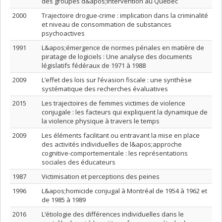
des groupes d&apos;intervention au Québec
2000
Trajectoire drogue-crime : implication dans la criminalité
et niveau de consommation de substances
psychoactives
1991
L&apos;émergence de normes pénales en matière de
piratage de logiciels : Une analyse des documents
législatifs fédéraux de 1971 à 1988
2009
L’effet des lois sur l’évasion fiscale : une synthèse
systématique des recherches évaluatives
2015
Les trajectoires de femmes victimes de violence
conjugale : les facteurs qui expliquent la dynamique de
la violence physique à travers le temps
2009
Les éléments facilitant ou entravant la mise en place
des activités individuelles de l&apos;approche
cognitive-comportementale : les représentations
sociales des éducateurs
1987
Victimisation et perceptions des peines
1996
L&apos;homicide conjugal à Montréal de 1954 à 1962 et
de 1985 à 1989
2016
L’étiologie des différences individuelles dans le