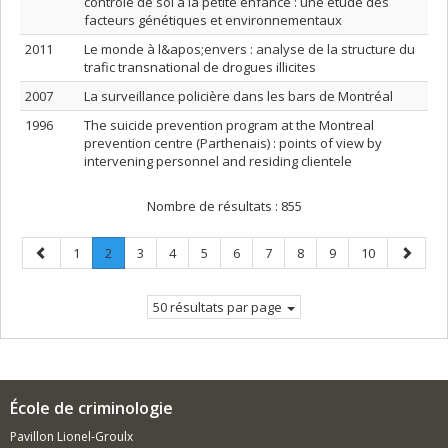
contrôle de soi à la petite enfance : une étude des
facteurs génétiques et environnementaux
2011
Le monde à l&apos;envers : analyse de la structure du
trafic transnational de drogues illicites
2007
La surveillance policière dans les bars de Montréal
1996
The suicide prevention program at the Montreal
prevention centre (Parthenais) : points of view by
intervening personnel and residing clientele
Nombre de résultats :
855
Page
Page
Page
.
Page
Page
Page
Page
Page
Page
Page
Page
Page
1
2
3
4
5
6
7
8
9
10
précédente
Page
suivant
courante.
50 résultats par page
École de criminologie
Pavillon Lionel-Groulx