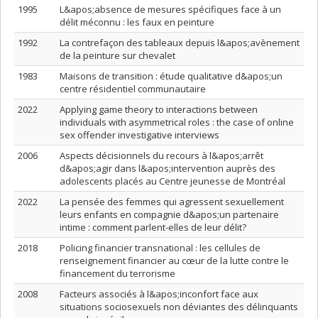
1995
L&apos;absence de mesures spécifiques face à un
délit méconnu : les faux en peinture
1992
La contrefaçon des tableaux depuis l&apos;avènement
de la peinture sur chevalet
1983
Maisons de transition : étude qualitative d&apos;un
centre résidentiel communautaire
2022
Applying game theory to interactions between
individuals with asymmetrical roles : the case of online
sex offender investigative interviews
2006
Aspects décisionnels du recours à l&apos;arrêt
d&apos;agir dans l&apos;intervention auprès des
adolescents placés au Centre jeunesse de Montréal
2022
La pensée des femmes qui agressent sexuellement
leurs enfants en compagnie d&apos;un partenaire
intime : comment parlent-elles de leur délit?
2018
Policing financier transnational : les cellules de
renseignement financier au cœur de la lutte contre le
financement du terrorisme
2008
Facteurs associés à l&apos;inconfort face aux
situations sociosexuels non déviantes des délinquants