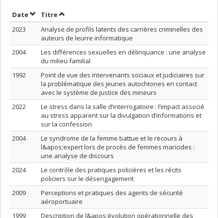
Trier par date en ordre croissant
Trier par titre en ordre croissant
Date
Titre
2023
Analyse de profils latents des carrières criminelles des
auteurs de leurre informatique
2004
Les différences sexuelles en délinquance : une analyse
du milieu familial
1992
Point de vue des intervenants sociaux et judiciaires sur
la problématique des jeunes autochtones en contact
avec le système de justice des mineurs
2022
Le stress dans la salle d’interrogatoire : l’impact associé
au stress apparent sur la divulgation d’informations et
sur la confession
2004
Le syndrome de la femme battue et le recours à
l&apos;expert lors de procès de femmes maricides :
une analyse de discours
2024
Le contrôle des pratiques policières et les récits
policiers sur le désengagement
2009
Perceptions et pratiques des agents de sécurité
aéroportuaire
1999
Description de l&apos;évolution opérationnelle des