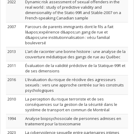
2022
Dynamic risk assessment of sexual offenders in the
real world : study of predictive validity and
dimensionality of the Static-99R and Stable-2007 on a
French-speaking Canadian sample
2007
Parcours de parents immigrants dont le fils a fait
l&apos;expérience d&apos;un gang de rue et
d&apos;une institutionnalisation : vécu familial
bouleversé
2013
L’art de raconter une bonne histoire : une analyse de la
couverture médiatique des gangs de rue au Québec
2011
Évaluation de la validité prédictive de la Statique-99R et
de ses dimensions
2016
L’évaluation du risque de récidive des agresseurs
sexuels : vers une approche centrée sur les construits
psychologiques
2010
La perception du risque terroriste et de ses
conséquences sur la gestion de la sécurité dans le
système de transport en commun de Montréal
1994
Analyse biopsychosociale de personnes admises en
traitement pour la toxicomanie
2023
La cyberviolence sexuelle entre partenaires intimes