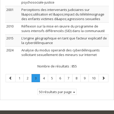
psychosociale-justice
2001
Perceptions des intervenants judiciaires sur
l&apos;utilisation et l&apos;impact du télétémoignage
des enfants victimes d&apos;agressions sexuelles
2010
Réflexion sur la mise en œuvre du programme de
suivis intensifs différenciés (SID) dans la communauté
2015
L’origine géographique en tant que facteur explicatif de
la cyberdélinquance
2024
Analyse du modus operandi des cyberdélinquants
sollicitant sexuellement des mineurs sur Internet
Nombre de résultats :
855
Page
Page
Page
Page
.
Page
Page
Page
Page
Page
Page
Page
Page
1
2
3
4
5
6
7
8
9
10
précédente
Page
suivant
courante.
50 résultats par page