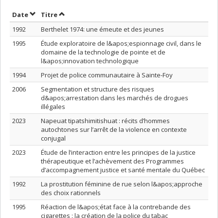
Trier par date en ordre croissant
Trier par titre en ordre croissant
Date
Titre
1992
Berthelet 1974: une émeute et des jeunes
1995
Étude exploratoire de l&apos;espionnage civil, dans le
domaine de la technologie de pointe et de
l&apos;innovation technologique
1994
Projet de police communautaire à Sainte-Foy
2006
Segmentation et structure des risques
d&apos;arrestation dans les marchés de drogues
illégales
2023
Napeuat tipatshimitishuat : récits d’hommes
autochtones sur l’arrêt de la violence en contexte
conjugal
2023
Étude de l’interaction entre les principes de la justice
thérapeutique et l’achèvement des Programmes
d’accompagnement justice et santé mentale du Québec
1992
La prostitution féminine de rue selon l&apos;approche
des choix rationnels
1995
Réaction de l&apos;état face à la contrebande des
cigarettes : la création de la police du tabac