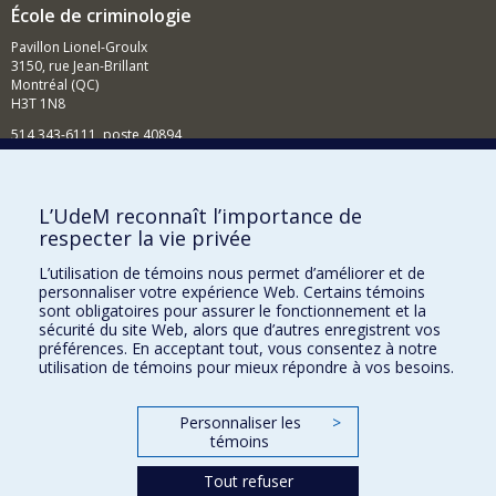
École de criminologie
Pavillon Lionel-Groulx
3150, rue Jean-Brillant
Montréal (QC)
H3T 1N8
514 343-6111, poste 40894
Nouvelles et événements
Comment soutenir l'École?
L’UdeM reconnaît l’importance de
respecter la vie privée
BESOIN D'AIDE?
L’utilisation de témoins nous permet d’améliorer et de
Plan du site
personnaliser votre expérience Web. Certains témoins
Signaler une erreur
sont obligatoires pour assurer le fonctionnement et la
sécurité du site Web, alors que d’autres enregistrent vos
Accessibilité
préférences. En acceptant tout, vous consentez à notre
utilisation de témoins pour mieux répondre à vos besoins.
FACULTÉ DES ARTS ET DES SCIENCES
Nos départements et écoles
Personnaliser les
>
témoins
Nos centres d'études
Tout refuser
Nos programmes et cours