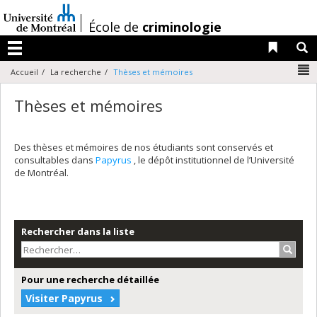
Passer
au
/
École de
criminologie
contenu
Liens 
R
Menu
N
Accueil
La recherche
Thèses et mémoires
Thèses et mémoires
Des thèses et mémoires de nos étudiants sont conservés et
consultables dans
Papyrus
, le dépôt institutionnel de l’Université
de Montréal.
Rechercher dans la liste
Recher
Pour une recherche détaillée
Visiter Papyrus