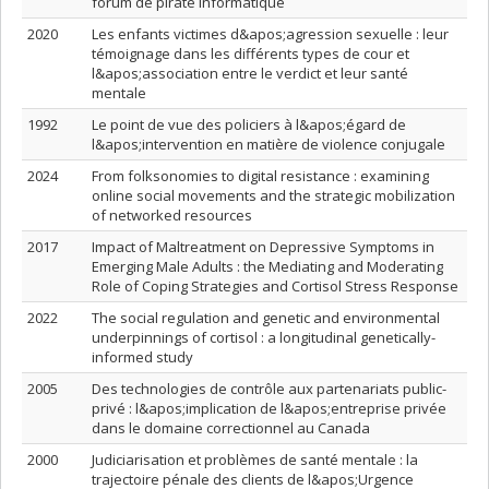
forum de pirate informatique
2020
Les enfants victimes d&apos;agression sexuelle : leur
témoignage dans les différents types de cour et
l&apos;association entre le verdict et leur santé
mentale
1992
Le point de vue des policiers à l&apos;égard de
l&apos;intervention en matière de violence conjugale
2024
From folksonomies to digital resistance : examining
online social movements and the strategic mobilization
of networked resources
2017
Impact of Maltreatment on Depressive Symptoms in
Emerging Male Adults : the Mediating and Moderating
Role of Coping Strategies and Cortisol Stress Response
2022
The social regulation and genetic and environmental
underpinnings of cortisol : a longitudinal genetically-
informed study
2005
Des technologies de contrôle aux partenariats public-
privé : l&apos;implication de l&apos;entreprise privée
dans le domaine correctionnel au Canada
2000
Judiciarisation et problèmes de santé mentale : la
trajectoire pénale des clients de l&apos;Urgence