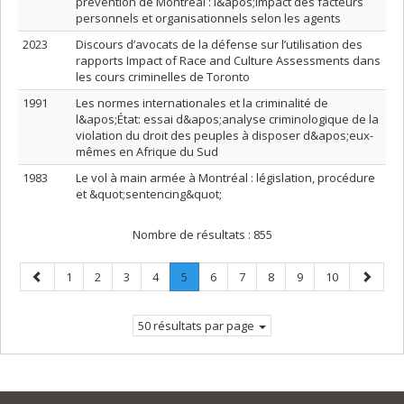
prévention de Montréal : l&apos;impact des facteurs
personnels et organisationnels selon les agents
2023
Discours d’avocats de la défense sur l’utilisation des
rapports Impact of Race and Culture Assessments dans
les cours criminelles de Toronto
1991
Les normes internationales et la criminalité de
l&apos;État: essai d&apos;analyse criminologique de la
violation du droit des peuples à disposer d&apos;eux-
mêmes en Afrique du Sud
1983
Le vol à main armée à Montréal : législation, procédure
et &quot;sentencing&quot;
Nombre de résultats :
855
Page
Page
Page
Page
Page
Page
.
Page
Page
Page
Page
Page
Page
1
2
3
4
5
6
7
8
9
10
précédente
Page
suivant
courante.
50 résultats par page