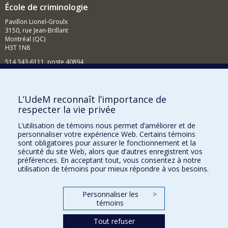
École de criminologie
Pavillon Lionel-Groulx
3150, rue Jean-Brillant
Montréal (QC)
H3T 1N8
514 343-6111, poste 40894
Nouvelles et événements
Comment soutenir l'École?
L’UdeM reconnaît l’importance de
respecter la vie privée
BESOIN D'AIDE?
L’utilisation de témoins nous permet d’améliorer et de
Plan du site
personnaliser votre expérience Web. Certains témoins
Signaler une erreur
sont obligatoires pour assurer le fonctionnement et la
sécurité du site Web, alors que d’autres enregistrent vos
Accessibilité
préférences. En acceptant tout, vous consentez à notre
utilisation de témoins pour mieux répondre à vos besoins.
FACULTÉ DES ARTS ET DES SCIENCES
Nos départements et écoles
Personnaliser les
>
témoins
Nos centres d'études
Tout refuser
Nos programmes et cours