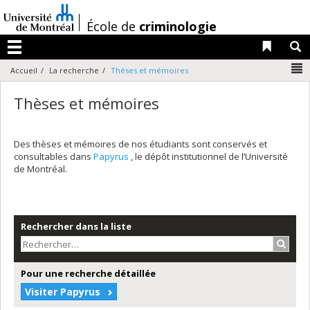
Passer
au
/
École de
criminologie
contenu
Liens 
R
Menu
N
Accueil
La recherche
Thèses et mémoires
Thèses et mémoires
Des thèses et mémoires de nos étudiants sont conservés et
consultables dans
Papyrus
, le dépôt institutionnel de l’Université
de Montréal.
Rechercher dans la liste
Recher
Pour une recherche détaillée
Visiter Papyrus