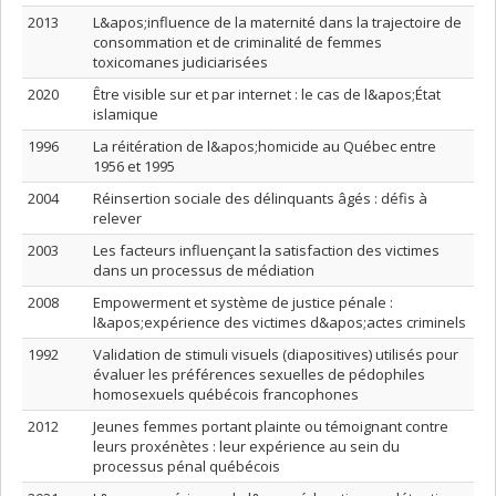
2013
L&apos;influence de la maternité dans la trajectoire de
consommation et de criminalité de femmes
toxicomanes judiciarisées
2020
Être visible sur et par internet : le cas de l&apos;État
islamique
1996
La réitération de l&apos;homicide au Québec entre
1956 et 1995
2004
Réinsertion sociale des délinquants âgés : défis à
relever
2003
Les facteurs influençant la satisfaction des victimes
dans un processus de médiation
2008
Empowerment et système de justice pénale :
l&apos;expérience des victimes d&apos;actes criminels
1992
Validation de stimuli visuels (diapositives) utilisés pour
évaluer les préférences sexuelles de pédophiles
homosexuels québécois francophones
2012
Jeunes femmes portant plainte ou témoignant contre
leurs proxénètes : leur expérience au sein du
processus pénal québécois