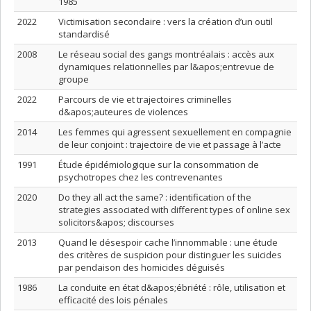
1985
2022
Victimisation secondaire : vers la création d’un outil
standardisé
2008
Le réseau social des gangs montréalais : accès aux
dynamiques relationnelles par l&apos;entrevue de
groupe
2022
Parcours de vie et trajectoires criminelles
d&apos;auteures de violences
2014
Les femmes qui agressent sexuellement en compagnie
de leur conjoint : trajectoire de vie et passage à l’acte
1991
Étude épidémiologique sur la consommation de
psychotropes chez les contrevenantes
2020
Do they all act the same? : identification of the
strategies associated with different types of online sex
solicitors&apos; discourses
2013
Quand le désespoir cache l’innommable : une étude
des critères de suspicion pour distinguer les suicides
par pendaison des homicides déguisés
1986
La conduite en état d&apos;ébriété : rôle, utilisation et
efficacité des lois pénales