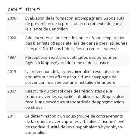
Trier par date en ordre croissant
Trier par titre en ordre croissant
Date
Titre
2006
Évaluation de la formation accompagnant l&apos;outil
de prévention de la prostitution en contexte de gangs :
le silence de Cendrillon
2020
Adolescentes et ateliers de danse : l&apos;exploration
des bienfaits d&apos;ateliers de danse chez les jeunes
filles de 12 à 18 ans hébergées en centre jeunesse
1987
Perceptions, réactions et attitudes des personnes
âgées à l&apos;égard du crime et de la justice
2019
La prévention de la cybercriminalité : résultats d’une
enquête sur les effets perçus d’une campagne de
prévention réalisée par une institution financière
2007
Réactivité du cortisol chez des récidivistes de la
conduite avec les capacités affaiblies par l&apos;alcool
face à une procédure standardisée d&apos;induction
de stress
2011
La détermination d’un sous-groupe de contrevenants
de la conduite avec capacités affaiblies à risque élevé
de récidive : l’utilité de l’axe hypothalamo-hypophyso-
surrénalien