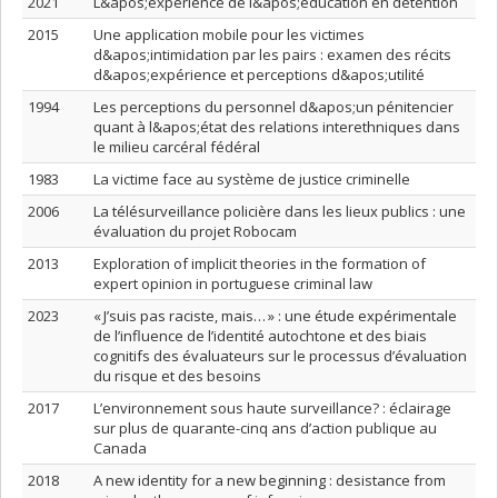
2021
L&apos;expérience de l&apos;éducation en détention
2015
Une application mobile pour les victimes
d&apos;intimidation par les pairs : examen des récits
d&apos;expérience et perceptions d&apos;utilité
1994
Les perceptions du personnel d&apos;un pénitencier
quant à l&apos;état des relations interethniques dans
le milieu carcéral fédéral
1983
La victime face au système de justice criminelle
2006
La télésurveillance policière dans les lieux publics : une
évaluation du projet Robocam
2013
Exploration of implicit theories in the formation of
expert opinion in portuguese criminal law
2023
« J’suis pas raciste, mais… » : une étude expérimentale
de l’influence de l’identité autochtone et des biais
cognitifs des évaluateurs sur le processus d’évaluation
du risque et des besoins
2017
L’environnement sous haute surveillance? : éclairage
sur plus de quarante-cinq ans d’action publique au
Canada
2018
A new identity for a new beginning : desistance from