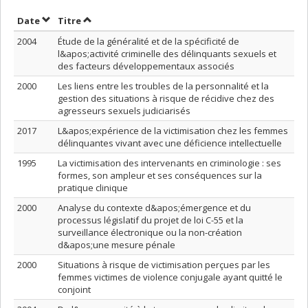
Trier par date en ordre décroissant
Trier par titre en ordre décroissant
Date
Titre
2004
Étude de la généralité et de la spécificité de
l&apos;activité criminelle des délinquants sexuels et
des facteurs développementaux associés
2000
Les liens entre les troubles de la personnalité et la
gestion des situations à risque de récidive chez des
agresseurs sexuels judiciarisés
2017
L&apos;expérience de la victimisation chez les femmes
délinquantes vivant avec une déficience intellectuelle
1995
La victimisation des intervenants en criminologie : ses
formes, son ampleur et ses conséquences sur la
pratique clinique
2000
Analyse du contexte d&apos;émergence et du
processus législatif du projet de loi C-55 et la
surveillance électronique ou la non-création
d&apos;une mesure pénale
2000
Situations à risque de victimisation perçues par les
femmes victimes de violence conjugale ayant quitté le
conjoint