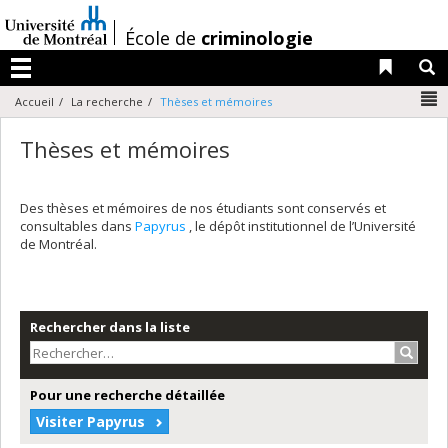
Passer
au
/
École de
criminologie
contenu
Liens 
R
Menu
N
Accueil
La recherche
Thèses et mémoires
Thèses et mémoires
Des thèses et mémoires de nos étudiants sont conservés et
consultables dans
Papyrus
, le dépôt institutionnel de l’Université
de Montréal.
Rechercher dans la liste
Recher
Pour une recherche détaillée
Visiter Papyrus