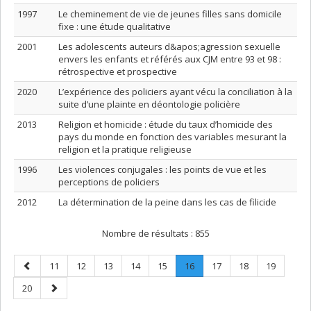
1997
Le cheminement de vie de jeunes filles sans domicile
fixe : une étude qualitative
2001
Les adolescents auteurs d&apos;agression sexuelle
envers les enfants et référés aux CJM entre 93 et 98 :
rétrospective et prospective
2020
L’expérience des policiers ayant vécu la conciliation à la
suite d’une plainte en déontologie policière
2013
Religion et homicide : étude du taux d’homicide des
pays du monde en fonction des variables mesurant la
religion et la pratique religieuse
1996
Les violences conjugales : les points de vue et les
perceptions de policiers
2012
La détermination de la peine dans les cas de filicide
Nombre de résultats :
855
Page
Page
Page
Page
Page
Page
Page
.
Page
Page
Page
11
12
13
14
15
16
17
18
19
précédente
Page
Page
Page
20
courante.
suivante