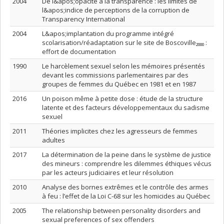
2004
De l&apos;opacité à la transparence : les limites de
l&apos;indice de perceptions de la corruption de
Transparency International
2004
L&apos;implantation du programme intégré
scolarisation/réadaptation sur le site de Boscoville₂₀₀₀ :
effort de documentation
1990
Le harcèlement sexuel selon les mémoires présentés
devant les commissions parlementaires par des
groupes de femmes du Québec en 1981 et en 1987
2016
Un poison même à petite dose : étude de la structure
latente et des facteurs développementaux du sadisme
sexuel
2011
Théories implicites chez les agresseurs de femmes
adultes
2017
La détermination de la peine dans le système de justice
des mineurs : comprendre les dilemmes éthiques vécus
par les acteurs judiciaires et leur résolution
2010
Analyse des bornes extrêmes et le contrôle des armes
à feu : l’effet de la Loi C-68 sur les homicides au Québec
2005
The relationship between personality disorders and
sexual preferences of sex offenders