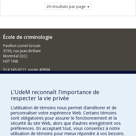
20 résultats par page
École de criminologie
Pavillon Lionel-Groulx
3150, rue Jean-Brillant
Montréal (QC)
H3T 1N8
514 343-6111, poste 40894
Nouvelles et événements
Comment soutenir l'École?
L’UdeM reconnaît l’importance de
respecter la vie privée
BESOIN D'AIDE?
L’utilisation de témoins nous permet d’améliorer et de
Plan du site
personnaliser votre expérience Web. Certains témoins
Signaler une erreur
sont obligatoires pour assurer le fonctionnement et la
sécurité du site Web, alors que d’autres enregistrent vos
Accessibilité
préférences. En acceptant tout, vous consentez à notre
utilisation de témoins pour mieux répondre à vos besoins.