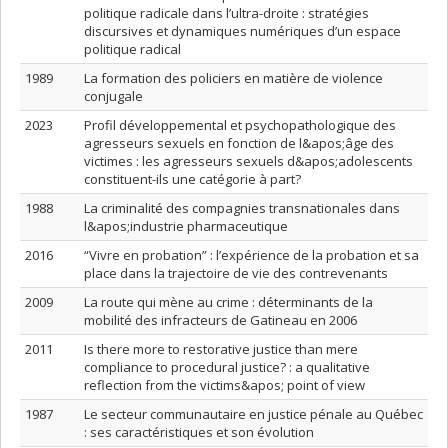
politique radicale dans l’ultra-droite : stratégies
discursives et dynamiques numériques d’un espace
politique radical
1989
La formation des policiers en matière de violence
conjugale
2023
Profil développemental et psychopathologique des
agresseurs sexuels en fonction de l&apos;âge des
victimes : les agresseurs sexuels d&apos;adolescents
constituent-ils une catégorie à part?
1988
La criminalité des compagnies transnationales dans
l&apos;industrie pharmaceutique
2016
“Vivre en probation” : l’expérience de la probation et sa
place dans la trajectoire de vie des contrevenants
2009
La route qui mène au crime : déterminants de la
mobilité des infracteurs de Gatineau en 2006
2011
Is there more to restorative justice than mere
compliance to procedural justice? : a qualitative
reflection from the victims&apos; point of view
1987
Le secteur communautaire en justice pénale au Québec
: ses caractéristiques et son évolution