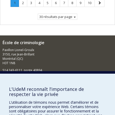
Page
.
Page
Page
Page
Page
Page
Page
Page
Page
Page
Page
1
2
3
4
5
6
7
8
9
10
Page
suivante
courante.
30 résultats par page
École de criminologie
Pavillon Lionel-Groulx
3150, rue Jean-Brillant
Montréal (QC)
H3T 1N8
514 343-6111, poste 40894
Nouvelles et événements
Comment soutenir l'École?
L’UdeM reconnaît l’importance de
respecter la vie privée
BESOIN D'AIDE?
L’utilisation de témoins nous permet d’améliorer et de
Plan du site
personnaliser votre expérience Web. Certains témoins
Signaler une erreur
sont obligatoires pour assurer le fonctionnement et la