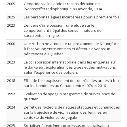
2009
Génocide via les ondes : reconsidération de
l&apos;effet radiophonique au Rwanda, 1994
2025
Les personnes âgées incarcérées pour la première fois
2023
L’envers d’une passion : une étude sur le
comportement illégal des consommateurs de
succulentes en ligne
2000
Une recherche action sur un programme de &quot;face
à face&quot; entre victimes et détenus d&apos;un
pénitencier au Québec
2023
La collaboration internationale dans les enquêtes sur
le darkweb : exploration des types et des motivations
selon l’expérience des policiers
2018
Effet de l’assouplissement du contrôle des armes à feu
sur les homicides au Canada entre 1974 et 2016
1992
Évaluation d&apos;un programme de surveillance de
quartier
2024
L’effet des facteurs de risques statiques et dynamiques
sur la trajectoire de victimisation des femmes en
contexte de violence conjugale
2025
Socialiser à l’extrême : processus de socialisation