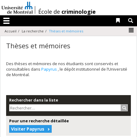
Passer
au
/
École de
criminologie
contenu
Liens 
R
Menu
N
Accueil
La recherche
Thèses et mémoires
Thèses et mémoires
Des thèses et mémoires de nos étudiants sont conservés et
consultables dans
Papyrus
, le dépôt institutionnel de l’Université
de Montréal.
Rechercher dans la liste
Recher
Pour une recherche détaillée
Visiter Papyrus