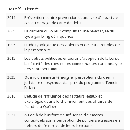
Trier par date en ordre décroissant
Trier par titre en ordre décroissant
Date
Titre
2011
Prévention, contre-prévention et analyse d’impact : le
cas du clonage de carte de débit
2005
La carrière du joueur compulsif : une ré-analyse du
cycle gambling-délinquance
1996
Étude typologique des violeurs et de leurs troubles de
la personnalité
2015
Les débats politiques entourant l’adoption de la Loi sur
la sécurité des rues et des communautés : une analyse
des représentations
2025
Quand un mineur témoigne : perceptions du chemin
judiciaire et psychosocial, puis du programme Témoin
Enfant
2016
L’étude de l’influence des facteurs légaux et
extralégaux dans le cheminement des affaires de
fraude au Québec
2021
Au-delà de l’uniforme : l’influence d’éléments
contextuels sur la perception de policiers agressés en
dehors de l’exercice de leurs fonctions