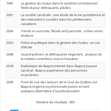
1995
La gestion du risque dans le système correctionnel
fédéral pour délinquants adultes
2001
La société carcérale : une étude de la vie quotidienne et
des interactions sociales dans les pénitenciers
canadiens
2006
Trends in uxoricide, filicide and parricide : a time series
analysis
2020
Police et politique dans la gestion des foules : un cas
d’étude
2008
Quand policiers et délinquants négocient : analyse de
la relation contrôleur-source humaine
2018
Dialectique de l&apos;intimité dans l&apos;espace
carcéral : l&apos;expérience des personnes
incarcérées
2009
Point de vue des acteurs de la Cour du Québec sur
l&apos;Urgence psychosociale-Justice en tant
qu&apos;alternative à la judiciarisation
Nombre de résultats :
855