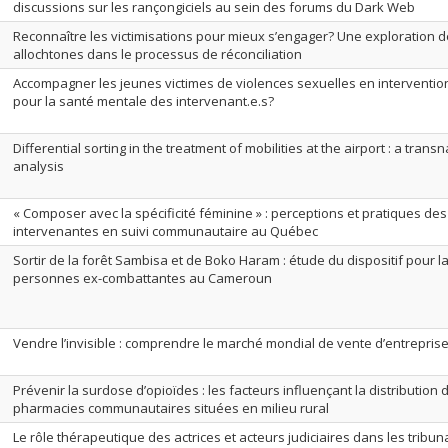
discussions sur les rançongiciels au sein des forums du Dark Web
Reconnaître les victimisations pour mieux s’engager? Une exploration 
allochtones dans le processus de réconciliation
Accompagner les jeunes victimes de violences sexuelles en intervention 
pour la santé mentale des intervenant.e.s?
Differential sorting in the treatment of mobilities at the airport : a tran
analysis
« Composer avec la spécificité féminine » : perceptions et pratiques d
intervenantes en suivi communautaire au Québec
Sortir de la forêt Sambisa et de Boko Haram : étude du dispositif pour l
personnes ex-combattantes au Cameroun
Vendre l’invisible : comprendre le marché mondial de vente d’entreprise
Prévenir la surdose d’opioïdes : les facteurs influençant la distribution
pharmacies communautaires situées en milieu rural
Le rôle thérapeutique des actrices et acteurs judiciaires dans les trib