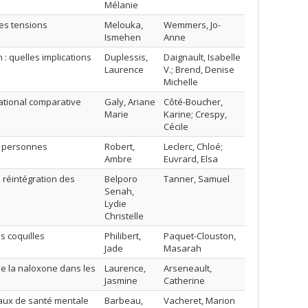
Mélanie
des tensions
Melouka,
Wemmers, Jo-
Ismehen
Anne
: quelles implications
Duplessis,
Daignault, Isabelle
Laurence
V.; Brend, Denise
Michelle
snational comparative
Galy, Ariane
Côté-Boucher,
Marie
Karine; Crespy,
Cécile
es personnes
Robert,
Leclerc, Chloé;
Ambre
Euvrard, Elsa
a réintégration des
Belporo
Tanner, Samuel
Senah,
Lydie
Christelle
s coquilles
Philibert,
Paquet-Clouston,
Jade
Masarah
 de la naloxone dans les
Laurence,
Arseneault,
Jasmine
Catherine
unaux de santé mentale
Barbeau,
Vacheret, Marion