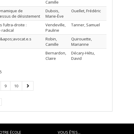
Camille
 dynamique de
Dubois,
Ouellet, Frédéric
ocessus de désistement
Marie-Ève
l’ultra-droite :
Vendeville,
Tanner, Samuel
 radical
Pauline
d&apos;avocat.e.s
Robin,
Quirouette,
Camille
Marianne
Bernardon,
Décary-Hétu,
Claire
David
5
ge
Page
Page
Page
9
10
suivante
OTRE ÉCOLE
VOUS ÊTES...