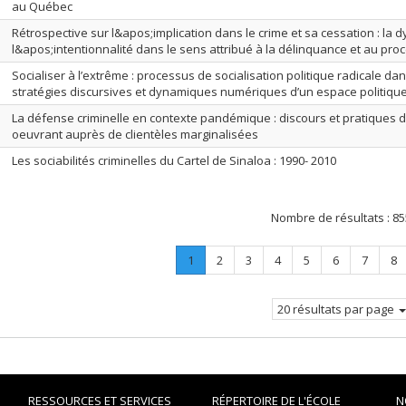
au Québec
Rétrospective sur l&apos;implication dans le crime et sa cessation : la
l&apos;intentionnalité dans le sens attribué à la délinquance et au pr
Socialiser à l’extrême : processus de socialisation politique radicale dans 
stratégies discursives et dynamiques numériques d’un espace politique
La défense criminelle en contexte pandémique : discours et pratiques 
oeuvrant auprès de clientèles marginalisées
Les sociabilités criminelles du Cartel de Sinaloa : 1990- 2010
Nombre de résultats :
85
Page
.
Page
Page
Page
Page
Page
Page
Pa
1
2
3
4
5
6
7
8
Page
courante.
20 résultats par page
RESSOURCES ET SERVICES
RÉPERTOIRE DE L'ÉCOLE
N