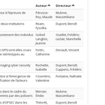
Trier par auteur en ordre croissant
par contributeur en 
Auteur
Directeur
mise à l’épreuve de
Pérusse-
Mulone,
Roy, Maude
Massimiliano
deux institutions
Ream,
Dupont, Benoît
Fyscillia
ésistement des individus
Gobeil
Ouellet, Frédéric;
Langlois,
Leclair, Marichelle
Jeanne
 (VPI) sont-elles crues
Fortin,
Denault, Vincent
 de stéréotypes au
Catherine
anaging cyber security
Rochette,
Dupont, Benoît;
Isabelle
Cuppens, Frédéric
stice à l’émergence de
Cosentino,
Fontaine, Nathalie
fication de facteurs
Valentine
ats dans le cadre du
Mercier,
Mulone,
commis par des policiers
Émilie
Massimiliano
ues d’OPSEC dans les
Théorêt,
Dupont, Benoît