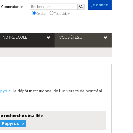
Je donne
Rechercher
Connexion
Rechercher
Ce site
Tout UdeM
NOTRE ÉCOLE
VOUS ÊTES...
apyrus
, le dépôt institutionnel de l’Université de Montréal.
e recherche détaillée
r Papyrus