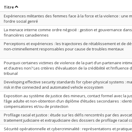
rier par date en ordre croissant
Trier par titre en ordre croissant
Titre
Expériences militantes des femmes face à la force et la violence : une 
l’ordre social genré
La menace interne comme ordre négocié : gestion et gouvernance dans 
financières canadiennes
Perceptions et expériences : les trajectoires de rétablissement et de d
non-criminellement responsables pour cause de troubles mentaux
Pourquoi certaines victimes de violence de la part d’un partenaire intime
et d’autres non? Les critères d’évaluation de la crédibilité et l’influence
tribunal
Developing effective security standards for cyber-physical systems : m
risk in the connected and automated vehicle ecosystem
Exposition au système de justice des mineurs, contact formel avec la ju
l’âge adulte et non-obtention d’un diplôme d’études secondaires : identi
compensatoires et/ou de protection
Profilage racial et justice : étude sur les défis rencontrés par des avoc
traitement judiciaire et extrajudiciaire des dossiers de profilage racial 
Sécurité opérationnelle et cybercriminalité : représentations et pratiq