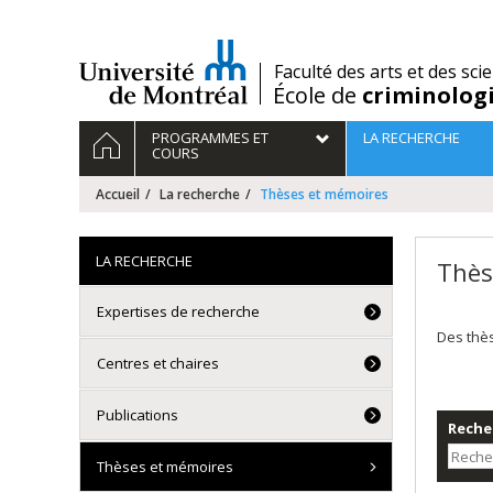
Passer
au
contenu
/
Faculté des arts et des sci
École de
criminolog
Navigation
ACCUEIL
PROGRAMMES ET
LA RECHERCHE
principale
COURS
Accueil
La recherche
Thèses et mémoires
LA RECHERCHE
Thès
Expertises de recherche
Des thè
Centres et chaires
Publications
Recher
Thèses et mémoires