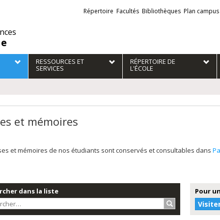
Liens
Répertoire
Facultés
Bibliothèques
Plan campus
externes
ences
ie
RESSOURCES ET
RÉPERTOIRE DE
SERVICES
L'ÉCOLE
es et mémoires
ses et mémoires de nos étudiants sont conservés et consultables dans
P
cher dans la liste
Pour un
Rechercher…
Visite