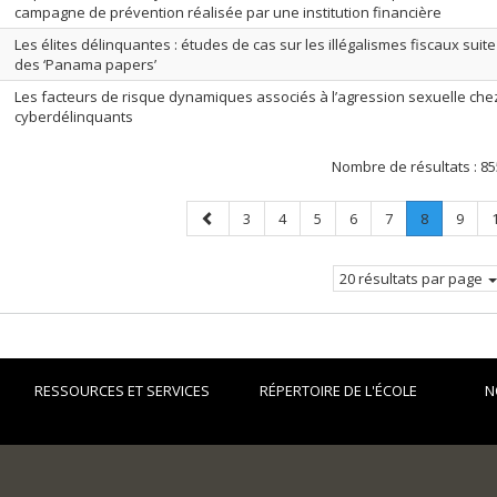
campagne de prévention réalisée par une institution financière
Les élites délinquantes : études de cas sur les illégalismes fiscaux suit
des ‘Panama papers’
Les facteurs de risque dynamiques associés à l’agression sexuelle che
cyberdélinquants
Nombre de résultats :
85
Page
Page
Page
Page
Page
Page
Page
.
Page
3
4
5
6
7
8
9
précédente
Page
courante.
20 résultats par page
RESSOURCES ET SERVICES
RÉPERTOIRE DE L'ÉCOLE
N