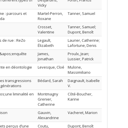
h different types of
Desjardins,
Fortin, Francis
Vicky
me : parcours et
Martel-Perron,
Tanner, Samuel
ada
Roxane
Crosset,
Tanner, Samuel;
Valentine
Dupont, Benoît
 de rue : ReZo
Legault,
Laurier, Catherine;
Élizabeth
Lafortune, Denis
 l&apos;enquête
James,
Proulx, Jean;
Jonathan
Lussier, Patrick
ainte en déontologie
Levesque, Cloé
Mulone,
Massimiliano
des transgressions
Bédard, Sarah
Daignault, Isabelle
s générations
V.
s;une liminalité en
Montmagny
Côté-Boucher,
Grenier,
Karine
Catherine
rison
Gauvin,
Vacheret, Marion
Alexandrine
fets perçus d’une
Coutu,
Dupont, Benoît