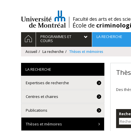
Passer
au
contenu
/
Faculté des arts et des sci
École de
criminolog
Navigation
ACCUEIL
PROGRAMMES ET
LA RECHERCHE
principale
COURS
Accueil
La recherche
Thèses et mémoires
LA RECHERCHE
Thès
Expertises de recherche
Des thè
Centres et chaires
Publications
Recher
Thèses et mémoires