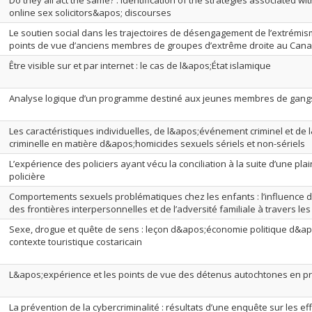
Do they all act the same? : identification of the strategies associated wit
online sex solicitors&apos; discourses
Le soutien social dans les trajectoires de désengagement de l’extrémis
points de vue d’anciens membres de groupes d’extrême droite au Can
Être visible sur et par internet : le cas de l&apos;État islamique
Analyse logique d’un programme destiné aux jeunes membres de gangs
Les caractéristiques individuelles, de l&apos;événement criminel et de
criminelle en matière d&apos;homicides sexuels sériels et non-sériels
L’expérience des policiers ayant vécu la conciliation à la suite d’une pl
policière
Comportements sexuels problématiques chez les enfants : l’influence 
des frontières interpersonnelles et de l’adversité familiale à travers le
Sexe, drogue et quête de sens : leçon d&apos;économie politique d&apo
contexte touristique costaricain
L&apos;expérience et les points de vue des détenus autochtones en p
La prévention de la cybercriminalité : résultats d’une enquête sur les ef