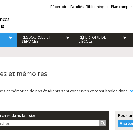
Liens
Répertoire
Facultés
Bibliothèques
Plan campus
externes
ences
ie
RESSOURCES ET
RÉPERTOIRE DE
SERVICES
L'ÉCOLE
es et mémoires
ses et mémoires de nos étudiants sont conservés et consultables dans
P
cher dans la liste
Pour un
Rechercher…
Visite