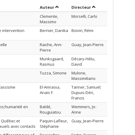
Trier par auteur en ordre croissant
par contributeur en 
Auteur
Directeur
Clemente,
Morselli, Carlo
Massimo
e intervention
Bernier, Danika
Boivin, Rémi
elle
Raiche, Ann-
Guay, Jean-Pierre
Pierre
Munksgaard,
Décary-Hétu,
Rasmus
David
Tuzza, Simone
Mulone,
Massimiliano
tifascisme
El-Amraoui,
Tanner, Samuel;
Anaïs F.
Dupuis-Déri,
Francis
apos;humanité en
Baldé,
Wemmers, Jo-
Rouguiatou
Anne
u Québec et
Paquin-Lafleur,
Guay, Jean-Pierre
exuels avec contacts
Stéphanie