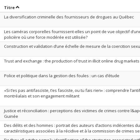
rier par date en ordre croissant
Trier par titre en ordre croissant
Titre
La diversification criminelle des fournisseurs de drogues au Québec
Les caméras corporelles fournissent-elles un point de vue objectif d’un
policière où une force modérée est utilisée?
Construction et validation d’une échelle de mesure de la coercition sexu
Trust and exchange : the production of trust in illicit online drug markets
Police et politique dans la gestion des foules : un cas d’étude
«Si t’es pas antifasciste, t’es fasciste, ou tu fais rien» : comprendre l’an
montréalais et son engagement militant
Justice et réconciliation : perceptions des victimes de crimes contre l&
Guinée
Des délits et des hommes : portrait des auteurs d’actions indécentes d
caractéristiques associées à la récidive et à la commission de crimes s