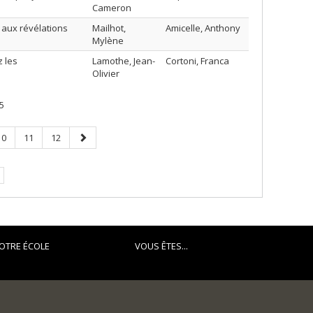
Cameron
e aux révélations
Mailhot,
Amicelle, Anthony
Mylène
z les
Lamothe, Jean-
Cortoni, Franca
Olivier
5
Page
Page
Page
Page
10
11
12
suivante
OTRE ÉCOLE
VOUS ÊTES...