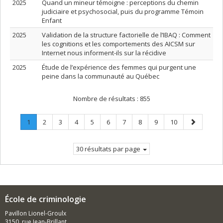
2025
Quand un mineur témoigne : perceptions du chemin
judiciaire et psychosocial, puis du programme Témoin
Enfant
2025
Validation de la structure factorielle de l’IBAQ : Comment
les cognitions et les comportements des AICSM sur
Internet nous informent-ils sur la récidive
2025
Étude de l’expérience des femmes qui purgent une
peine dans la communauté au Québec
Nombre de résultats :
855
Page
.
Page
Page
Page
Page
Page
Page
Page
Page
Page
Page
1
2
3
4
5
6
7
8
9
10
Page
suivante
courante.
30 résultats par page
École de criminologie
Pavillon Lionel-Groulx
3150, rue Jean-Brillant