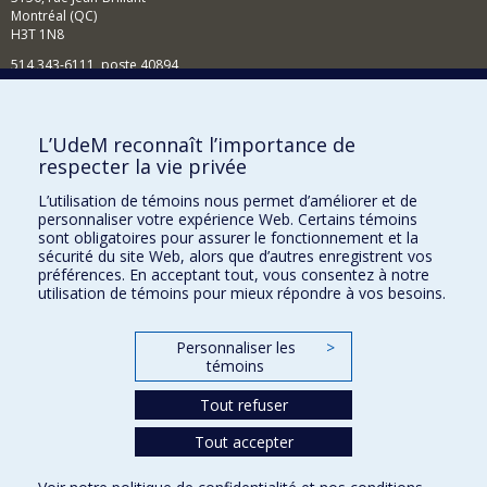
Montréal (QC)
H3T 1N8
514 343-6111, poste 40894
Nouvelles et événements
Comment soutenir l'École?
L’UdeM reconnaît l’importance de
respecter la vie privée
BESOIN D'AIDE?
L’utilisation de témoins nous permet d’améliorer et de
Plan du site
personnaliser votre expérience Web. Certains témoins
Signaler une erreur
sont obligatoires pour assurer le fonctionnement et la
sécurité du site Web, alors que d’autres enregistrent vos
Accessibilité
préférences. En acceptant tout, vous consentez à notre
utilisation de témoins pour mieux répondre à vos besoins.
FACULTÉ DES ARTS ET DES SCIENCES
Nos départements et écoles
Personnaliser les
>
témoins
Nos centres d'études
Tout refuser
Nos programmes et cours
Tout accepter
Confidentialité