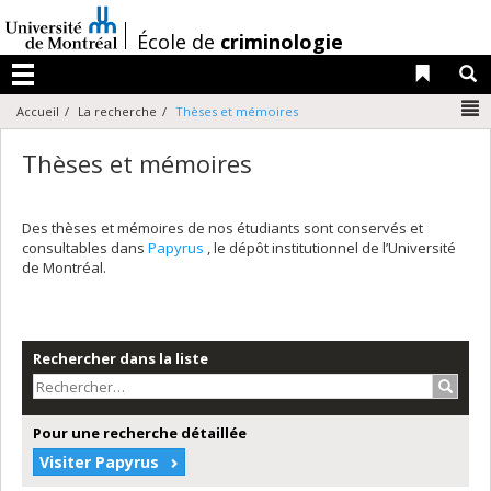
Passer
au
/
École de
criminologie
contenu
Liens 
R
Menu
N
Accueil
La recherche
Thèses et mémoires
Thèses et mémoires
Des thèses et mémoires de nos étudiants sont conservés et
consultables dans
Papyrus
, le dépôt institutionnel de l’Université
de Montréal.
Rechercher dans la liste
Recher
Pour une recherche détaillée
Visiter Papyrus