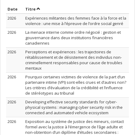
Trier par date en ordre croissant
Trier par titre en ordre croissant
Date
Titre
2026
Expériences militantes des femmes face à la force et la
violence : une mise à l’épreuve de l’ordre social genré
2026
La menace interne comme ordre négocié : gestion et
gouvernance dans deux institutions financières
canadiennes
2026
Perceptions et expériences : les trajectoires de
rétablissement et de désistement des individus non-
criminellement responsables pour cause de troubles
mentaux
2026
Pourquoi certaines victimes de violence de la part d’un
partenaire intime (VPI) sont-elles crues et d’autres non?
Les critères d’évaluation de la crédibilité et l’influence
de stéréotypes au tribunal
2026
Developing effective security standards for cyber-
physical systems : managing cyber security risk in the
connected and automated vehicle ecosystem
2026
Exposition au système de justice des mineurs, contact
formel avec la justice à l’émergence de l’âge adulte et
non-obtention d’un diplôme d’études secondaires :