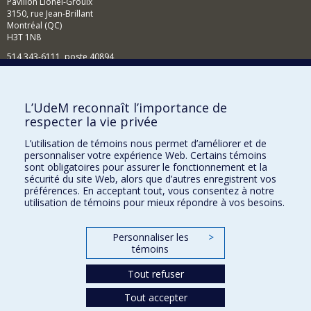
Pavillon Lionel-Groulx
3150, rue Jean-Brillant
Montréal (QC)
H3T 1N8
514 343-6111, poste 40894
Nouvelles et événements
Comment soutenir l'École?
L’UdeM reconnaît l’importance de
respecter la vie privée
BESOIN D'AIDE?
L’utilisation de témoins nous permet d’améliorer et de
Plan du site
personnaliser votre expérience Web. Certains témoins
Signaler une erreur
sont obligatoires pour assurer le fonctionnement et la
sécurité du site Web, alors que d’autres enregistrent vos
Accessibilité
préférences. En acceptant tout, vous consentez à notre
utilisation de témoins pour mieux répondre à vos besoins.
FACULTÉ DES ARTS ET DES SCIENCES
Nos départements et écoles
Personnaliser les
>
témoins
Nos centres d'études
Tout refuser
Nos programmes et cours
Tout accepter