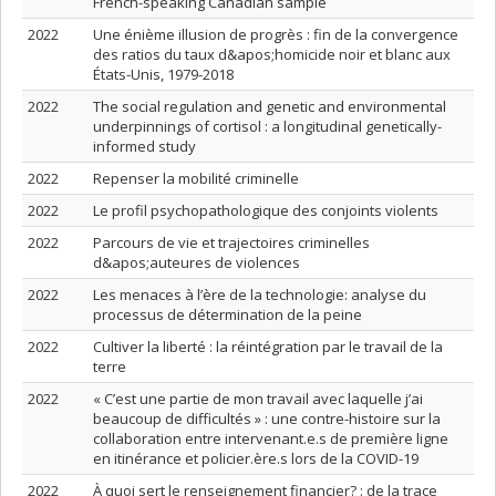
French-speaking Canadian sample
2022
Une énième illusion de progrès : fin de la convergence
des ratios du taux d&apos;homicide noir et blanc aux
États-Unis, 1979-2018
2022
The social regulation and genetic and environmental
underpinnings of cortisol : a longitudinal genetically-
informed study
2022
Repenser la mobilité criminelle
2022
Le profil psychopathologique des conjoints violents
2022
Parcours de vie et trajectoires criminelles
d&apos;auteures de violences
2022
Les menaces à l’ère de la technologie: analyse du
processus de détermination de la peine
2022
Cultiver la liberté : la réintégration par le travail de la
terre
2022
« C’est une partie de mon travail avec laquelle j’ai
beaucoup de difficultés » : une contre-histoire sur la
collaboration entre intervenant.e.s de première ligne
en itinérance et policier.ère.s lors de la COVID-19
2022
À quoi sert le renseignement financier? : de la trace