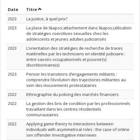
Trier par date en ordre croissant
Trier par titre en ordre croissant
Date
Titre
2023
La justice, à quel prix?
2023
La place de l&apos;attachement dans l&apos;utilisation
de stratégies coercitives sexuelles chez les
adolescents et jeunes adultes judiciarisés
2023
L’orientation des stratégies de recherche de traces
matérielles par les techniciens en identité judiciaire :
entre savoirs occupationnels et pouvoir(s)
discrétionnaire(s)
2023
Penser les transitions d’engagements militants :
comprendre l’évolution des trajectoires militantes au
sein des mouvements protestataires
2022
Ethnographie du policing des marchés financiers
2022
La gestion des bris de condition par les professionnels
travaillant dans les centres résidentiels
communautaires
2022
Applying game theory to interactions between
individuals with asymmetrical roles : the case of online
sex offender investigative interviews