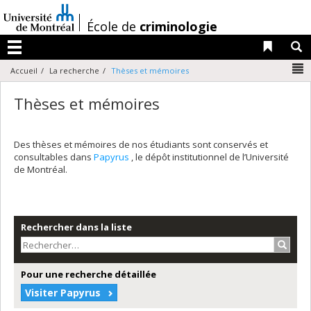
Passer
au
/
École de
criminologie
contenu
Liens 
R
Menu
N
Accueil
La recherche
Thèses et mémoires
Thèses et mémoires
Des thèses et mémoires de nos étudiants sont conservés et
consultables dans
Papyrus
, le dépôt institutionnel de l’Université
de Montréal.
Rechercher dans la liste
Recher
Pour une recherche détaillée
Visiter Papyrus