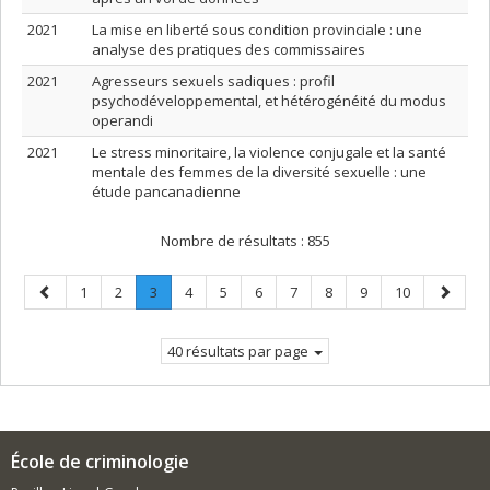
2021
La mise en liberté sous condition provinciale : une
analyse des pratiques des commissaires
2021
Agresseurs sexuels sadiques : profil
psychodéveloppemental, et hétérogénéité du modus
operandi
2021
Le stress minoritaire, la violence conjugale et la santé
mentale des femmes de la diversité sexuelle : une
étude pancanadienne
Nombre de résultats :
855
Page
Page
Page
Page
.
Page
Page
Page
Page
Page
Page
Page
Page
1
2
3
4
5
6
7
8
9
10
précédente
Page
suivant
courante.
40 résultats par page
École de criminologie