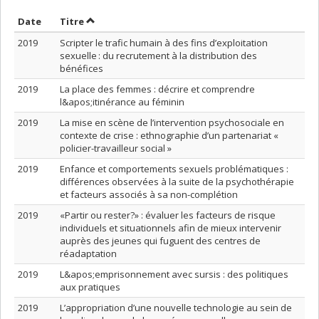
Trier par date en ordre croissant
Trier par titre en ordre croissant
Date
Titre
2019
Scripter le trafic humain à des fins d’exploitation
sexuelle : du recrutement à la distribution des
bénéfices
2019
La place des femmes : décrire et comprendre
l&apos;itinérance au féminin
2019
La mise en scène de l’intervention psychosociale en
contexte de crise : ethnographie d’un partenariat «
policier-travailleur social »
2019
Enfance et comportements sexuels problématiques :
différences observées à la suite de la psychothérapie
et facteurs associés à sa non-complétion
2019
«Partir ou rester?» : évaluer les facteurs de risque
individuels et situationnels afin de mieux intervenir
auprès des jeunes qui fuguent des centres de
réadaptation
2019
L&apos;emprisonnement avec sursis : des politiques
aux pratiques
2019
L’appropriation d’une nouvelle technologie au sein de