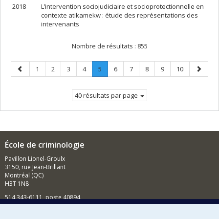
2018
L’intervention sociojudiciaire et socioprotectionnelle en
contexte atikamekw : étude des représentations des
intervenants
Nombre de résultats :
855
Page
Page
Page
Page
Page
Page
.
Page
Page
Page
Page
Page
Page
1
2
3
4
5
6
7
8
9
10
précédente
Page
suivant
courante.
40 résultats par page
École de criminologie
Pavillon Lionel-Groulx
3150, rue Jean-Brillant
Montréal (QC)
H3T 1N8
514 343-6111, poste 40894
Nouvelles et événements