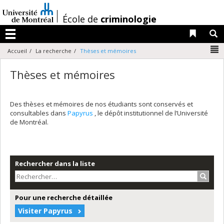
Passer
au
/
École de
criminologie
contenu
Liens 
R
Menu
N
Accueil
La recherche
Thèses et mémoires
Thèses et mémoires
Des thèses et mémoires de nos étudiants sont conservés et
consultables dans
Papyrus
, le dépôt institutionnel de l’Université
de Montréal.
Rechercher dans la liste
Recher
Pour une recherche détaillée
Visiter Papyrus