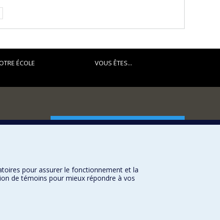
OTRE ÉCOLE
VOUS ÊTES...
FACULTÉ DES ARTS ET DES SCIENCES
Nos départements et écoles
Nos centres d'études
atoires pour assurer le fonctionnement et la
Nos programmes et cours
sation de témoins pour mieux répondre à vos