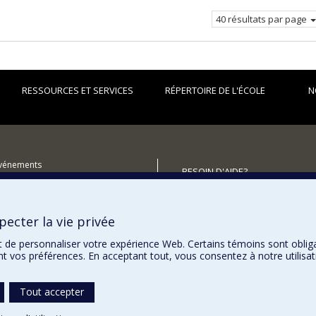
courante.
40 résultats par page
RESSOURCES ET SERVICES
RÉPERTOIRE DE L'ÉCOLE
N
événements
BESOIN D'AIDE?
utenir l'École?
Plan du site
Signaler une erreur
ecter la vie privée
Accessibilité
t de personnaliser votre expérience Web. Certains témoins sont oblig
ent vos préférences. En acceptant tout, vous consentez à notre utili
Tout accepter