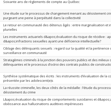
Soixante ans de règlements de compte au Québec
Une étude sur le processus de changement menant au désistement cri
purgeant une peine à perpétuité dans la collectivité
Le retour en communauté des détenus âgés : entre marginalisation et i
plurielles
Les instruments actuariels d&apos;évaluation du risque de récidive : a
d&apos;infractions sexuelles ayant une déficience intellectuelle?
Ciblage des délinquants sexuels : regard sur la qualité et la pertine
surveillance en communauté
Stratagèmes criminels à la jonction des pouvoirs publics et des milieux d’a
délinquantes et le processus d’octroi des contrats publics de constructi
Synthèse systématique des écrits : les instruments d’évaluation de la c
présentée par les adolescent(e)s
La réussite criminelle, les deux côtés de la médaille : l’étude du proces
désistement du crime
L&apos;évaluation du risque de comportements suicidaires et d&apos;
obéissance aux hallucinations auditives impérieuses