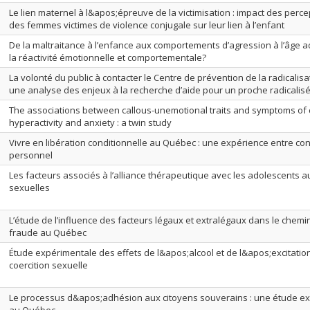
Le lien maternel à l&apos;épreuve de la victimisation : impact des perc
des femmes victimes de violence conjugale sur leur lien à l’enfant
De la maltraitance à l’enfance aux comportements d’agression à l’âge adu
la réactivité émotionnelle et comportementale?
La volonté du public à contacter le Centre de prévention de la radicalisa
une analyse des enjeux à la recherche d’aide pour un proche radicalis
The associations between callous-unemotional traits and symptoms of
hyperactivity and anxiety : a twin study
Vivre en libération conditionnelle au Québec : une expérience entre co
personnel
Les facteurs associés à l’alliance thérapeutique avec les adolescents 
sexuelles
L’étude de l’influence des facteurs légaux et extralégaux dans le chem
fraude au Québec
Étude expérimentale des effets de l&apos;alcool et de l&apos;excitatio
coercition sexuelle
Le processus d&apos;adhésion aux citoyens souverains : une étude e