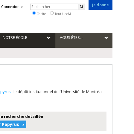
Je donne
Rechercher
Connexion
Rechercher
Ce site
Tout UdeM
NOTRE ÉCOLE
VOUS ÊTES...
apyrus
, le dépôt institutionnel de l’Université de Montréal.
e recherche détaillée
r Papyrus