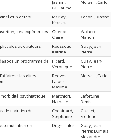
Jasmin,
Morselli, Carlo
Guillaume
minel d’un détenu
Mc Kay,
Casoni, Dianne
Krystina
nsertion, des expériences
Guenat,
Vacheret,
Claire
Marion
pplicables aux auteurs
Rousseau,
Guay, Jean-
Katrina
Pierre
nce d&apos;un programme de
Picard,
Guay, Jean-
Véronique
Pierre
ffaires : les élites
Reeves-
Morselli, Carlo
on
Latour,
Maxime
omorbidité psychiatrique
Marchiori,
Lafortune,
Nathalie
Denis
sus de maintien du
Chouinard,
Ouellet,
Stéphanie
Frédéric
automutilation en
Dugré, Jules
Guay, Jean-
Pierre; Dumais,
Alexandre