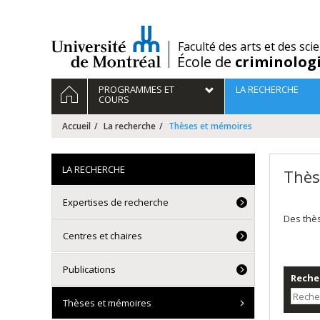
Passer
au
contenu
/
Faculté des arts et des sci
École de
criminolog
Navigation
ACCUEIL
PROGRAMMES ET
LA RECHERCHE
principale
COURS
Accueil
La recherche
Thèses et mémoires
LA RECHERCHE
Thès
Expertises de recherche
Des thè
Centres et chaires
Publications
Recher
Thèses et mémoires