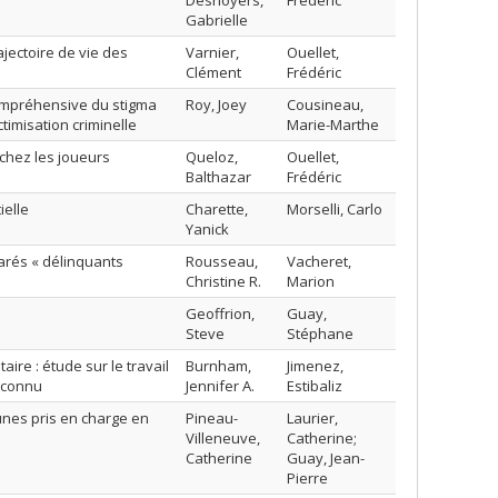
Desnoyers,
Frédéric
Gabrielle
ajectoire de vie des
Varnier,
Ouellet,
Clément
Frédéric
compréhensive du stigma
Roy, Joey
Cousineau,
timisation criminelle
Marie-Marthe
chez les joueurs
Queloz,
Ouellet,
Balthazar
Frédéric
ielle
Charette,
Morselli, Carlo
Yanick
arés « délinquants
Rousseau,
Vacheret,
Christine R.
Marion
Geoffrion,
Guay,
Steve
Stéphane
aire : étude sur le travail
Burnham,
Jimenez,
éconnu
Jennifer A.
Estibaliz
eunes pris en charge en
Pineau-
Laurier,
Villeneuve,
Catherine;
Catherine
Guay, Jean-
Pierre