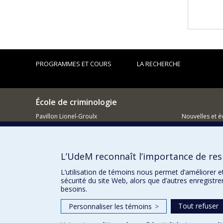
PROGRAMMES ET COURS
LA RECHERCHE
École de criminologie
Pavillon Lionel-Groulx
Nouvelles et 
3150, rue Jean-Brillant
Montréal (QC)
Comment so
H3T 1N8
L’UdeM reconnaît l’importance de resp
514 343-6111, poste 40894
L’utilisation de témoins nous permet d’améliorer e
sécurité du site Web, alors que d’autres enregistr
besoins.
Tout refuser
Personnaliser les témoins
>