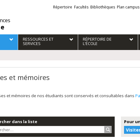
Liens
Répertoire
Facultés
Bibliothèques
Plan campus
externes
ences
ie
RESSOURCES ET
RÉPERTOIRE DE
SERVICES
L'ÉCOLE
es et mémoires
ses et mémoires de nos étudiants sont conservés et consultables dans
P
cher dans la liste
Pour un
Rechercher…
Visite