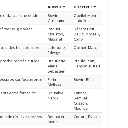
Trier par auteur en ordre croissan
par contributeur 
Auteur
Directeur
ite enfance : une étude
Boivin,
Ouellet-Morin,
Guillaume
Isabelle
of the Drug Market
Paquet-
Décary-Hétu,
Clouston,
David; Morselli,
Masarah
Carlo
rtrait des homicides en
Lafortune,
Ouimet, Marc
Edwige
pproche centrée sur les
Brouillette-
Proulx, Jean;
Alarie,
Hanson, R. Karl
Sébastien
blessures sur l’occurrence
Fortin,
Boivin, Rémi
Mélissa
lents entre forces de
Doumbia,
Tanner,
Nabi Y.
Samuel;
Cusson,
Maurice
isque de récidive chez les
Bennaceur,
Cortoni, Franca
Maria