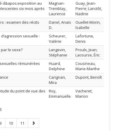
ré d&apos;exposition au
Magnan-
Guay, Jean-
lescentes six mois après
Tremblay,
Pierre; Lanctôt,
Laurence
Nadine
irs : examen des récits
Danel, Anaïs
Ouellet-Morin,
D.
Isabelle
 d’agression sexuelle :
Scheurer,
Lafortune,
Valérie
Denis
 par le sexe?
Langevin,
Proulx, Jean;
Stéphanie
Lacourse, Éric
s sexuelles rémunérées
Huard,
Cousineau,
Delphine
Marie-Marthe
uance
Carignan,
Dupont, Benoît
Mira
étude du point de vue des
Roy,
Vacheret,
Emmanuelle
Marion
5
Page
Page
Page
Page
9
10
11
suivante