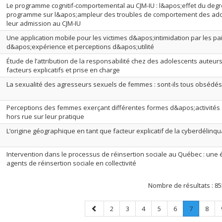
Le programme cognitif-comportemental au CJM-IU : l&apos;effet du deg
programme sur l&apos;ampleur des troubles de comportement des ado
leur admission au CJM-IU
Une application mobile pour les victimes d&apos;intimidation par les pa
d&apos;expérience et perceptions d&apos;utilité
Étude de l’attribution de la responsabilité chez des adolescents auteurs
facteurs explicatifs et prise en charge
La sexualité des agresseurs sexuels de femmes : sont-ils tous obsédés
Perceptions des femmes exerçant différentes formes d&apos;activité
hors rue sur leur pratique
L’origine géographique en tant que facteur explicatif de la cyberdélinq
Intervention dans le processus de réinsertion sociale au Québec : une 
agents de réinsertion sociale en collectivité
Nombre de résultats :
85
Page
Page
Page
Page
Page
Page
Page
.
Page
2
3
4
5
6
7
8
précédente
Page