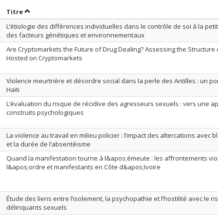
rier par date en ordre croissant
Trier par titre en ordre croissant
Titre
L’étiologie des différences individuelles dans le contrôle de soi à la pet
des facteurs génétiques et environnementaux
Are Cryptomarkets the Future of Drug Dealing? Assessing the Structure 
Hosted on Cryptomarkets
Violence meurtrière et désordre social dans la perle des Antilles : un po
Haïti
L’évaluation du risque de récidive des agresseurs sexuels : vers une a
construits psychologiques
La violence au travail en milieu policier : l’impact des altercations avec 
et la durée de l’absentéisme
Quand la manifestation tourne à l&apos;émeute : les affrontements vio
l&apos;ordre et manifestants en Côte d&apos;Ivoire
Étude des liens entre l’isolement, la psychopathie et l’hostilité avec le r
délinquants sexuels