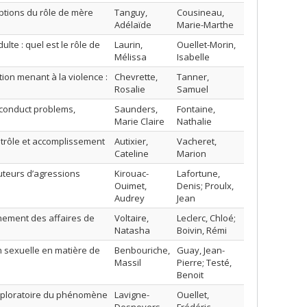
eptions du rôle de mère
Tanguy,
Cousineau,
Adélaïde
Marie-Marthe
lte : quel est le rôle de
Laurin,
Ouellet-Morin,
Mélissa
Isabelle
tion menant à la violence :
Chevrette,
Tanner,
é
Rosalie
Samuel
 conduct problems,
Saunders,
Fontaine,
Marie Claire
Nathalie
ntrôle et accomplissement
Autixier,
Vacheret,
Cateline
Marion
auteurs d’agressions
Kirouac-
Lafortune,
Ouimet,
Denis; Proulx,
Audrey
Jean
inement des affaires de
Voltaire,
Leclerc, Chloé;
Natasha
Boivin, Rémi
n sexuelle en matière de
Benbouriche,
Guay, Jean-
Massil
Pierre; Testé,
Benoit
xploratoire du phénomène
Lavigne-
Ouellet,