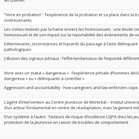
au Québec
“Vivre en probation” : l’expérience de la probation et sa place dans la tr
contrevenants
Les crimes motivés par la haine envers les homosexuels : une étude 
homosexuel et de son impact sur la reportabilité des événements de vic
Déterminants, circonstances et hasards du passage à l’acte délinquant 
pathologiques
L’illusion des signaux pénaux : l’effet tendancieux de l’impunité différent
Vivre avec un statut « dangereux » : l’expérience pénale d’hommes décl
dangereux » ou « délinquants à contrôler »
Aggression and accountability : how caregivers and law enforcers cope
L’agent d’intervention au Centre jeunesse de Montréal – Institut universit
d’un acteur fondamental en centre de réadaptation, mais largement m
D’un système à l’autre : facteurs de risque d’incidence LSJPA chez les j
protection de la jeunesse en raison de troubles de comportement