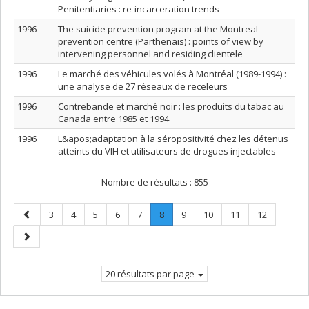
Penitentiaries : re-incarceration trends
1996
The suicide prevention program at the Montreal
prevention centre (Parthenais) : points of view by
intervening personnel and residing clientele
1996
Le marché des véhicules volés à Montréal (1989-1994) :
une analyse de 27 réseaux de receleurs
1996
Contrebande et marché noir : les produits du tabac au
Canada entre 1985 et 1994
1996
L&apos;adaptation à la séropositivité chez les détenus
atteints du VIH et utilisateurs de drogues injectables
Nombre de résultats :
855
Page
Page
Page
Page
Page
Page
Page
.
Page
Page
Page
Page
3
4
5
6
7
8
9
10
11
12
précédente
Page
Page
courante.
suivante
20 résultats par page