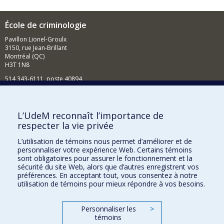
École de criminologie
Pavillon Lionel-Groulx
3150, rue Jean-Brillant
Montréal (QC)
H3T 1N8
514 343-6111, poste 40894
Nouvelles et événements
Comment soutenir l'École?
L’UdeM reconnaît l’importance de
respecter la vie privée
BESOIN D'AIDE?
L’utilisation de témoins nous permet d’améliorer et de
Plan du site
personnaliser votre expérience Web. Certains témoins
Signaler une erreur
sont obligatoires pour assurer le fonctionnement et la
sécurité du site Web, alors que d’autres enregistrent vos
Accessibilité
préférences. En acceptant tout, vous consentez à notre
utilisation de témoins pour mieux répondre à vos besoins.
FACULTÉ DES ARTS ET DES SCIENCES
Nos départements et écoles
Personnaliser les
>
témoins
Nos centres d'études