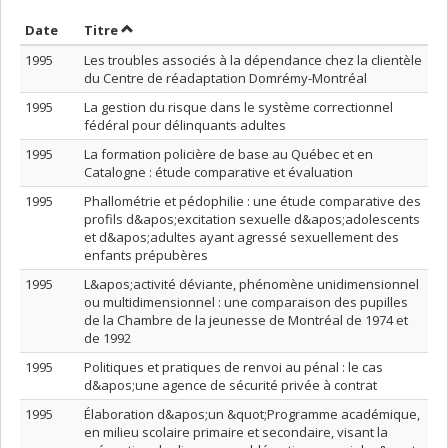
Trier par date en ordre décroissant
Trier par titre en ordre décroissant
Date
Titre
1995
Les troubles associés à la dépendance chez la clientèle
du Centre de réadaptation Domrémy-Montréal
1995
La gestion du risque dans le système correctionnel
fédéral pour délinquants adultes
1995
La formation policière de base au Québec et en
Catalogne : étude comparative et évaluation
1995
Phallométrie et pédophilie : une étude comparative des
profils d&apos;excitation sexuelle d&apos;adolescents
et d&apos;adultes ayant agressé sexuellement des
enfants prépubères
1995
L&apos;activité déviante, phénomène unidimensionnel
ou multidimensionnel : une comparaison des pupilles
de la Chambre de la jeunesse de Montréal de 1974 et
de 1992
1995
Politiques et pratiques de renvoi au pénal : le cas
d&apos;une agence de sécurité privée à contrat
1995
Élaboration d&apos;un &quot;Programme académique,
en milieu scolaire primaire et secondaire, visant la