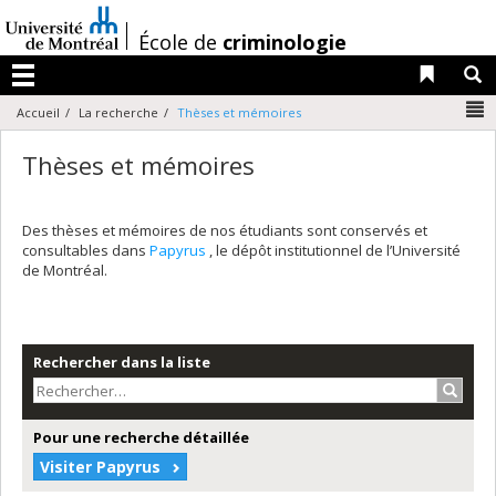
Passer
au
/
École de
criminologie
contenu
Liens 
R
Menu
N
Accueil
La recherche
Thèses et mémoires
Thèses et mémoires
Des thèses et mémoires de nos étudiants sont conservés et
consultables dans
Papyrus
, le dépôt institutionnel de l’Université
de Montréal.
Rechercher dans la liste
Recher
Pour une recherche détaillée
Visiter Papyrus