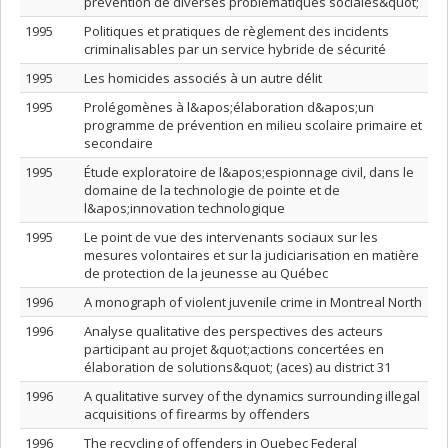
prévention de diverses problématiques sociales&quot;
1995
Politiques et pratiques de règlement des incidents
criminalisables par un service hybride de sécurité
1995
Les homicides associés à un autre délit
1995
Prolégomènes à l&apos;élaboration d&apos;un
programme de prévention en milieu scolaire primaire et
secondaire
1995
Étude exploratoire de l&apos;espionnage civil, dans le
domaine de la technologie de pointe et de
l&apos;innovation technologique
1995
Le point de vue des intervenants sociaux sur les
mesures volontaires et sur la judiciarisation en matière
de protection de la jeunesse au Québec
1996
A monograph of violent juvenile crime in Montreal North
1996
Analyse qualitative des perspectives des acteurs
participant au projet &quot;actions concertées en
élaboration de solutions&quot; (aces) au district 31
1996
A qualitative survey of the dynamics surrounding illegal
acquisitions of firearms by offenders
1996
The recycling of offenders in Quebec Federal