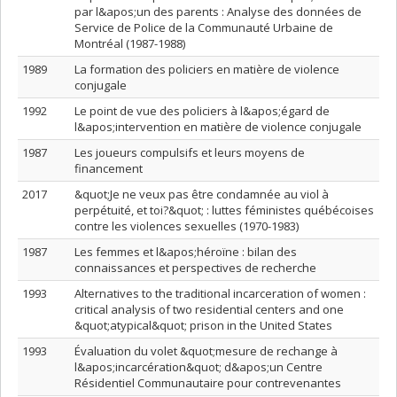
par l&apos;un des parents : Analyse des données de
Service de Police de la Communauté Urbaine de
Montréal (1987-1988)
1989
La formation des policiers en matière de violence
conjugale
1992
Le point de vue des policiers à l&apos;égard de
l&apos;intervention en matière de violence conjugale
1987
Les joueurs compulsifs et leurs moyens de
financement
2017
&quot;Je ne veux pas être condamnée au viol à
perpétuité, et toi?&quot; : luttes féministes québécoises
contre les violences sexuelles (1970-1983)
1987
Les femmes et l&apos;héroïne : bilan des
connaissances et perspectives de recherche
1993
Alternatives to the traditional incarceration of women :
critical analysis of two residential centers and one
&quot;atypical&quot; prison in the United States
1993
Évaluation du volet &quot;mesure de rechange à
l&apos;incarcération&quot; d&apos;un Centre
Résidentiel Communautaire pour contrevenantes