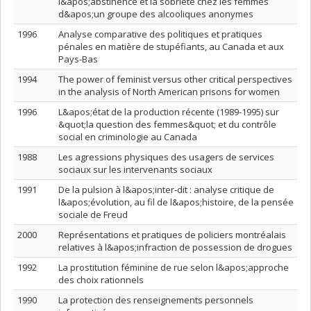
l&apos;abstinence et la sobriété chez les femmes
d&apos;un groupe des alcooliques anonymes
1996
Analyse comparative des politiques et pratiques
pénales en matière de stupéfiants, au Canada et aux
Pays-Bas
1994
The power of feminist versus other critical perspectives
in the analysis of North American prisons for women
1996
L&apos;état de la production récente (1989-1995) sur
&quot;la question des femmes&quot; et du contrôle
social en criminologie au Canada
1988
Les agressions physiques des usagers de services
sociaux sur les intervenants sociaux
1991
De la pulsion à l&apos;inter-dit : analyse critique de
l&apos;évolution, au fil de l&apos;histoire, de la pensée
sociale de Freud
2000
Représentations et pratiques de policiers montréalais
relatives à l&apos;infraction de possession de drogues
1992
La prostitution féminine de rue selon l&apos;approche
des choix rationnels
1990
La protection des renseignements personnels