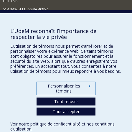
H3T 1N8
514 343-6111, poste 40894
Nouvelles et événements
Comment soutenir l'École?
L’UdeM reconnaît l’importance de
respecter la vie privée
BESOIN D'AIDE?
L’utilisation de témoins nous permet d’améliorer et de
Plan du site
personnaliser votre expérience Web. Certains témoins
Signaler une erreur
sont obligatoires pour assurer le fonctionnement et la
sécurité du site Web, alors que d’autres enregistrent vos
Accessibilité
préférences. En acceptant tout, vous consentez à notre
utilisation de témoins pour mieux répondre à vos besoins.
FACULTÉ DES ARTS ET DES SCIENCES
Nos départements et écoles
Personnaliser les
>
témoins
Nos centres d'études
Tout refuser
Nos programmes et cours
Tout accepter
Confidentialité
Voir notre
politique de confidentialité
et nos
conditions
Conditions d’utilisation
d’utilisation
.