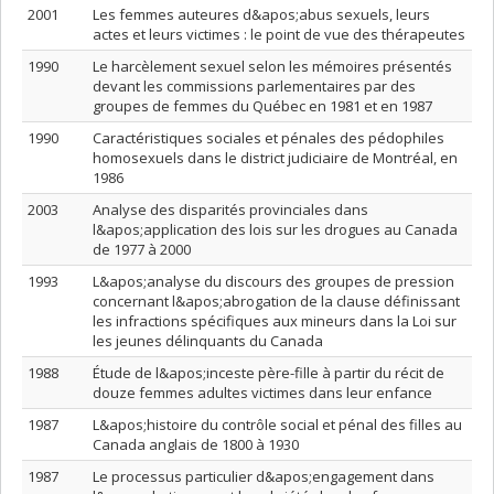
2001
Les femmes auteures d&apos;abus sexuels, leurs
actes et leurs victimes : le point de vue des thérapeutes
1990
Le harcèlement sexuel selon les mémoires présentés
devant les commissions parlementaires par des
groupes de femmes du Québec en 1981 et en 1987
1990
Caractéristiques sociales et pénales des pédophiles
homosexuels dans le district judiciaire de Montréal, en
1986
2003
Analyse des disparités provinciales dans
l&apos;application des lois sur les drogues au Canada
de 1977 à 2000
1993
L&apos;analyse du discours des groupes de pression
concernant l&apos;abrogation de la clause définissant
les infractions spécifiques aux mineurs dans la Loi sur
les jeunes délinquants du Canada
1988
Étude de l&apos;inceste père-fille à partir du récit de
douze femmes adultes victimes dans leur enfance
1987
L&apos;histoire du contrôle social et pénal des filles au
Canada anglais de 1800 à 1930
1987
Le processus particulier d&apos;engagement dans