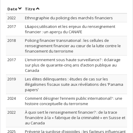
Trier par date en ordre croissant
Trier par titre en ordre croissant
Date
Titre
2022
Ethnographie du policing des marchés financiers
2017
L&apos;utilisation et les enjeux du renseignement
financier : un aperçu du CANAFE
2018
Policing financier transnational : les cellules de
renseignement financier au cœur de la lutte contre le
financement du terrorisme
2017
L’environnement sous haute surveillance? : éclairage
sur plus de quarante-cinq ans d’action publique au
Canada
2019
Les élites délinquantes : études de cas sur les
illégalismes fiscaux suite aux révélations des ‘Panama
papers’
2024
Comment désigner l’ennemi public international? : une
histoire conceptuelle du terrorisme
2022
À quoi sert le renseignement financier? : de la trace
financière à la « fabrique de la criminalité » en Suisse et
au Canada
2025
Prévenir la surdose d’opioïdes : les facteurs influençant