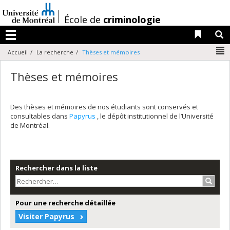
Passer
au
/
École de
criminologie
contenu
Liens 
R
Menu
N
Accueil
La recherche
Thèses et mémoires
Thèses et mémoires
Des thèses et mémoires de nos étudiants sont conservés et
consultables dans
Papyrus
, le dépôt institutionnel de l’Université
de Montréal.
Rechercher dans la liste
Recher
Pour une recherche détaillée
Visiter Papyrus