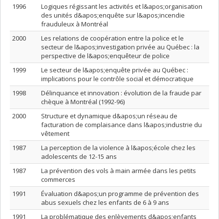
1996
Logiques régissant les activités et l&apos;organisation
des unités d&apos;enquête sur l&apos;incendie
frauduleux à Montréal
2000
Les relations de coopération entre la police et le
secteur de l&apos;investigation privée au Québec : la
perspective de l&apos;enquêteur de police
1999
Le secteur de l&apos;enquête privée au Québec :
implications pour le contrôle social et démocratique
1998
Délinquance et innovation : évolution de la fraude par
chèque à Montréal (1992-96)
2000
Structure et dynamique d&apos;un réseau de
facturation de complaisance dans l&apos;industrie du
vêtement
1987
La perception de la violence à l&apos;école chez les
adolescents de 12-15 ans
1987
La prévention des vols à main armée dans les petits
commerces
1991
Évaluation d&apos;un programme de prévention des
abus sexuels chez les enfants de 6 à 9 ans
1991
La problématique des enlèvements d&apos;enfants