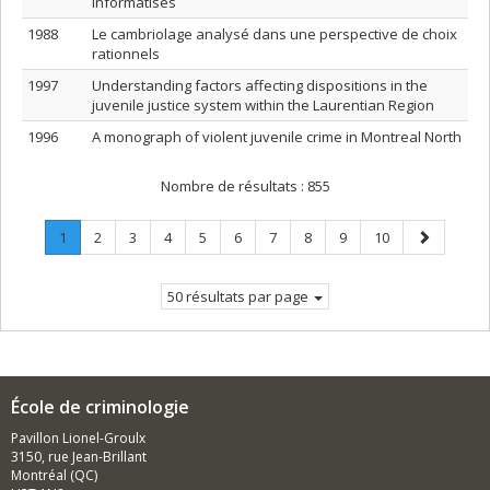
informatisés
1988
Le cambriolage analysé dans une perspective de choix
rationnels
1997
Understanding factors affecting dispositions in the
juvenile justice system within the Laurentian Region
1996
A monograph of violent juvenile crime in Montreal North
Nombre de résultats :
855
Page
.
Page
Page
Page
Page
Page
Page
Page
Page
Page
Page
1
2
3
4
5
6
7
8
9
10
Page
suivante
courante.
50 résultats par page
École de criminologie
Pavillon Lionel-Groulx
3150, rue Jean-Brillant
Montréal (QC)