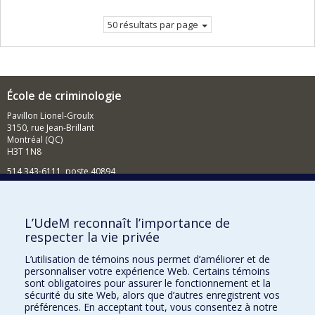
50 résultats par page
École de criminologie
Pavillon Lionel-Groulx
3150, rue Jean-Brillant
Montréal (QC)
H3T 1N8
514 343-6111, poste 40894
Nouvelles et événements
Comment soutenir l'École?
L’UdeM reconnaît l’importance de
respecter la vie privée
BESOIN D'AIDE?
L’utilisation de témoins nous permet d’améliorer et de
Plan du site
personnaliser votre expérience Web. Certains témoins
Signaler une erreur
sont obligatoires pour assurer le fonctionnement et la
sécurité du site Web, alors que d’autres enregistrent vos
Accessibilité
préférences. En acceptant tout, vous consentez à notre