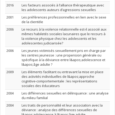
2016
Les facteurs associés à l’alliance thérapeutique avec
les adolescents auteurs d’agressions sexuelles
2001
Les préférences professionnelles en lien avec le sexe
de la clientèle
2006
Le recours à la violence relationnelle est-il associé aux
mêmes habiletés sociales lacunaires que le recours à
la violence physique chez les adolescents et les
adolescentes judiciarisée?
2006
Les jeunes victimisés sexuellement pris en charge par
les centres jeunesse : une propension générale ou
spécifique à la déviance entre l&apos;adolescence et
l&apos;âge adulte ?
2009
Les éléments facilitant ou entravant la mise en place
des activités individuelles de l&apos;approche
cognitive-comportementale : les représentations
sociales des éducateurs
2004
Les différences sexuelles en délinquance : une analyse
du milieu familial
2004
Les traits de personnalité et leur association avec la
déviance : analyse des différences sexuelles de
l&apos;adolescence à l&apos;âge adulte