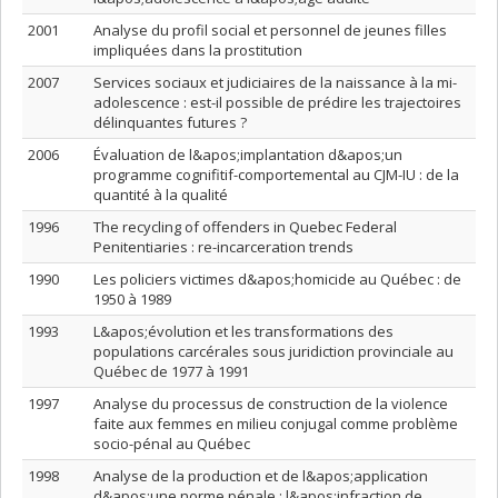
2001
Analyse du profil social et personnel de jeunes filles
impliquées dans la prostitution
2007
Services sociaux et judiciaires de la naissance à la mi-
adolescence : est-il possible de prédire les trajectoires
délinquantes futures ?
2006
Évaluation de l&apos;implantation d&apos;un
programme cognifitif-comportemental au CJM-IU : de la
quantité à la qualité
1996
The recycling of offenders in Quebec Federal
Penitentiaries : re-incarceration trends
1990
Les policiers victimes d&apos;homicide au Québec : de
1950 à 1989
1993
L&apos;évolution et les transformations des
populations carcérales sous juridiction provinciale au
Québec de 1977 à 1991
1997
Analyse du processus de construction de la violence
faite aux femmes en milieu conjugal comme problème
socio-pénal au Québec
1998
Analyse de la production et de l&apos;application
d&apos;une norme pénale : l&apos;infraction de