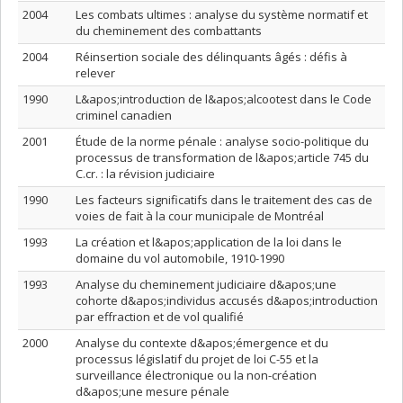
2004
Les combats ultimes : analyse du système normatif et
du cheminement des combattants
2004
Réinsertion sociale des délinquants âgés : défis à
relever
1990
L&apos;introduction de l&apos;alcootest dans le Code
criminel canadien
2001
Étude de la norme pénale : analyse socio-politique du
processus de transformation de l&apos;article 745 du
C.cr. : la révision judiciaire
1990
Les facteurs significatifs dans le traitement des cas de
voies de fait à la cour municipale de Montréal
1993
La création et l&apos;application de la loi dans le
domaine du vol automobile, 1910-1990
1993
Analyse du cheminement judiciaire d&apos;une
cohorte d&apos;individus accusés d&apos;introduction
par effraction et de vol qualifié
2000
Analyse du contexte d&apos;émergence et du
processus législatif du projet de loi C-55 et la
surveillance électronique ou la non-création
d&apos;une mesure pénale