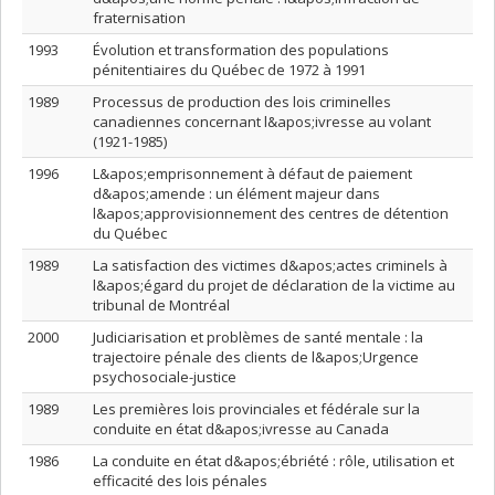
fraternisation
1993
Évolution et transformation des populations
pénitentiaires du Québec de 1972 à 1991
1989
Processus de production des lois criminelles
canadiennes concernant l&apos;ivresse au volant
(1921-1985)
1996
L&apos;emprisonnement à défaut de paiement
d&apos;amende : un élément majeur dans
l&apos;approvisionnement des centres de détention
du Québec
1989
La satisfaction des victimes d&apos;actes criminels à
l&apos;égard du projet de déclaration de la victime au
tribunal de Montréal
2000
Judiciarisation et problèmes de santé mentale : la
trajectoire pénale des clients de l&apos;Urgence
psychosociale-justice
1989
Les premières lois provinciales et fédérale sur la
conduite en état d&apos;ivresse au Canada
1986
La conduite en état d&apos;ébriété : rôle, utilisation et
efficacité des lois pénales