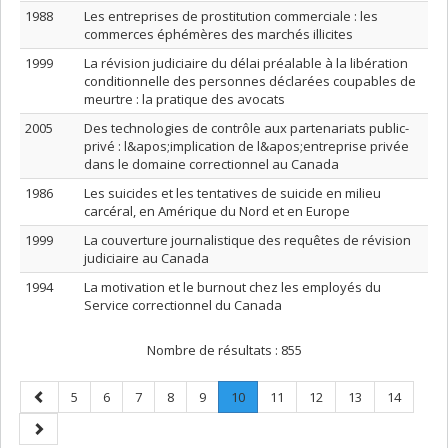
1988
Les entreprises de prostitution commerciale : les
commerces éphémères des marchés illicites
1999
La révision judiciaire du délai préalable à la libération
conditionnelle des personnes déclarées coupables de
meurtre : la pratique des avocats
2005
Des technologies de contrôle aux partenariats public-
privé : l&apos;implication de l&apos;entreprise privée
dans le domaine correctionnel au Canada
1986
Les suicides et les tentatives de suicide en milieu
carcéral, en Amérique du Nord et en Europe
1999
La couverture journalistique des requêtes de révision
judiciaire au Canada
1994
La motivation et le burnout chez les employés du
Service correctionnel du Canada
Nombre de résultats :
855
Page
Page
Page
Page
Page
Page
Page
.
Page
Page
Page
Page
5
6
7
8
9
10
11
12
13
14
précédente
Page
Page
courante.
suivante