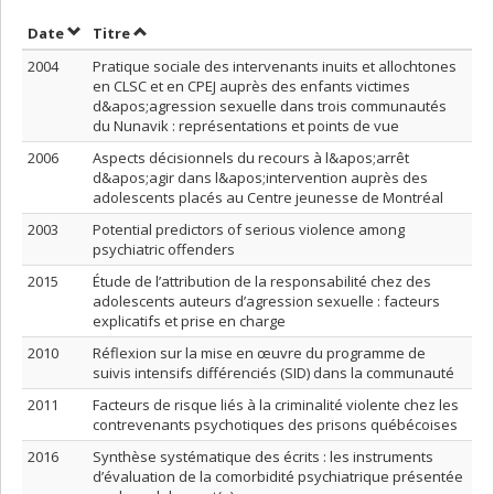
Trier par date en ordre croissant
Trier par titre en ordre croissant
Date
Titre
2004
Pratique sociale des intervenants inuits et allochtones
en CLSC et en CPEJ auprès des enfants victimes
d&apos;agression sexuelle dans trois communautés
du Nunavik : représentations et points de vue
2006
Aspects décisionnels du recours à l&apos;arrêt
d&apos;agir dans l&apos;intervention auprès des
adolescents placés au Centre jeunesse de Montréal
2003
Potential predictors of serious violence among
psychiatric offenders
2015
Étude de l’attribution de la responsabilité chez des
adolescents auteurs d’agression sexuelle : facteurs
explicatifs et prise en charge
2010
Réflexion sur la mise en œuvre du programme de
suivis intensifs différenciés (SID) dans la communauté
2011
Facteurs de risque liés à la criminalité violente chez les
contrevenants psychotiques des prisons québécoises
2016
Synthèse systématique des écrits : les instruments
d’évaluation de la comorbidité psychiatrique présentée