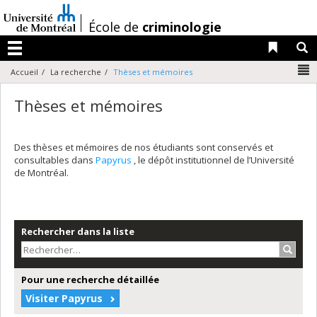
Passer
au
/
École de
criminologie
contenu
Liens 
R
Menu
N
Accueil
La recherche
Thèses et mémoires
Thèses et mémoires
Des thèses et mémoires de nos étudiants sont conservés et
consultables dans
Papyrus
, le dépôt institutionnel de l’Université
de Montréal.
Rechercher dans la liste
Recher
Pour une recherche détaillée
Visiter Papyrus