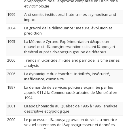
d&apos;homicide : approche comparée en Droit Pénal
et Victimologie
1999
Anti-semitic institutional hate-crimes : symbolism and
impact
2004
La gravité de la délinquance : mesure, évolution et
prédiction
1995
La Méthode Cyrano. Expérimentation d&apos;un
nouvel outil d&apos;intervention utilisant l&apos;art
théâtral auprès d&apos;un groupe de détenus
2006
Trends in uxoricide, filicide and parricide : a time series
analysis
2006
La dynamique du désordre : incivilités, insécurité,
inefficience, criminalité
1997
La demande de services policiers exprimée par les
appels 911 à la Communauté urbaine de Montréal en
1994
2001
L&apos;homicide au Québec de 1986 à 1996 : analyse
descriptive et typologique
2000
Le processus d&apos;aggravation du viol au meurtre
sexuel : intentions de l&apos;agresseur et données