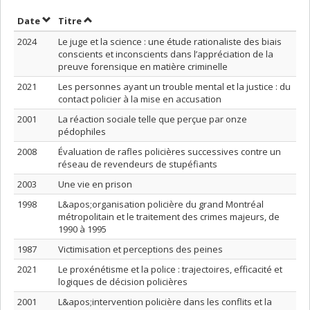
Trier par date en ordre croissant
Trier par titre en ordre croissant
Date
Titre
2024
Le juge et la science : une étude rationaliste des biais
conscients et inconscients dans l’appréciation de la
preuve forensique en matière criminelle
2021
Les personnes ayant un trouble mental et la justice : du
contact policier à la mise en accusation
2001
La réaction sociale telle que perçue par onze
pédophiles
2008
Évaluation de rafles policières successives contre un
réseau de revendeurs de stupéfiants
2003
Une vie en prison
1998
L&apos;organisation policière du grand Montréal
métropolitain et le traitement des crimes majeurs, de
1990 à 1995
1987
Victimisation et perceptions des peines
2021
Le proxénétisme et la police : trajectoires, efficacité et
logiques de décision policières
2001
L&apos;intervention policière dans les conflits et la