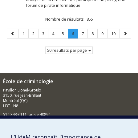
forum de pirate informatique
Nombre de résultats :
855
Page
Page
Page
Page
Page
Page
Page
.
Page
Page
Page
Page
Page
1
2
3
4
5
6
7
8
9
10
précédente
Page
suivant
courante.
50 résultats par page
École de criminologie
Pavillon Lionel-Groulx
3150, rue Jean-Brillant
Montréal (QC)
H3T 1N8
514 343-6111, poste 40894
Nouvelles et événements
Comment soutenir l'École?
L’UdeM reconnaît l’importance de