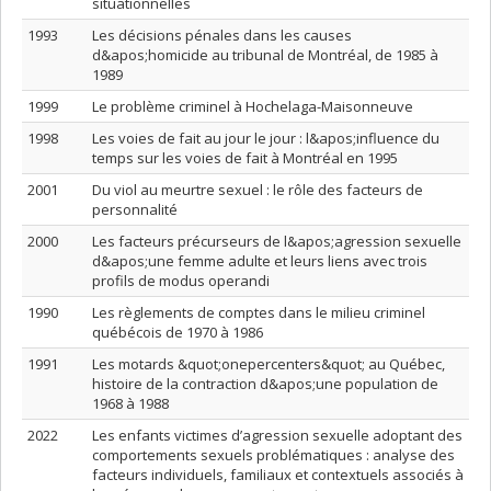
situationnelles
1993
Les décisions pénales dans les causes
d&apos;homicide au tribunal de Montréal, de 1985 à
1989
1999
Le problème criminel à Hochelaga-Maisonneuve
1998
Les voies de fait au jour le jour : l&apos;influence du
temps sur les voies de fait à Montréal en 1995
2001
Du viol au meurtre sexuel : le rôle des facteurs de
personnalité
2000
Les facteurs précurseurs de l&apos;agression sexuelle
d&apos;une femme adulte et leurs liens avec trois
profils de modus operandi
1990
Les règlements de comptes dans le milieu criminel
québécois de 1970 à 1986
1991
Les motards &quot;onepercenters&quot; au Québec,
histoire de la contraction d&apos;une population de
1968 à 1988
2022
Les enfants victimes d’agression sexuelle adoptant des
comportements sexuels problématiques : analyse des
facteurs individuels, familiaux et contextuels associés à