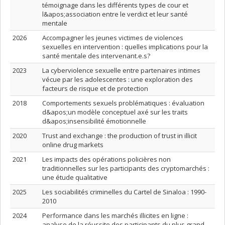
témoignage dans les différents types de cour et
l&apos;association entre le verdict et leur santé
mentale
2026
Accompagner les jeunes victimes de violences
sexuelles en intervention : quelles implications pour la
santé mentale des intervenant.e.s?
2023
La cyberviolence sexuelle entre partenaires intimes
vécue par les adolescentes : une exploration des
facteurs de risque et de protection
2018
Comportements sexuels problématiques : évaluation
d&apos;un modèle conceptuel axé sur les traits
d&apos;insensibilité émotionnelle
2020
Trust and exchange : the production of trust in illicit
online drug markets
2021
Les impacts des opérations policières non
traditionnelles sur les participants des cryptomarchés :
une étude qualitative
2025
Les sociabilités criminelles du Cartel de Sinaloa : 1990-
2010
2024
Performance dans les marchés illicites en ligne :
analyse de la réussite des participants du plus grand