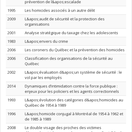
prévention de l&apos;escalade
1995
Les homicides associés à un autre délit
2009
L&apos;audit de sécurité et la protection des
organisations
2001
Analyse stratégique du taxage chez les adolescents
1983
L&apos;envers du crime
2006
Les coroners du Québec et la prévention des homicides
2006
Classification des organisations de la sécurité au
Québec
2002
L&apos;évaluation d&apos;un système de sécurité : le
vol par les employés
2014
Dynamiques d’intimidation contre la force publique :
enjeux pour les policiers et les agents correctionnels
1993
L&apos;évolution des catégories d&apos;homicides au
Québec de 1954 à 1989
1996
L&apos;homicide conjugal à Montréal de 1954 à 1962 et
de 1985 à 1989
2008
Le double visage des proches des victimes