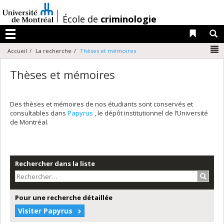
Passer
au
/
École de
criminologie
contenu
Liens 
R
Menu
N
Accueil
La recherche
Thèses et mémoires
Thèses et mémoires
Des thèses et mémoires de nos étudiants sont conservés et
consultables dans
Papyrus
, le dépôt institutionnel de l’Université
de Montréal.
Rechercher dans la liste
Recher
Pour une recherche détaillée
Visiter Papyrus