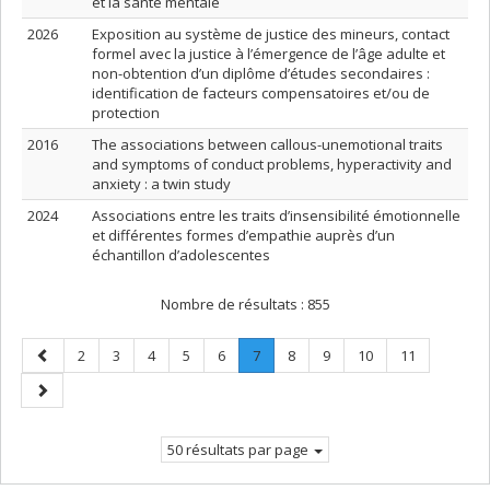
et la santé mentale
2026
Exposition au système de justice des mineurs, contact
formel avec la justice à l’émergence de l’âge adulte et
non-obtention d’un diplôme d’études secondaires :
identification de facteurs compensatoires et/ou de
protection
2016
The associations between callous-unemotional traits
and symptoms of conduct problems, hyperactivity and
anxiety : a twin study
2024
Associations entre les traits d’insensibilité émotionnelle
et différentes formes d’empathie auprès d’un
échantillon d’adolescentes
Nombre de résultats :
855
Page
Page
Page
Page
Page
Page
Page
.
Page
Page
Page
Page
2
3
4
5
6
7
8
9
10
11
précédente
Page
Page
courante.
suivante
50 résultats par page