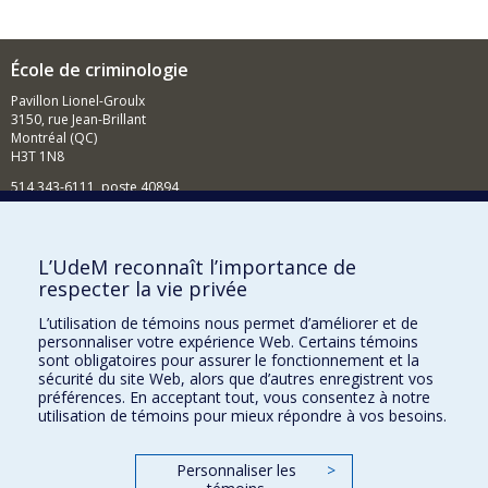
École de criminologie
Pavillon Lionel-Groulx
3150, rue Jean-Brillant
Montréal (QC)
H3T 1N8
514 343-6111, poste 40894
Nouvelles et événements
Comment soutenir l'École?
L’UdeM reconnaît l’importance de
respecter la vie privée
BESOIN D'AIDE?
L’utilisation de témoins nous permet d’améliorer et de
Plan du site
personnaliser votre expérience Web. Certains témoins
Signaler une erreur
sont obligatoires pour assurer le fonctionnement et la
sécurité du site Web, alors que d’autres enregistrent vos
Accessibilité
préférences. En acceptant tout, vous consentez à notre
utilisation de témoins pour mieux répondre à vos besoins.
FACULTÉ DES ARTS ET DES SCIENCES
Nos départements et écoles
Personnaliser les
>