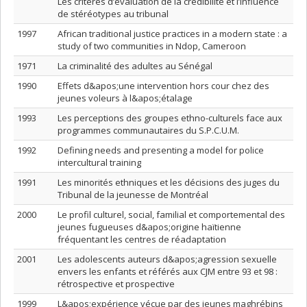
Les critères d’évaluation de la crédibilité et l’influence
de stéréotypes au tribunal
1997
African traditional justice practices in a modern state : a
study of two communities in Ndop, Cameroon
1971
La criminalité des adultes au Sénégal
1990
Effets d&apos;une intervention hors cour chez des
jeunes voleurs à l&apos;étalage
1993
Les perceptions des groupes ethno-culturels face aux
programmes communautaires du S.P.C.U.M.
1992
Defining needs and presenting a model for police
intercultural training
1991
Les minorités ethniques et les décisions des juges du
Tribunal de la jeunesse de Montréal
2000
Le profil culturel, social, familial et comportemental des
jeunes fugueuses d&apos;origine haïtienne
fréquentant les centres de réadaptation
2001
Les adolescents auteurs d&apos;agression sexuelle
envers les enfants et référés aux CJM entre 93 et 98 :
rétrospective et prospective
1999
L&apos;expérience vécue par des jeunes maghrébins