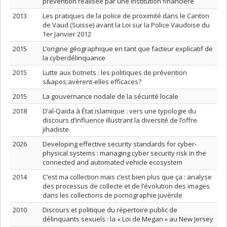
prévention réalisée par une institution financière
2013
Les pratiques de la police de proximité dans le Canton
de Vaud (Suisse) avant la Loi sur la Police Vaudoise du
1er Janvier 2012
2015
L’origine géographique en tant que facteur explicatif de
la cyberdélinquance
2015
Lutte aux botnets : les politiques de prévention
s&apos;avèrent-elles efficaces?
2015
La gouvernance nodale de la sécurité locale
2018
D’al-Qaïda à État islamique : vers une typologie du
discours d’influence illustrant la diversité de l’offre
jihadiste
2026
Developing effective security standards for cyber-
physical systems : managing cyber security risk in the
connected and automated vehicle ecosystem
2014
C’est ma collection mais c’est bien plus que ça : analyse
des processus de collecte et de l’évolution des images
dans les collections de pornographie juvénile
2010
Discours et politique du répertoire public de
délinquants sexuels : la « Loi de Megan » au New Jersey