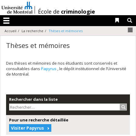
Passer
au
/
École de
criminologie
contenu
Liens 
R
Menu
N
Accueil
La recherche
Thèses et mémoires
Thèses et mémoires
Des thèses et mémoires de nos étudiants sont conservés et
consultables dans
Papyrus
, le dépôt institutionnel de l’Université
de Montréal.
Rechercher dans la liste
Recher
Pour une recherche détaillée
Visiter Papyrus