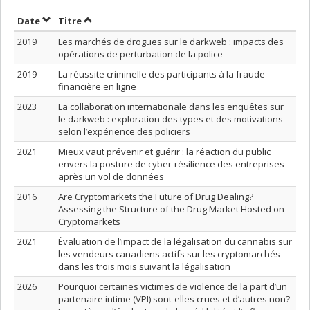
Trier par date en ordre croissant
Trier par titre en ordre croissant
Date
Titre
2019
Les marchés de drogues sur le darkweb : impacts des
opérations de perturbation de la police
2019
La réussite criminelle des participants à la fraude
financière en ligne
2023
La collaboration internationale dans les enquêtes sur
le darkweb : exploration des types et des motivations
selon l’expérience des policiers
2021
Mieux vaut prévenir et guérir : la réaction du public
envers la posture de cyber-résilience des entreprises
après un vol de données
2016
Are Cryptomarkets the Future of Drug Dealing?
Assessing the Structure of the Drug Market Hosted on
Cryptomarkets
2021
Évaluation de l’impact de la légalisation du cannabis sur
les vendeurs canadiens actifs sur les cryptomarchés
dans les trois mois suivant la légalisation
2026
Pourquoi certaines victimes de violence de la part d’un
partenaire intime (VPI) sont-elles crues et d’autres non?