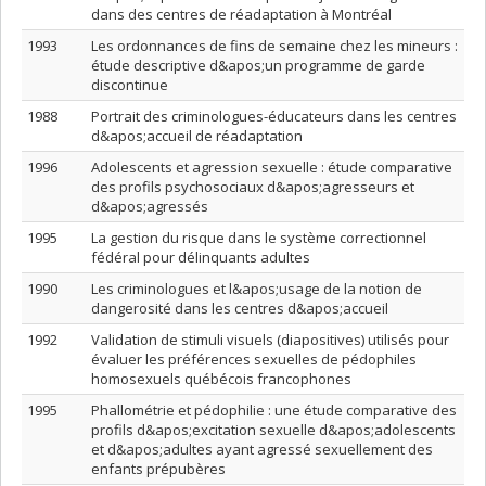
dans des centres de réadaptation à Montréal
1993
Les ordonnances de fins de semaine chez les mineurs :
étude descriptive d&apos;un programme de garde
discontinue
1988
Portrait des criminologues-éducateurs dans les centres
d&apos;accueil de réadaptation
1996
Adolescents et agression sexuelle : étude comparative
des profils psychosociaux d&apos;agresseurs et
d&apos;agressés
1995
La gestion du risque dans le système correctionnel
fédéral pour délinquants adultes
1990
Les criminologues et l&apos;usage de la notion de
dangerosité dans les centres d&apos;accueil
1992
Validation de stimuli visuels (diapositives) utilisés pour
évaluer les préférences sexuelles de pédophiles
homosexuels québécois francophones
1995
Phallométrie et pédophilie : une étude comparative des
profils d&apos;excitation sexuelle d&apos;adolescents
et d&apos;adultes ayant agressé sexuellement des
enfants prépubères