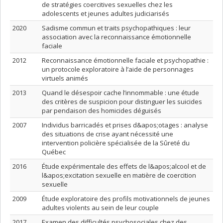
de stratégies coercitives sexuelles chez les
adolescents et jeunes adultes judiciarisés
2020
Sadisme commun et traits psychopathiques : leur
association avec la reconnaissance émotionnelle
faciale
2012
Reconnaissance émotionnelle faciale et psychopathie :
un protocole exploratoire à l’aide de personnages
virtuels animés
2013
Quand le désespoir cache l’innommable : une étude
des critères de suspicion pour distinguer les suicides
par pendaison des homicides déguisés
2007
Individus barricadés et prises d&apos;otages : analyse
des situations de crise ayant nécessité une
intervention policière spécialisée de la Sûreté du
Québec
2016
Étude expérimentale des effets de l&apos;alcool et de
l&apos;excitation sexuelle en matière de coercition
sexuelle
2009
Étude exploratoire des profils motivationnels de jeunes
adultes violents au sein de leur couple
2017
Examen des difficultés psychosociales chez des