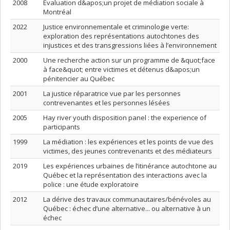
2008
Évaluation d&apos;un projet de médiation sociale à
Montréal
2022
Justice environnementale et criminologie verte:
exploration des représentations autochtones des
injustices et des transgressions liées à l’environnement
2000
Une recherche action sur un programme de &quot;face
à face&quot; entre victimes et détenus d&apos;un
pénitencier au Québec
2001
La justice réparatrice vue par les personnes
contrevenantes et les personnes lésées
2005
Hay river youth disposition panel : the experience of
participants
1999
La médiation : les expériences et les points de vue des
victimes, des jeunes contrevenants et des médiateurs
2019
Les expériences urbaines de l’itinérance autochtone au
Québec et la représentation des interactions avec la
police : une étude exploratoire
2012
La dérive des travaux communautaires/bénévoles au
Québec : échec d’une alternative... ou alternative à un
échec