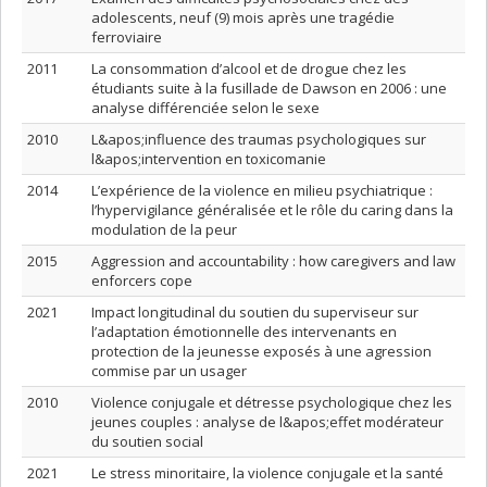
adolescents, neuf (9) mois après une tragédie
ferroviaire
2011
La consommation d’alcool et de drogue chez les
étudiants suite à la fusillade de Dawson en 2006 : une
analyse différenciée selon le sexe
2010
L&apos;influence des traumas psychologiques sur
l&apos;intervention en toxicomanie
2014
L’expérience de la violence en milieu psychiatrique :
l’hypervigilance généralisée et le rôle du caring dans la
modulation de la peur
2015
Aggression and accountability : how caregivers and law
enforcers cope
2021
Impact longitudinal du soutien du superviseur sur
l’adaptation émotionnelle des intervenants en
protection de la jeunesse exposés à une agression
commise par un usager
2010
Violence conjugale et détresse psychologique chez les
jeunes couples : analyse de l&apos;effet modérateur
du soutien social
2021
Le stress minoritaire, la violence conjugale et la santé