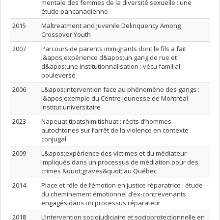
mentale des femmes de la diversité sexuelle : une
étude pancanadienne
2015
Maltreatment and Juvenile Delinquency Among
Crossover Youth
2007
Parcours de parents immigrants dont le fils a fait
l&apos;expérience d&apos;un gang de rue et
d&apos;une institutionnalisation : vécu familial
bouleversé
2006
L&apos;intervention face au phénomène des gangs :
l&apos;exemple du Centre jeunesse de Montréal -
Institut universitaire
2023
Napeuat tipatshimitishuat : récits d’hommes
autochtones sur l’arrêt de la violence en contexte
conjugal
2009
L&apos;expérience des victimes et du médiateur
impliqués dans un processus de médiation pour des
crimes &quot;graves&quot; au Québec
2014
Place et rôle de l’émotion en justice réparatrice : étude
du cheminement émotionnel d’ex-contrevenants
engagés dans un processus réparateur
2018
L’intervention sociojudiciaire et socioprotectionnelle en