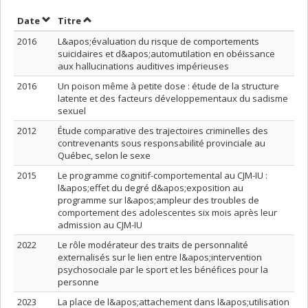
Trier par date en ordre croissant
Trier par titre en ordre croissant
Date
Titre
2016
L&apos;évaluation du risque de comportements
suicidaires et d&apos;automutilation en obéissance
aux hallucinations auditives impérieuses
2016
Un poison même à petite dose : étude de la structure
latente et des facteurs développementaux du sadisme
sexuel
2012
Étude comparative des trajectoires criminelles des
contrevenants sous responsabilité provinciale au
Québec, selon le sexe
2015
Le programme cognitif-comportemental au CJM-IU :
l&apos;effet du degré d&apos;exposition au
programme sur l&apos;ampleur des troubles de
comportement des adolescentes six mois après leur
admission au CJM-IU
2022
Le rôle modérateur des traits de personnalité
externalisés sur le lien entre l&apos;intervention
psychosociale par le sport et les bénéfices pour la
personne
2023
La place de l&apos;attachement dans l&apos;utilisation