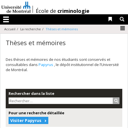
Passer
au
/
École de
criminologie
contenu
Liens 
R
Menu
N
Accueil
La recherche
Thèses et mémoires
Thèses et mémoires
Des thèses et mémoires de nos étudiants sont conservés et
consultables dans
Papyrus
, le dépôt institutionnel de l’Université
de Montréal.
Rechercher dans la liste
Recher
Pour une recherche détaillée
Visiter Papyrus