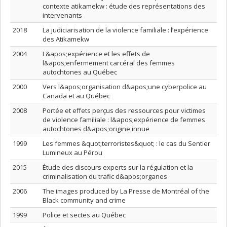
contexte atikamekw : étude des représentations des
intervenants
2018
La judiciarisation de la violence familiale : l’expérience
des Atikamekw
2004
L&apos;expérience et les effets de
l&apos;enfermement carcéral des femmes
autochtones au Québec
2000
Vers l&apos;organisation d&apos;une cyberpolice au
Canada et au Québec
2008
Portée et effets perçus des ressources pour victimes
de violence familiale : l&apos;expérience de femmes
autochtones d&apos;origine innue
1999
Les femmes &quot;terroristes&quot; : le cas du Sentier
Lumineux au Pérou
2015
Étude des discours experts sur la régulation et la
criminalisation du trafic d&apos;organes
2006
The images produced by La Presse de Montréal of the
Black community and crime
1999
Police et sectes au Québec