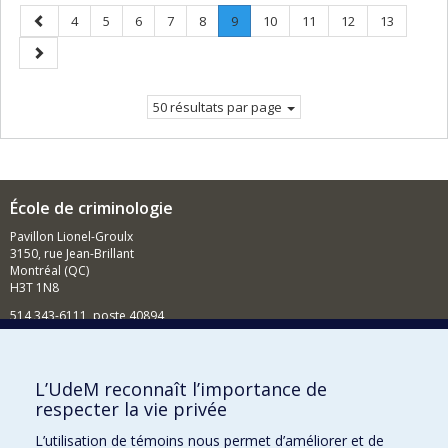
Page
Page
Page
Page
Page
Page
Page
.
Page
Page
Page
Page
4
5
6
7
8
9
10
11
12
13
précédente
Page
Page
courante.
suivante
50 résultats par page
École de criminologie
Pavillon Lionel-Groulx
3150, rue Jean-Brillant
Montréal (QC)
H3T 1N8
514 343-6111, poste 40894
Nouvelles et événements
Comment soutenir l'École?
L’UdeM reconnaît l’importance de
respecter la vie privée
BESOIN D'AIDE?
L’utilisation de témoins nous permet d’améliorer et de
Plan du site