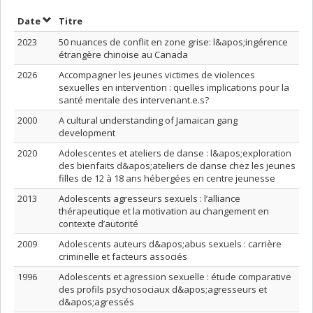
Trier par date en ordre croissant
Trier par titre en ordre croissant
Date
Titre
2023
50 nuances de conflit en zone grise: l&apos;ingérence
étrangère chinoise au Canada
2026
Accompagner les jeunes victimes de violences
sexuelles en intervention : quelles implications pour la
santé mentale des intervenant.e.s?
2000
A cultural understanding of Jamaican gang
development
2020
Adolescentes et ateliers de danse : l&apos;exploration
des bienfaits d&apos;ateliers de danse chez les jeunes
filles de 12 à 18 ans hébergées en centre jeunesse
2013
Adolescents agresseurs sexuels : l’alliance
thérapeutique et la motivation au changement en
contexte d’autorité
2009
Adolescents auteurs d&apos;abus sexuels : carrière
criminelle et facteurs associés
1996
Adolescents et agression sexuelle : étude comparative
des profils psychosociaux d&apos;agresseurs et
d&apos;agressés