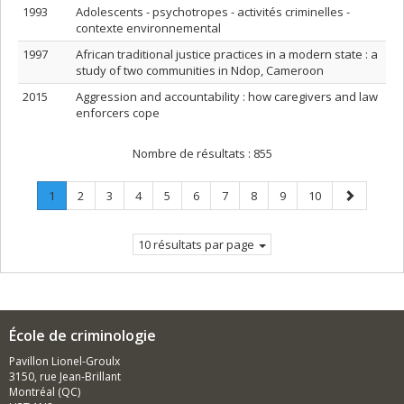
1993
Adolescents - psychotropes - activités criminelles -
contexte environnemental
1997
African traditional justice practices in a modern state : a
study of two communities in Ndop, Cameroon
2015
Aggression and accountability : how caregivers and law
enforcers cope
Nombre de résultats :
855
Page
.
Page
Page
Page
Page
Page
Page
Page
Page
Page
Page
1
2
3
4
5
6
7
8
9
10
Page
suivante
courante.
10 résultats par page
École de criminologie
Pavillon Lionel-Groulx
3150, rue Jean-Brillant
Montréal (QC)