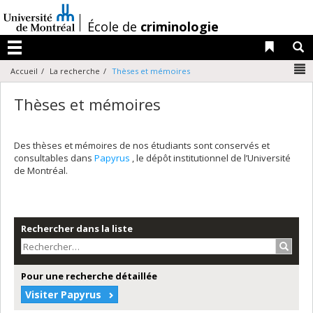
Passer
au
/
École de
criminologie
contenu
Liens 
R
Menu
N
Accueil
La recherche
Thèses et mémoires
Thèses et mémoires
Des thèses et mémoires de nos étudiants sont conservés et
consultables dans
Papyrus
, le dépôt institutionnel de l’Université
de Montréal.
Rechercher dans la liste
Recher
Pour une recherche détaillée
Visiter Papyrus