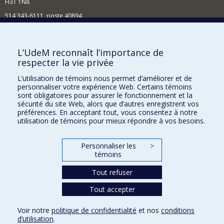
H3T 1N8
514 343-6111, poste 40894
Nouvelles et événements
Comment soutenir l'École?
L’UdeM reconnaît l’importance de
respecter la vie privée
BESOIN D'AIDE?
L’utilisation de témoins nous permet d’améliorer et de
Plan du site
personnaliser votre expérience Web. Certains témoins
Signaler une erreur
sont obligatoires pour assurer le fonctionnement et la
sécurité du site Web, alors que d’autres enregistrent vos
Accessibilité
préférences. En acceptant tout, vous consentez à notre
utilisation de témoins pour mieux répondre à vos besoins.
FACULTÉ DES ARTS ET DES SCIENCES
Nos départements et écoles
Personnaliser les
>
témoins
Nos centres d'études
Tout refuser
Nos programmes et cours
Tout accepter
Confidentialité
Voir notre
politique de confidentialité
et nos
conditions
Conditions d’utilisation
d’utilisation
.