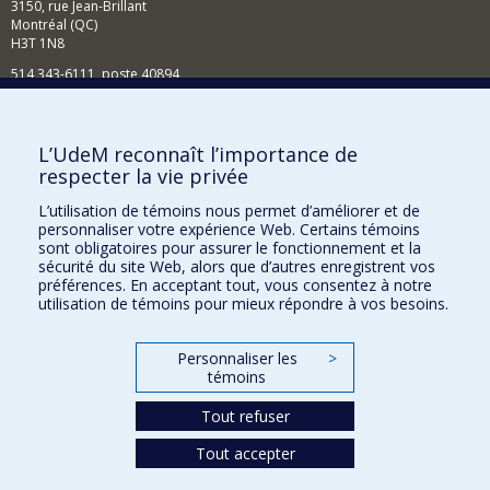
3150, rue Jean-Brillant
Montréal (QC)
H3T 1N8
514 343-6111, poste 40894
Nouvelles et événements
Comment soutenir l'École?
L’UdeM reconnaît l’importance de
respecter la vie privée
BESOIN D'AIDE?
L’utilisation de témoins nous permet d’améliorer et de
Plan du site
personnaliser votre expérience Web. Certains témoins
Signaler une erreur
sont obligatoires pour assurer le fonctionnement et la
sécurité du site Web, alors que d’autres enregistrent vos
Accessibilité
préférences. En acceptant tout, vous consentez à notre
utilisation de témoins pour mieux répondre à vos besoins.
FACULTÉ DES ARTS ET DES SCIENCES
Nos départements et écoles
Personnaliser les
>
témoins
Nos centres d'études
Tout refuser
Nos programmes et cours
Tout accepter
Confidentialité