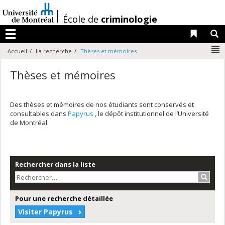
Passer
au
/
École de
criminologie
contenu
Liens 
R
Menu
N
Accueil
La recherche
Thèses et mémoires
Thèses et mémoires
Des thèses et mémoires de nos étudiants sont conservés et
consultables dans
Papyrus
, le dépôt institutionnel de l’Université
de Montréal.
Rechercher dans la liste
Recher
Pour une recherche détaillée
Visiter Papyrus