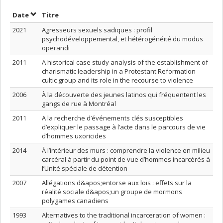
Trier par date en ordre croissant
Trier par titre en ordre croissant
Date
Titre
2021
Agresseurs sexuels sadiques : profil
psychodéveloppemental, et hétérogénéité du modus
operandi
2011
A historical case study analysis of the establishment of
charismatic leadership in a Protestant Reformation
cultic group and its role in the recourse to violence
2006
À la découverte des jeunes latinos qui fréquentent les
gangs de rue à Montréal
2011
A la recherche d’événements clés susceptibles
d’expliquer le passage à l’acte dans le parcours de vie
d’hommes uxoricides
2014
À l’intérieur des murs : comprendre la violence en milieu
carcéral à partir du point de vue d’hommes incarcérés à
l’Unité spéciale de détention
2007
Allégations d&apos;entorse aux lois : effets sur la
réalité sociale d&apos;un groupe de mormons
polygames canadiens
1993
Alternatives to the traditional incarceration of women :