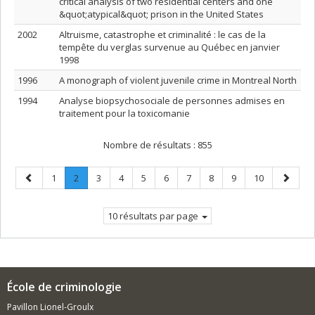
critical analysis of two residential centers and one
&quot;atypical&quot; prison in the United States
2002
Altruisme, catastrophe et criminalité : le cas de la
tempête du verglas survenue au Québec en janvier
1998
1996
A monograph of violent juvenile crime in Montreal North
1994
Analyse biopsychosociale de personnes admises en
traitement pour la toxicomanie
Nombre de résultats :
855
Page
Page
Page
.
Page
Page
Page
Page
Page
Page
Page
Page
Page
1
2
3
4
5
6
7
8
9
10
précédente
Page
suivant
courante.
10 résultats par page
École de criminologie
Pavillon Lionel-Groulx