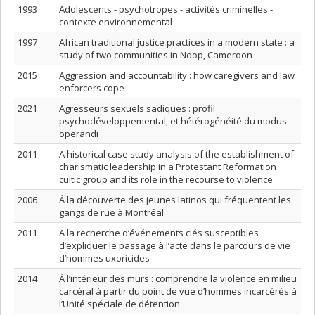
1993
Adolescents - psychotropes - activités criminelles -
contexte environnemental
1997
African traditional justice practices in a modern state : a
study of two communities in Ndop, Cameroon
2015
Aggression and accountability : how caregivers and law
enforcers cope
2021
Agresseurs sexuels sadiques : profil
psychodéveloppemental, et hétérogénéité du modus
operandi
2011
A historical case study analysis of the establishment of
charismatic leadership in a Protestant Reformation
cultic group and its role in the recourse to violence
2006
À la découverte des jeunes latinos qui fréquentent les
gangs de rue à Montréal
2011
A la recherche d’événements clés susceptibles
d’expliquer le passage à l’acte dans le parcours de vie
d’hommes uxoricides
2014
À l’intérieur des murs : comprendre la violence en milieu
carcéral à partir du point de vue d’hommes incarcérés à
l’Unité spéciale de détention