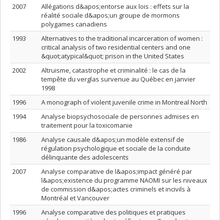
2007
Allégations d&apos;entorse aux lois : effets sur la
réalité sociale d&apos;un groupe de mormons
polygames canadiens
1993
Alternatives to the traditional incarceration of women :
critical analysis of two residential centers and one
&quot;atypical&quot; prison in the United States
2002
Altruisme, catastrophe et criminalité : le cas de la
tempête du verglas survenue au Québec en janvier
1998
1996
A monograph of violent juvenile crime in Montreal North
1994
Analyse biopsychosociale de personnes admises en
traitement pour la toxicomanie
1986
Analyse causale d&apos;un modèle extensif de
régulation psychologique et sociale de la conduite
délinquante des adolescents
2007
Analyse comparative de l&apos;impact généré par
l&apos;existence du programme NAOMI sur les niveaux
de commission d&apos;actes criminels et incivils à
Montréal et Vancouver
1996
Analyse comparative des politiques et pratiques