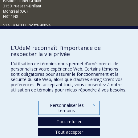
Pavillon Lionel-Groulx
3150, rue Jean-Brillant
Montréal (QC)
H3T 1N8
514 343-6111, poste 40894
Nouvelles et événements
Comment soutenir l'École?
L’UdeM reconnaît l’importance de
respecter la vie privée
BESOIN D'AIDE?
L’utilisation de témoins nous permet d’améliorer et de
Plan du site
personnaliser votre expérience Web. Certains témoins
Signaler une erreur
sont obligatoires pour assurer le fonctionnement et la
sécurité du site Web, alors que d’autres enregistrent vos
Accessibilité
préférences. En acceptant tout, vous consentez à notre
utilisation de témoins pour mieux répondre à vos besoins.
FACULTÉ DES ARTS ET DES SCIENCES
Nos départements et écoles
Personnaliser les
>
témoins
Nos centres d'études
Tout refuser
Nos programmes et cours
Tout accepter