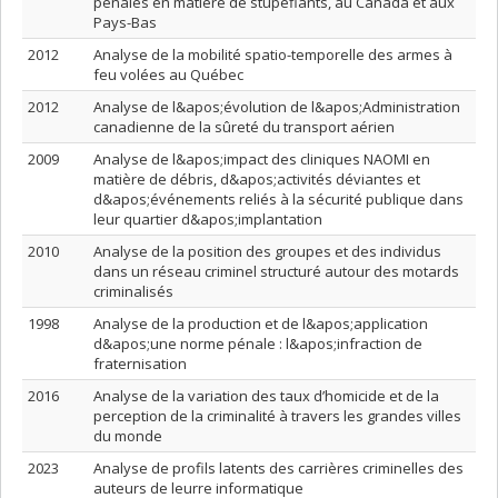
pénales en matière de stupéfiants, au Canada et aux
Pays-Bas
2012
Analyse de la mobilité spatio-temporelle des armes à
feu volées au Québec
2012
Analyse de l&apos;évolution de l&apos;Administration
canadienne de la sûreté du transport aérien
2009
Analyse de l&apos;impact des cliniques NAOMI en
matière de débris, d&apos;activités déviantes et
d&apos;événements reliés à la sécurité publique dans
leur quartier d&apos;implantation
2010
Analyse de la position des groupes et des individus
dans un réseau criminel structuré autour des motards
criminalisés
1998
Analyse de la production et de l&apos;application
d&apos;une norme pénale : l&apos;infraction de
fraternisation
2016
Analyse de la variation des taux d’homicide et de la
perception de la criminalité à travers les grandes villes
du monde
2023
Analyse de profils latents des carrières criminelles des
auteurs de leurre informatique