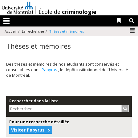
Passer
au
/
École de
criminologie
contenu
Liens 
R
Menu
N
Accueil
La recherche
Thèses et mémoires
Thèses et mémoires
Des thèses et mémoires de nos étudiants sont conservés et
consultables dans
Papyrus
, le dépôt institutionnel de l’Université
de Montréal.
Rechercher dans la liste
Recher
Pour une recherche détaillée
Visiter Papyrus