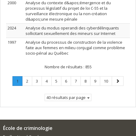
2000
Analyse du contexte d&apos;émergence et du
processus législatif du projet de loi C-55 et la
surveillance électronique ou la non-création
d&apos;une mesure pénale
2024
Analyse du modus operandi des cyberdélinquants
sollicitant sexuellement des mineurs sur Internet
1997
Analyse du processus de construction de la violence
faite aux femmes en milieu conjugal comme problème
socio-pénal au Québec
Nombre de résultats :
855
Page
.
Page
Page
Page
Page
Page
Page
Page
Page
Page
Page
1
2
3
4
5
6
7
8
9
10
Page
suivante
courante.
40 résultats par page
École de criminologie