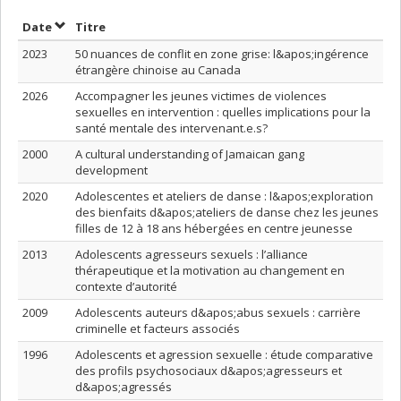
Trier par date en ordre croissant
Trier par titre en ordre croissant
Date
Titre
2023
50 nuances de conflit en zone grise: l&apos;ingérence
étrangère chinoise au Canada
2026
Accompagner les jeunes victimes de violences
sexuelles en intervention : quelles implications pour la
santé mentale des intervenant.e.s?
2000
A cultural understanding of Jamaican gang
development
2020
Adolescentes et ateliers de danse : l&apos;exploration
des bienfaits d&apos;ateliers de danse chez les jeunes
filles de 12 à 18 ans hébergées en centre jeunesse
2013
Adolescents agresseurs sexuels : l’alliance
thérapeutique et la motivation au changement en
contexte d’autorité
2009
Adolescents auteurs d&apos;abus sexuels : carrière
criminelle et facteurs associés
1996
Adolescents et agression sexuelle : étude comparative
des profils psychosociaux d&apos;agresseurs et
d&apos;agressés