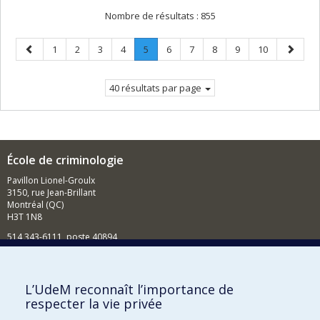
Nombre de résultats :
855
Page
Page
Page
Page
Page
Page
.
Page
Page
Page
Page
Page
Page
1
2
3
4
5
6
7
8
9
10
précédente
Page
suivant
courante.
40 résultats par page
École de criminologie
Pavillon Lionel-Groulx
3150, rue Jean-Brillant
Montréal (QC)
H3T 1N8
514 343-6111, poste 40894
Nouvelles et événements
Comment soutenir l'École?
L’UdeM reconnaît l’importance de
respecter la vie privée
BESOIN D'AIDE?