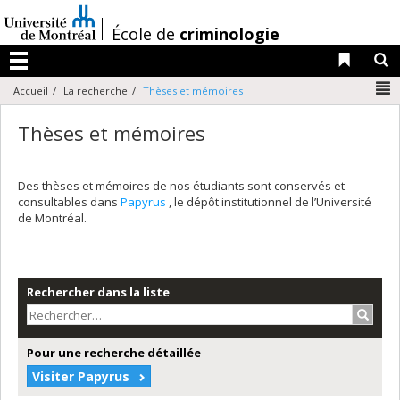
Passer
au
/
École de
criminologie
contenu
Liens 
R
Menu
N
Accueil
La recherche
Thèses et mémoires
Thèses et mémoires
Des thèses et mémoires de nos étudiants sont conservés et
consultables dans
Papyrus
, le dépôt institutionnel de l’Université
de Montréal.
Rechercher dans la liste
Recher
Pour une recherche détaillée
Visiter Papyrus