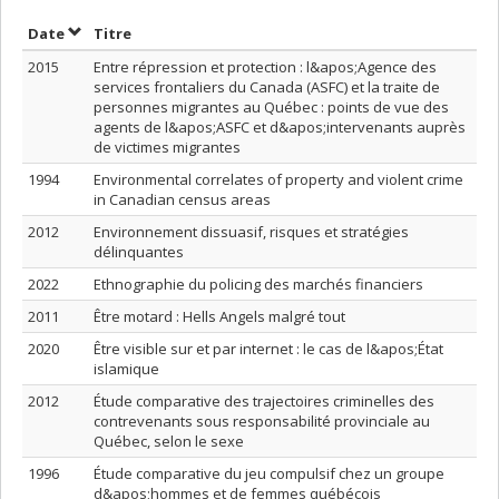
Trier par date en ordre croissant
Trier par titre en ordre croissant
Date
Titre
2015
Entre répression et protection : l&apos;Agence des
services frontaliers du Canada (ASFC) et la traite de
personnes migrantes au Québec : points de vue des
agents de l&apos;ASFC et d&apos;intervenants auprès
de victimes migrantes
1994
Environmental correlates of property and violent crime
in Canadian census areas
2012
Environnement dissuasif, risques et stratégies
délinquantes
2022
Ethnographie du policing des marchés financiers
2011
Être motard : Hells Angels malgré tout
2020
Être visible sur et par internet : le cas de l&apos;État
islamique
2012
Étude comparative des trajectoires criminelles des
contrevenants sous responsabilité provinciale au
Québec, selon le sexe
1996
Étude comparative du jeu compulsif chez un groupe
d&apos;hommes et de femmes québécois