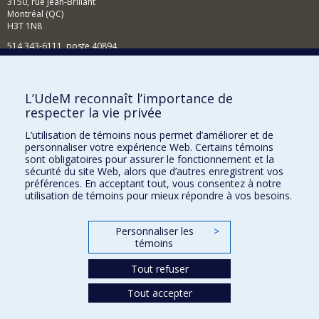
3150, rue Jean-Brillant
Montréal (QC)
H3T 1N8
514 343-6111, poste 40894
Nouvelles et événements
Comment soutenir l'École?
L’UdeM reconnaît l’importance de
respecter la vie privée
BESOIN D'AIDE?
L’utilisation de témoins nous permet d’améliorer et de
Plan du site
personnaliser votre expérience Web. Certains témoins
Signaler une erreur
sont obligatoires pour assurer le fonctionnement et la
sécurité du site Web, alors que d’autres enregistrent vos
Accessibilité
préférences. En acceptant tout, vous consentez à notre
utilisation de témoins pour mieux répondre à vos besoins.
FACULTÉ DES ARTS ET DES SCIENCES
Nos départements et écoles
Personnaliser les
>
témoins
Nos centres d'études
Tout refuser
Nos programmes et cours
Tout accepter
Confidentialité