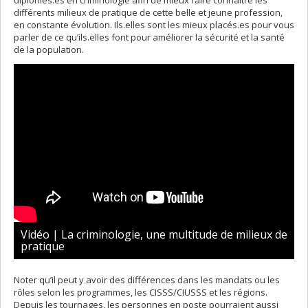
diplômés.es en criminologie afin de mieux faire connaître les
différents milieux de pratique de cette belle et jeune profession,
en constante évolution. Ils.elles sont les mieux placés.es pour vous
parler de ce qu’ils.elles font pour améliorer la sécurité et la santé
de la population.
Vidéo | La criminologie, une multitude de milieux de
pratique
Noter qu’il peut y avoir des différences dans les mandats ou les
rôles selon les programmes, les CISSS/CIUSSS et les régions.
Depuis les tournages, les personnes en poste pourraient aussi