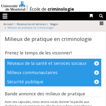
Passer
au
/
École de
criminologie
contenu
Liens 
R
Menu
N
Accueil
Ressources et services
Stages
Milieux de pratique en criminologie
Milieux de pratique en criminologie
Prenez le temps de les visionner!
Réseaux de la santé et services sociaux
Milieux communautaires
Sécurité publique
Bande annonce des milieux de pratique
Avec ces capsules, nous avons voulu donner la parole aux