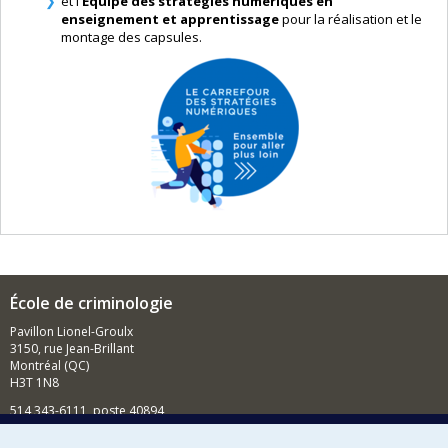
et l'
Équipe des stratégies numériques en
enseignement et apprentissage
pour la réalisation et le
montage des capsules.
École de criminologie
Pavillon Lionel-Groulx
3150, rue Jean-Brillant
Montréal (QC)
H3T 1N8
514 343-6111, poste 40894
Nouvelles et événements