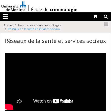
Passer
au
/
École de
criminologie
contenu
Liens 
R
Menu
N
Accueil
Ressources et services
Stages
Réseaux de la santé et services sociaux
Réseaux de la santé et services sociaux