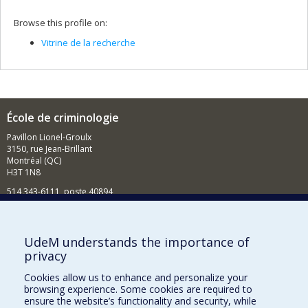
Browse this profile on:
Vitrine de la recherche
École de criminologie
Pavillon Lionel-Groulx
3150, rue Jean-Brillant
Montréal (QC)
H3T 1N8
514 343-6111, poste 40894
Nouvelles et événements
Comment soutenir l'École?
UdeM understands the importance of
privacy
BESOIN D'AIDE?
Cookies allow us to enhance and personalize your
Plan du site
browsing experience. Some cookies are required to
Signaler une erreur
ensure the website’s functionality and security, while