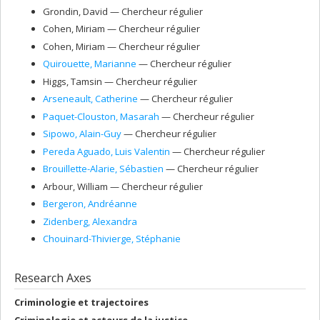
Grondin
, David
— Chercheur régulier
Cohen
, Miriam
— Chercheur régulier
Cohen
, Miriam
— Chercheur régulier
Quirouette
, Marianne
— Chercheur régulier
Higgs
, Tamsin
— Chercheur régulier
Arseneault
, Catherine
— Chercheur régulier
Paquet-Clouston
, Masarah
— Chercheur régulier
Sipowo
, Alain-Guy
— Chercheur régulier
Pereda Aguado
, Luis Valentin
— Chercheur régulier
Brouillette-Alarie
, Sébastien
— Chercheur régulier
Arbour
, William
— Chercheur régulier
Bergeron
, Andréanne
Zidenberg
, Alexandra
Chouinard-Thivierge
, Stéphanie
Research Axes
Criminologie et trajectoires
Criminologie et acteurs de la justice