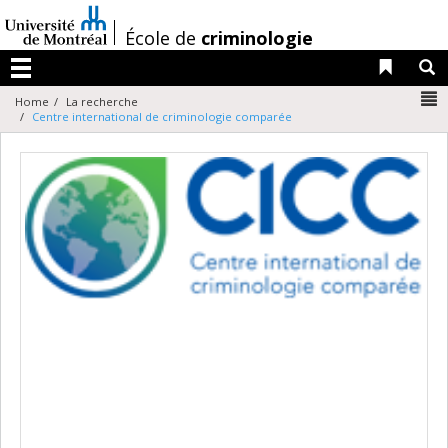
Passer
au
/
École de
criminologie
contenu
Liens 
R
Menu
N
Home
La recherche
Centre international de criminologie comparée